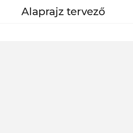
Skip
Alaprajz tervező
to
content