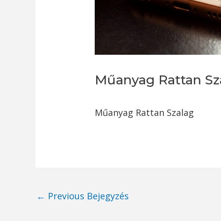
Műanyag Rattan Sz
Műanyag Rattan Szalag
Post
←
Previous Bejegyzés
navigation