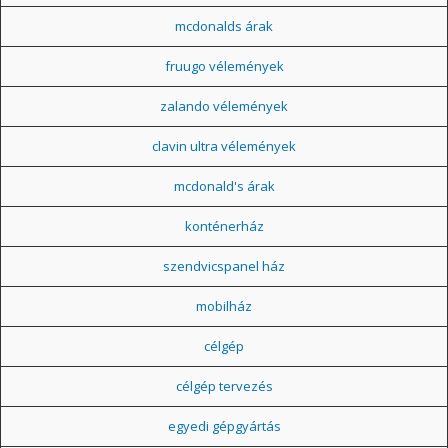
mcdonalds árak
fruugo vélemények
zalando vélemények
clavin ultra vélemények
mcdonald's árak
konténerház
szendvicspanel ház
mobilház
célgép
célgép tervezés
egyedi gépgyártás