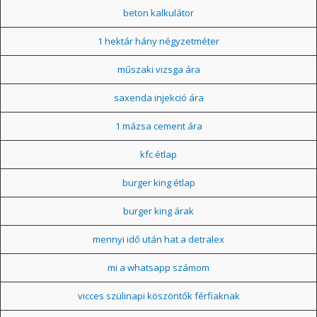
beton kalkulátor
1 hektár hány négyzetméter
műszaki vizsga ára
saxenda injekció ára
1 mázsa cement ára
kfc étlap
burger king étlap
burger king árak
mennyi idő után hat a detralex
mi a whatsapp számom
vicces szülinapi köszöntők férfiaknak