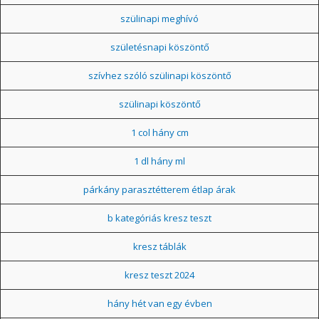
szülinapi meghívó
születésnapi köszöntő
szívhez szóló szülinapi köszöntő
szülinapi köszöntő
1 col hány cm
1 dl hány ml
párkány parasztétterem étlap árak
b kategóriás kresz teszt
kresz táblák
kresz teszt 2024
hány hét van egy évben