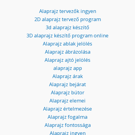
Alaprajz tervezők ingyen
2D alaprajz tervező program
3d alaprajz készítő
3D alaprajz készítő program online
Alaprajz ablak jelölés
Alaprajz ábrázolása
Alaprajz ajtó jelölés
alaprajz app
Alaprajz árak
Alaprajz bejárat
Alaprajz bútor
Alaprajz elemei
Alaprajz értelmezése
Alaprajz fogalma
Alaprajz fontossága
Alaprajz ingyen