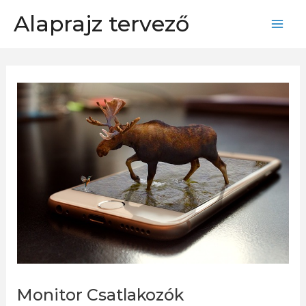
Skip
Alaprajz tervező
to
Mai
content
Men
Monitor Csatlakozók