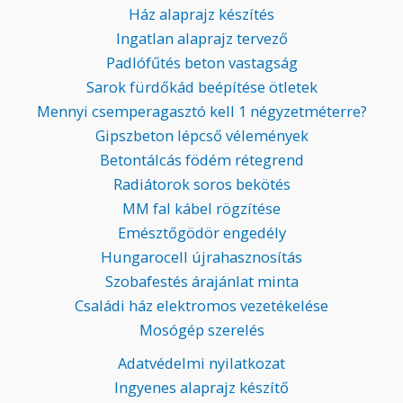
Ház alaprajz készítés
Ingatlan alaprajz tervező
Padlófűtés beton vastagság
Sarok fürdőkád beépítése ötletek
Mennyi csemperagasztó kell 1 négyzetméterre?
Gipszbeton lépcső vélemények
Betontálcás födém rétegrend
Radiátorok soros bekötés
MM fal kábel rögzítése
Emésztőgödör engedély
Hungarocell újrahasznosítás
Szobafestés árajánlat minta
Családi ház elektromos vezetékelése
Mosógép szerelés
Adatvédelmi nyilatkozat
Ingyenes alaprajz készítő