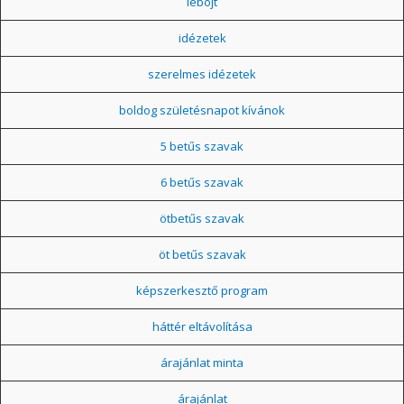
léböjt
idézetek
szerelmes idézetek
boldog születésnapot kívánok
5 betűs szavak
6 betűs szavak
ötbetűs szavak
öt betűs szavak
képszerkesztő program
háttér eltávolítása
árajánlat minta
árajánlat