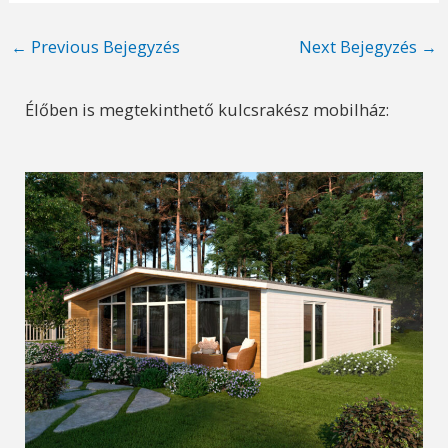
Post
←
Previous Bejegyzés
Next Bejegyzés
→
navigation
Élőben is megtekinthető kulcsrakész mobilház: