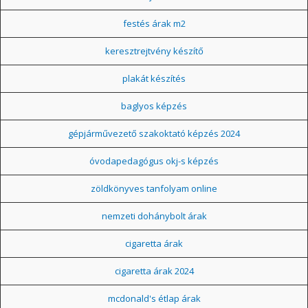
festés árak m2
keresztrejtvény készítő
plakát készítés
baglyos képzés
gépjárművezető szakoktató képzés 2024
óvodapedagógus okj-s képzés
zöldkönyves tanfolyam online
nemzeti dohánybolt árak
cigaretta árak
cigaretta árak 2024
mcdonald's étlap árak