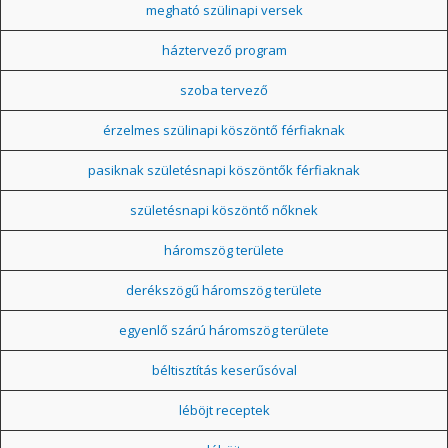
megható szülinapi versek
háztervező program
szoba tervező
érzelmes szülinapi köszöntő férfiaknak
pasiknak születésnapi köszöntők férfiaknak
születésnapi köszöntő nőknek
háromszög területe
derékszögű háromszög területe
egyenlő szárú háromszög területe
béltisztítás keserűsóval
léböjt receptek