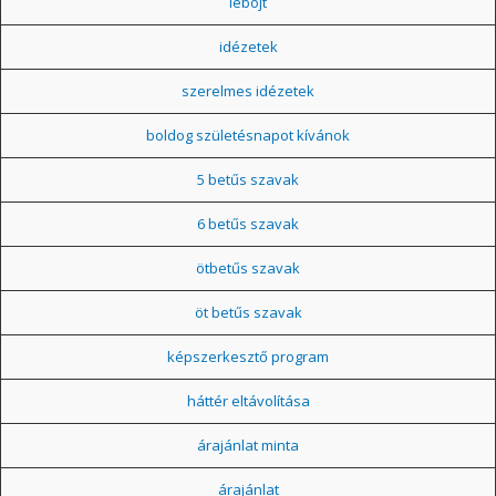
léböjt
idézetek
szerelmes idézetek
boldog születésnapot kívánok
5 betűs szavak
6 betűs szavak
ötbetűs szavak
öt betűs szavak
képszerkesztő program
háttér eltávolítása
árajánlat minta
árajánlat