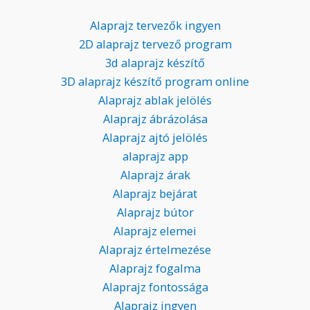
Alaprajz tervezők ingyen
2D alaprajz tervező program
3d alaprajz készítő
3D alaprajz készítő program online
Alaprajz ablak jelölés
Alaprajz ábrázolása
Alaprajz ajtó jelölés
alaprajz app
Alaprajz árak
Alaprajz bejárat
Alaprajz bútor
Alaprajz elemei
Alaprajz értelmezése
Alaprajz fogalma
Alaprajz fontossága
Alaprajz ingyen