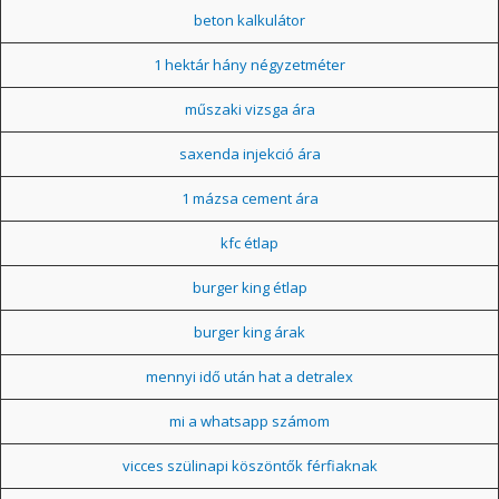
beton kalkulátor
1 hektár hány négyzetméter
műszaki vizsga ára
saxenda injekció ára
1 mázsa cement ára
kfc étlap
burger king étlap
burger king árak
mennyi idő után hat a detralex
mi a whatsapp számom
vicces szülinapi köszöntők férfiaknak