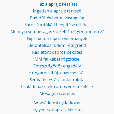
Ház alaprajz készítés
Ingatlan alaprajz tervező
Padlófűtés beton vastagság
Sarok fürdőkád beépítése ötletek
Mennyi csemperagasztó kell 1 négyzetméterre?
Gipszbeton lépcső vélemények
Betontálcás födém rétegrend
Radiátorok soros bekötés
MM fal kábel rögzítése
Emésztőgödör engedély
Hungarocell újrahasznosítás
Szobafestés árajánlat minta
Családi ház elektromos vezetékelése
Mosógép szerelés
Adatvédelmi nyilatkozat
Ingyenes alaprajz készítő