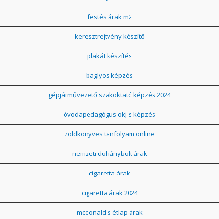
festés árak m2
keresztrejtvény készítő
plakát készítés
baglyos képzés
gépjárművezető szakoktató képzés 2024
óvodapedagógus okj-s képzés
zöldkönyves tanfolyam online
nemzeti dohánybolt árak
cigaretta árak
cigaretta árak 2024
mcdonald's étlap árak