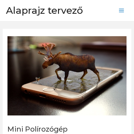
Skip
Alaprajz tervező
to
Mai
content
Men
Mini Polírozógép