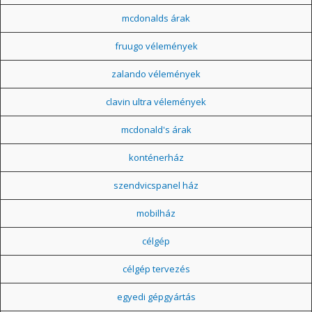
mcdonalds árak
fruugo vélemények
zalando vélemények
clavin ultra vélemények
mcdonald's árak
konténerház
szendvicspanel ház
mobilház
célgép
célgép tervezés
egyedi gépgyártás