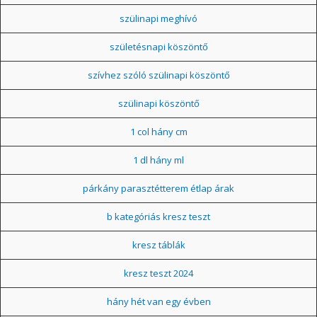
szülinapi meghívó
születésnapi köszöntő
szívhez szóló szülinapi köszöntő
szülinapi köszöntő
1 col hány cm
1 dl hány ml
párkány parasztétterem étlap árak
b kategóriás kresz teszt
kresz táblák
kresz teszt 2024
hány hét van egy évben