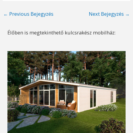
Post
←
Previous Bejegyzés
Next Bejegyzés
→
navigation
Élőben is megtekinthető kulcsrakész mobilház: