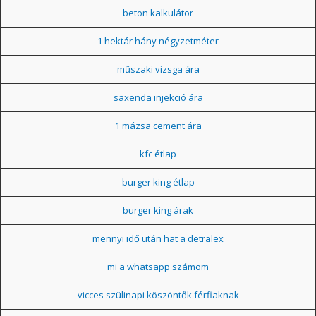
beton kalkulátor
1 hektár hány négyzetméter
műszaki vizsga ára
saxenda injekció ára
1 mázsa cement ára
kfc étlap
burger king étlap
burger king árak
mennyi idő után hat a detralex
mi a whatsapp számom
vicces szülinapi köszöntők férfiaknak