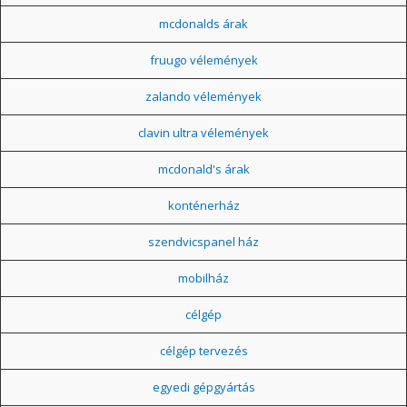
mcdonalds árak
fruugo vélemények
zalando vélemények
clavin ultra vélemények
mcdonald's árak
konténerház
szendvicspanel ház
mobilház
célgép
célgép tervezés
egyedi gépgyártás