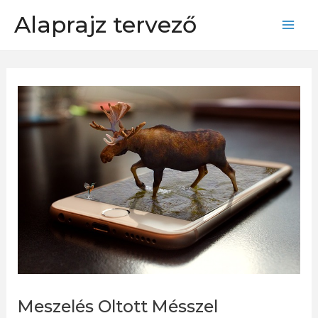
Skip
Alaprajz tervező
to
Mai
content
Men
Meszelés Oltott Mésszel