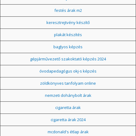
festés árak m2
keresztrejtvény készítő
plakát készítés
baglyos képzés
gépjárművezető szakoktató képzés 2024
óvodapedagógus okj-s képzés
zöldkönyves tanfolyam online
nemzeti dohánybolt árak
cigaretta árak
cigaretta árak 2024
mcdonald's étlap árak