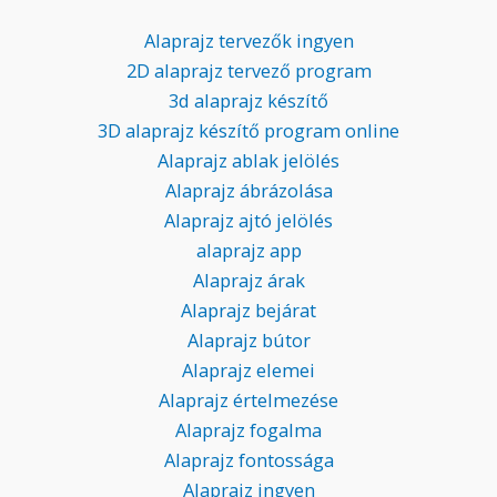
Alaprajz tervezők ingyen
2D alaprajz tervező program
3d alaprajz készítő
3D alaprajz készítő program online
Alaprajz ablak jelölés
Alaprajz ábrázolása
Alaprajz ajtó jelölés
alaprajz app
Alaprajz árak
Alaprajz bejárat
Alaprajz bútor
Alaprajz elemei
Alaprajz értelmezése
Alaprajz fogalma
Alaprajz fontossága
Alaprajz ingyen