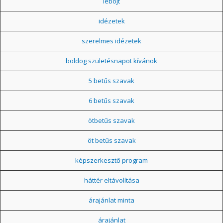
léböjt
idézetek
szerelmes idézetek
boldog születésnapot kívánok
5 betűs szavak
6 betűs szavak
ötbetűs szavak
öt betűs szavak
képszerkesztő program
háttér eltávolítása
árajánlat minta
árajánlat