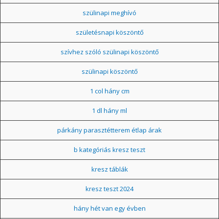
szülinapi meghívó
születésnapi köszöntő
szívhez szóló szülinapi köszöntő
szülinapi köszöntő
1 col hány cm
1 dl hány ml
párkány parasztétterem étlap árak
b kategóriás kresz teszt
kresz táblák
kresz teszt 2024
hány hét van egy évben