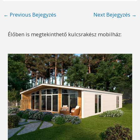
Post
←
Previous Bejegyzés
Next Bejegyzés
→
navigation
Élőben is megtekinthető kulcsrakész mobilház: