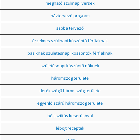
megható szülinapi versek
háztervező program
szoba tervező
érzelmes szülinapi köszöntő férfiaknak
pasiknak születésnapi köszöntők férfiaknak
születésnapi köszöntő nőknek
háromszög területe
derékszögű háromszög területe
egyenlő szárú háromszög területe
béltisztítás keserűsóval
léböjt receptek