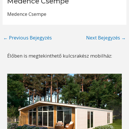
Medence Csempe
Medence Csempe
Post
←
Previous Bejegyzés
Next Bejegyzés
→
navigation
Élőben is megtekinthető kulcsrakész mobilház: