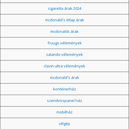
cigaretta árak 2024
mcdonald's étlap árak
mcdonalds árak
fruugo vélemények
zalando vélemények
clavin ultra vélemények
mcdonald's árak
konténerház
szendvicspanel ház
mobilház
célgép