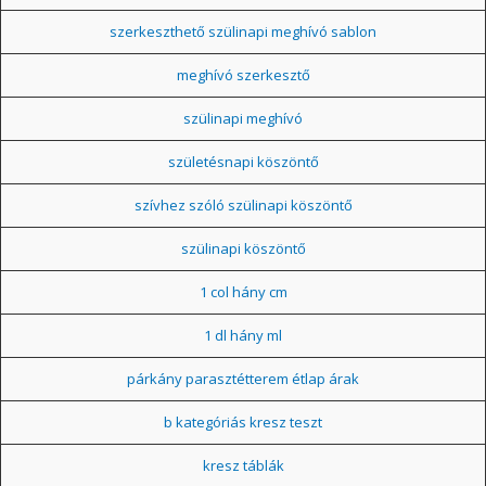
szerkeszthető szülinapi meghívó sablon
meghívó szerkesztő
szülinapi meghívó
születésnapi köszöntő
szívhez szóló szülinapi köszöntő
szülinapi köszöntő
1 col hány cm
1 dl hány ml
párkány parasztétterem étlap árak
b kategóriás kresz teszt
kresz táblák