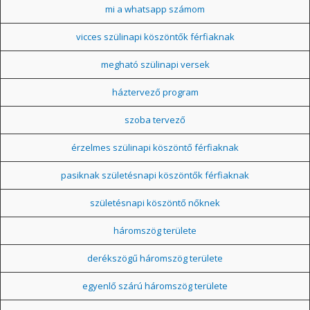
mi a whatsapp számom
vicces szülinapi köszöntők férfiaknak
megható szülinapi versek
háztervező program
szoba tervező
érzelmes szülinapi köszöntő férfiaknak
pasiknak születésnapi köszöntők férfiaknak
születésnapi köszöntő nőknek
háromszög területe
derékszögű háromszög területe
egyenlő szárú háromszög területe