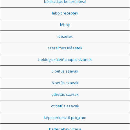
béltisztítás keserűsóval
léböjt receptek
léböjt
idézetek
szerelmes idézetek
boldog születésnapot kívánok
5 betűs szavak
6 betűs szavak
ötbetűs szavak
öt betűs szavak
képszerkesztő program
háttér eltávolítása