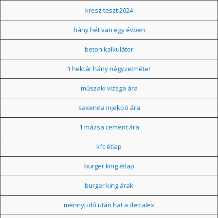
kresz teszt 2024
hány hét van egy évben
beton kalkulátor
1 hektár hány négyzetméter
műszaki vizsga ára
saxenda injekció ára
1 mázsa cement ára
kfc étlap
burger king étlap
burger king árak
mennyi idő után hat a detralex