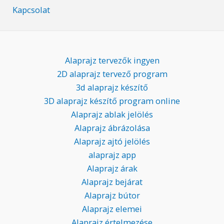
Kapcsolat
Alaprajz tervezők ingyen
2D alaprajz tervező program
3d alaprajz készítő
3D alaprajz készítő program online
Alaprajz ablak jelölés
Alaprajz ábrázolása
Alaprajz ajtó jelölés
alaprajz app
Alaprajz árak
Alaprajz bejárat
Alaprajz bútor
Alaprajz elemei
Alaprajz értelmezése