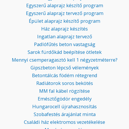
Egyszerű alaprajz készítő program
Egyszerű alaprajz tervező program
Épület alaprajz készítő program
Ház alaprajz készítés
Ingatlan alaprajz tervező
Padlófűtés beton vastagság
Sarok fürdőkád beépítése ötletek
Mennyi csemperagasztó kell 1 négyzetméterre?
Gipszbeton lépcső vélemények
Betontálcás födém rétegrend
Radiátorok soros bekötés
MM fal kábel rögzítése
Emésztőgödör engedély
Hungarocell újrahasznosítás
Szobafestés árajánlat minta
Családi ház elektromos vezetékelése