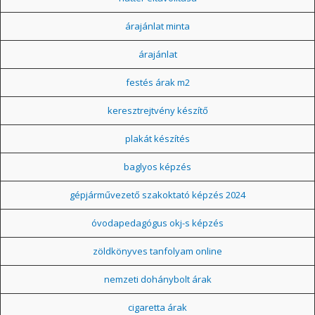
árajánlat minta
árajánlat
festés árak m2
keresztrejtvény készítő
plakát készítés
baglyos képzés
gépjárművezető szakoktató képzés 2024
óvodapedagógus okj-s képzés
zöldkönyves tanfolyam online
nemzeti dohánybolt árak
cigaretta árak