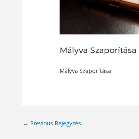
Mályva Szaporítása
Mályva Szaporítása
Post
←
Previous Bejegyzés
navigation