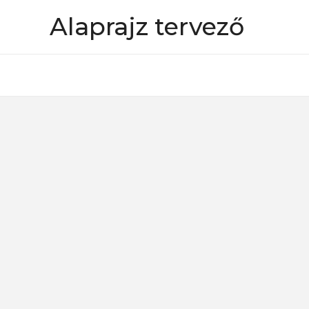
Skip
Alaprajz tervező
to
content