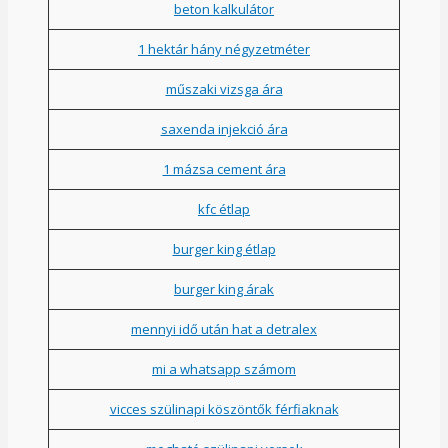
beton kalkulátor
1 hektár hány négyzetméter
műszaki vizsga ára
saxenda injekció ára
1 mázsa cement ára
kfc étlap
burger king étlap
burger king árak
mennyi idő után hat a detralex
mi a whatsapp számom
vicces szülinapi köszöntők férfiaknak