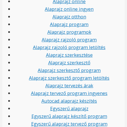
Alaprajz online
Alaprajz online ingyen
Alaprajz otthon
Alaprajz program
Alaprajz programok
Alaprajz rajzoló program
Alaprajz rajzoló program letöltés
Alaprajz szerkesztése
Alaprajz szerkesztő
Alaprajz szerkesztő program
Alaprajz szerkesztő program letöltés
Alaprajz tervezés árak
Alaprajz tervező program ingyenes
Autocad alaprajz készítés
Egyszerű alaprajz
Egyszerű alaprajz készítő program
Egyszerű alaprajz tervező program