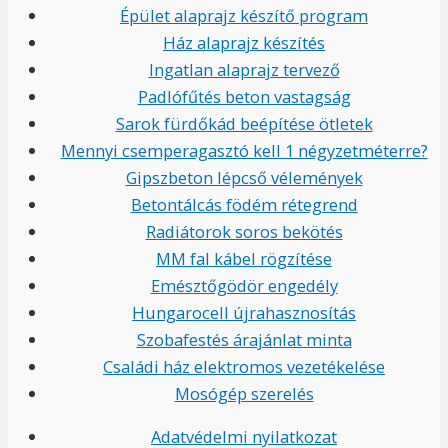
Épület alaprajz készítő program
Ház alaprajz készítés
Ingatlan alaprajz tervező
Padlófűtés beton vastagság
Sarok fürdőkád beépítése ötletek
Mennyi csemperagasztó kell 1 négyzetméterre?
Gipszbeton lépcső vélemények
Betontálcás födém rétegrend
Radiátorok soros bekötés
MM fal kábel rögzítése
Emésztőgödör engedély
Hungarocell újrahasznosítás
Szobafestés árajánlat minta
Családi ház elektromos vezetékelése
Mosógép szerelés
Adatvédelmi nyilatkozat