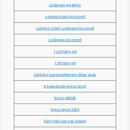
szülinapi meghívó
születésnapi köszöntő
szívhez szóló szülinapi köszöntő
szülinapi köszöntő
1 col hány cm
1 dl hány ml
párkány parasztétterem étlap árak
b kategóriás kresz teszt
kresz táblák
kresz teszt 2024
hány hét van egy évben