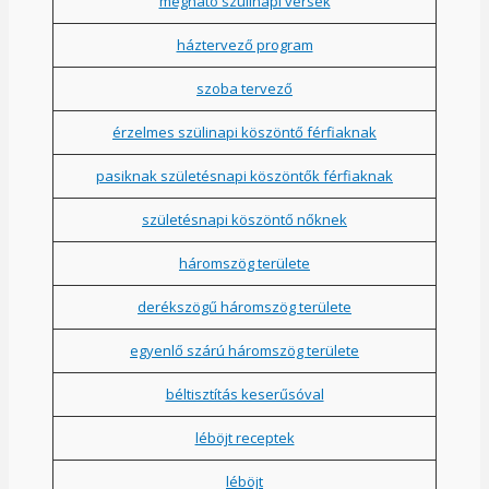
megható szülinapi versek
háztervező program
szoba tervező
érzelmes szülinapi köszöntő férfiaknak
pasiknak születésnapi köszöntők férfiaknak
születésnapi köszöntő nőknek
háromszög területe
derékszögű háromszög területe
egyenlő szárú háromszög területe
béltisztítás keserűsóval
léböjt receptek
léböjt