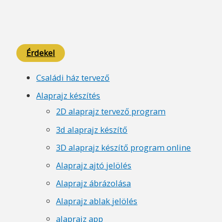
Érdekel
Családi ház tervező
Alaprajz készítés
2D alaprajz tervező program
3d alaprajz készítő
3D alaprajz készítő program online
Alaprajz ajtó jelölés
Alaprajz ábrázolása
Alaprajz ablak jelölés
alaprajz app