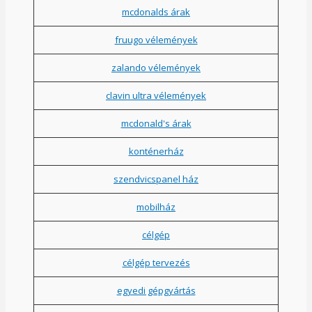
mcdonalds árak
fruugo vélemények
zalando vélemények
clavin ultra vélemények
mcdonald's árak
konténerház
szendvicspanel ház
mobilház
célgép
célgép tervezés
egyedi gépgyártás