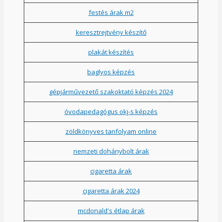
festés árak m2
keresztrejtvény készítő
plakát készítés
baglyos képzés
gépjárművezető szakoktató képzés 2024
óvodapedagógus okj-s képzés
zöldkönyves tanfolyam online
nemzeti dohánybolt árak
cigaretta árak
cigaretta árak 2024
mcdonald's étlap árak