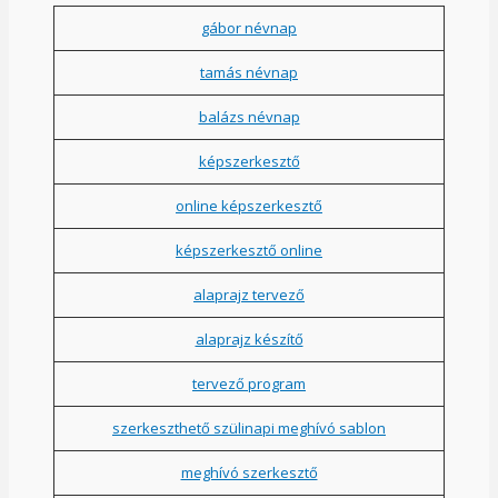
gábor névnap
tamás névnap
balázs névnap
képszerkesztő
online képszerkesztő
képszerkesztő online
alaprajz tervező
alaprajz készítő
tervező program
szerkeszthető szülinapi meghívó sablon
meghívó szerkesztő