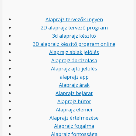
Alaprajz tervezők ingyen
2D alaprajz tervező program
3d alaprajz készítő
3D alaprajz készítő program online
Alaprajz ablak jelölés
Alaprajz ábrázolása
Alaprajz ajtó jelölés
alaprajz app
Alaprajz árak
Alaprajz bejárat
Alaprajz bútor
Alaprajz elemei
Alaprajz értelmezése
Alaprajz fogalma
Alaprajz fontossága