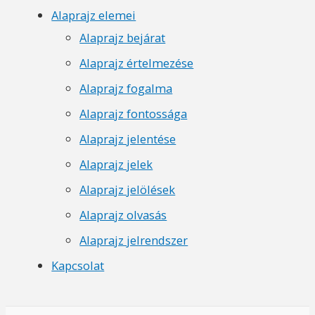
Alaprajz elemei
Alaprajz bejárat
Alaprajz értelmezése
Alaprajz fogalma
Alaprajz fontossága
Alaprajz jelentése
Alaprajz jelek
Alaprajz jelölések
Alaprajz olvasás
Alaprajz jelrendszer
Kapcsolat