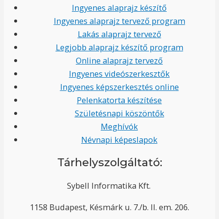
Ingyenes alaprajz készítő
Ingyenes alaprajz tervező program
Lakás alaprajz tervező
Legjobb alaprajz készítő program
Online alaprajz tervező
Ingyenes videószerkesztők
Ingyenes képszerkesztés online
Pelenkatorta készítése
Születésnapi köszöntők
Meghívók
Névnapi képeslapok
Tárhelyszolgáltató:
Sybell Informatika Kft.
1158 Budapest, Késmárk u. 7./b. II. em. 206.