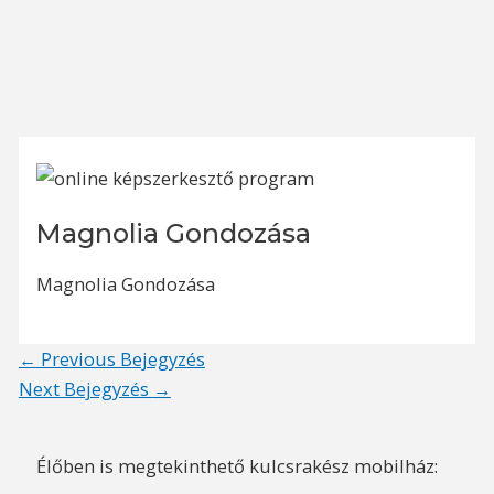
Magnolia Gondozása
Magnolia Gondozása
Post
←
Previous Bejegyzés
navigation
Next Bejegyzés
→
Élőben is megtekinthető kulcsrakész mobilház: