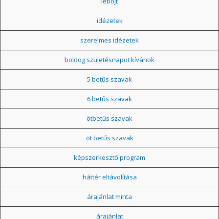
léböjt
idézetek
szerelmes idézetek
boldog születésnapot kívánok
5 betűs szavak
6 betűs szavak
ötbetűs szavak
öt betűs szavak
képszerkesztő program
háttér eltávolítása
árajánlat minta
árajánlat