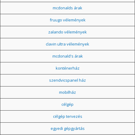
mcdonalds árak
fruugo vélemények
zalando vélemények
clavin ultra vélemények
mcdonald's árak
konténerház
szendvicspanel ház
mobilház
célgép
célgép tervezés
egyedi gépgyártás