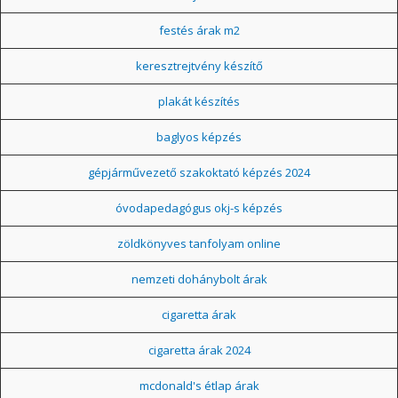
festés árak m2
keresztrejtvény készítő
plakát készítés
baglyos képzés
gépjárművezető szakoktató képzés 2024
óvodapedagógus okj-s képzés
zöldkönyves tanfolyam online
nemzeti dohánybolt árak
cigaretta árak
cigaretta árak 2024
mcdonald's étlap árak