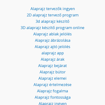
Alaprajz tervezők ingyen
2D alaprajz tervező program
3d alaprajz készítő
3D alaprajz készítő program online
Alaprajz ablak jelölés
Alaprajz ábrázolása
Alaprajz ajtó jelölés
alaprajz app
Alaprajz árak
Alaprajz bejárat
Alaprajz bútor
Alaprajz elemei
Alaprajz értelmezése
Alaprajz fogalma
Alaprajz fontossága
Alaprajz ingyen