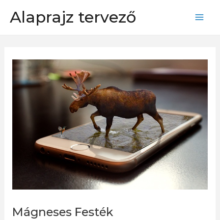
Skip
Alaprajz tervező
to
Mai
content
Men
Mágneses Festék