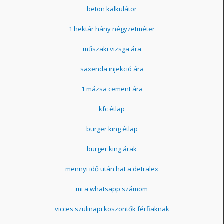
beton kalkulátor
1 hektár hány négyzetméter
műszaki vizsga ára
saxenda injekció ára
1 mázsa cement ára
kfc étlap
burger king étlap
burger king árak
mennyi idő után hat a detralex
mi a whatsapp számom
vicces szülinapi köszöntők férfiaknak