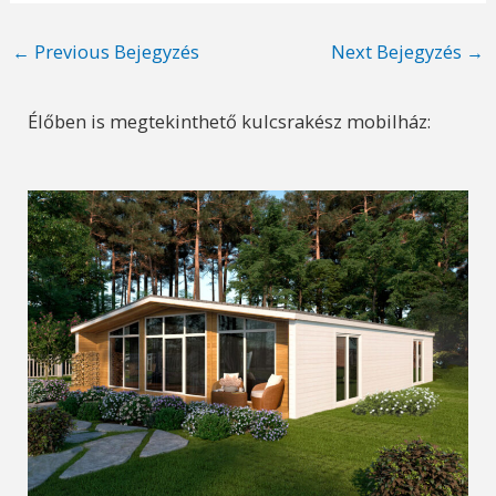
Post
←
Previous Bejegyzés
Next Bejegyzés
→
navigation
Élőben is megtekinthető kulcsrakész mobilház: