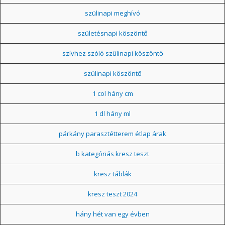
szülinapi meghívó
születésnapi köszöntő
szívhez szóló szülinapi köszöntő
szülinapi köszöntő
1 col hány cm
1 dl hány ml
párkány parasztétterem étlap árak
b kategóriás kresz teszt
kresz táblák
kresz teszt 2024
hány hét van egy évben