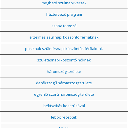
megható szülinapi versek
háztervező program
szoba tervező
érzelmes szülinapi köszöntő férfiaknak
pasiknak születésnapi köszöntők férfiaknak
születésnapi köszöntő nőknek
háromszög területe
derékszögű háromszög területe
egyenlő szárú háromszög területe
béltisztítás keserűsóval
léböjt receptek