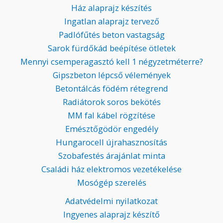
Ház alaprajz készítés
Ingatlan alaprajz tervező
Padlófűtés beton vastagság
Sarok fürdőkád beépítése ötletek
Mennyi csemperagasztó kell 1 négyzetméterre?
Gipszbeton lépcső vélemények
Betontálcás födém rétegrend
Radiátorok soros bekötés
MM fal kábel rögzítése
Emésztőgödör engedély
Hungarocell újrahasznosítás
Szobafestés árajánlat minta
Családi ház elektromos vezetékelése
Mosógép szerelés
Adatvédelmi nyilatkozat
Ingyenes alaprajz készítő