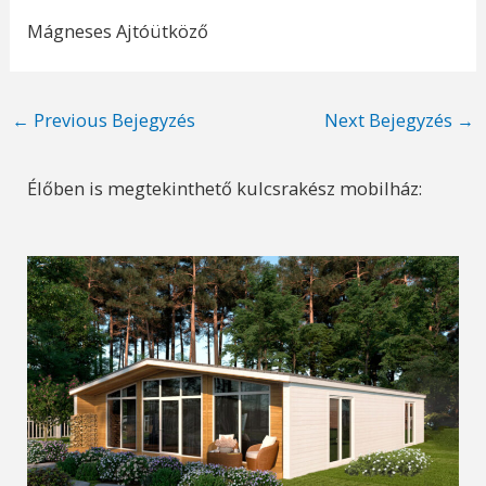
Mágneses Ajtóütköző
Post
←
Previous Bejegyzés
Next Bejegyzés
→
navigation
Élőben is megtekinthető kulcsrakész mobilház: