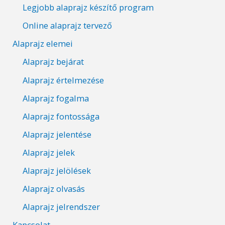
Legjobb alaprajz készítő program
Online alaprajz tervező
Alaprajz elemei
Alaprajz bejárat
Alaprajz értelmezése
Alaprajz fogalma
Alaprajz fontossága
Alaprajz jelentése
Alaprajz jelek
Alaprajz jelölések
Alaprajz olvasás
Alaprajz jelrendszer
Kapcsolat