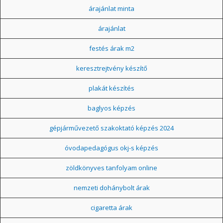
árajánlat minta
árajánlat
festés árak m2
keresztrejtvény készítő
plakát készítés
baglyos képzés
gépjárművezető szakoktató képzés 2024
óvodapedagógus okj-s képzés
zöldkönyves tanfolyam online
nemzeti dohánybolt árak
cigaretta árak