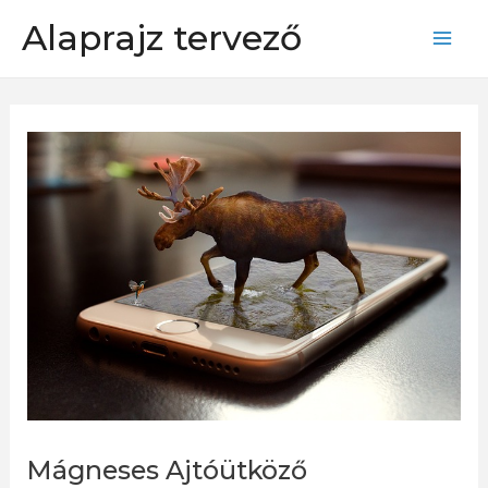
Skip
Alaprajz tervező
to
Mai
content
Men
Mágneses Ajtóütköző