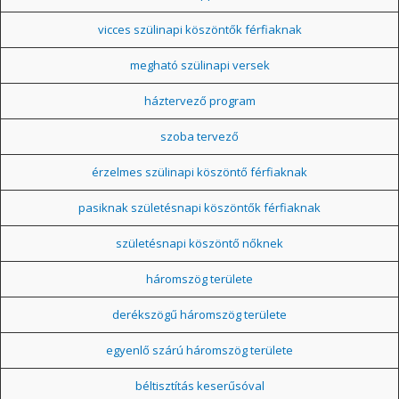
vicces szülinapi köszöntők férfiaknak
megható szülinapi versek
háztervező program
szoba tervező
érzelmes szülinapi köszöntő férfiaknak
pasiknak születésnapi köszöntők férfiaknak
születésnapi köszöntő nőknek
háromszög területe
derékszögű háromszög területe
egyenlő szárú háromszög területe
béltisztítás keserűsóval