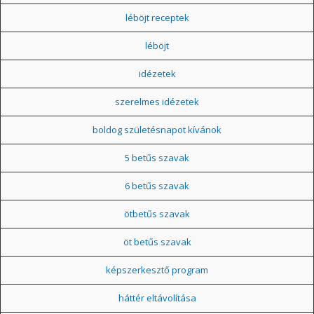
léböjt receptek
léböjt
idézetek
szerelmes idézetek
boldog születésnapot kívánok
5 betűs szavak
6 betűs szavak
ötbetűs szavak
öt betűs szavak
képszerkesztő program
háttér eltávolítása