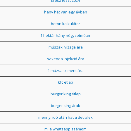
kresz teszt 2024
hány hét van egy évben
beton kalkulátor
1 hektár hány négyzetméter
műszaki vizsga ára
saxenda injekció ára
1 mázsa cement ára
kfc étlap
burger king étlap
burger king árak
mennyi idő után hat a detralex
mi a whatsapp számom