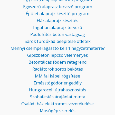
Egyszerű alaprajz tervező program
Épület alaprajz készítő program
Ház alaprajz készítés
Ingatlan alaprajz tervező
Padlófűtés beton vastagság
Sarok fürdőkád beépítése ötletek
Mennyi csemperagasztó kell 1 négyzetméterre?
Gipszbeton lépcső vélemények
Betontálcás födém rétegrend
Radiátorok soros bekötés
MM fal kábel rögzítése
Emésztőgödör engedély
Hungarocell újrahasznosítás
Szobafestés árajánlat minta
Családi ház elektromos vezetékelése
Mosógép szerelés