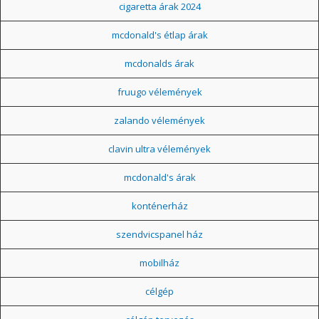
cigaretta árak 2024
mcdonald's étlap árak
mcdonalds árak
fruugo vélemények
zalando vélemények
clavin ultra vélemények
mcdonald's árak
konténerház
szendvicspanel ház
mobilház
célgép