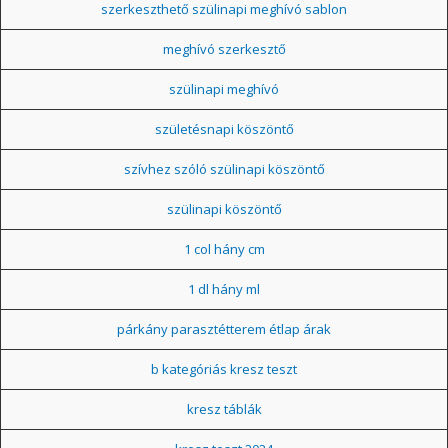
szerkeszthető szülinapi meghívó sablon
meghívó szerkesztő
szülinapi meghívó
születésnapi köszöntő
szívhez szóló szülinapi köszöntő
szülinapi köszöntő
1 col hány cm
1 dl hány ml
párkány parasztétterem étlap árak
b kategóriás kresz teszt
kresz táblák