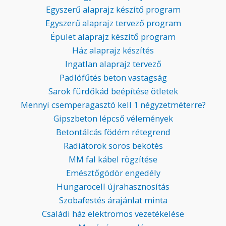
Egyszerű alaprajz készítő program
Egyszerű alaprajz tervező program
Épület alaprajz készítő program
Ház alaprajz készítés
Ingatlan alaprajz tervező
Padlófűtés beton vastagság
Sarok fürdőkád beépítése ötletek
Mennyi csemperagasztó kell 1 négyzetméterre?
Gipszbeton lépcső vélemények
Betontálcás födém rétegrend
Radiátorok soros bekötés
MM fal kábel rögzítése
Emésztőgödör engedély
Hungarocell újrahasznosítás
Szobafestés árajánlat minta
Családi ház elektromos vezetékelése