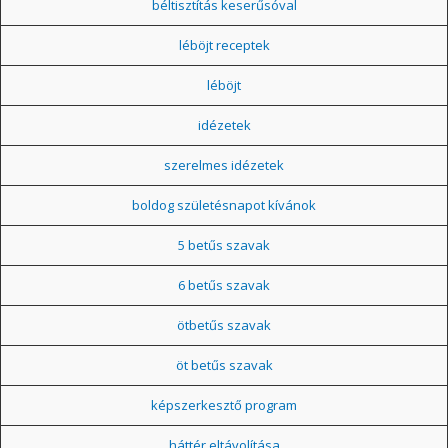
béltisztítás keserűsóval
léböjt receptek
léböjt
idézetek
szerelmes idézetek
boldog születésnapot kívánok
5 betűs szavak
6 betűs szavak
ötbetűs szavak
öt betűs szavak
képszerkesztő program
háttér eltávolítása