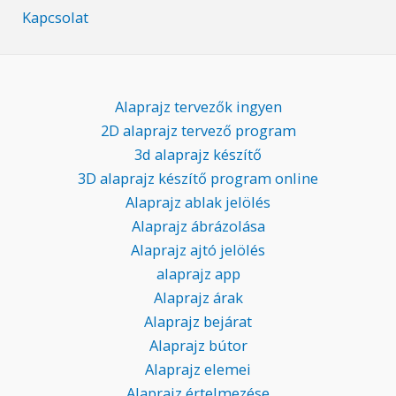
Kapcsolat
Alaprajz tervezők ingyen
2D alaprajz tervező program
3d alaprajz készítő
3D alaprajz készítő program online
Alaprajz ablak jelölés
Alaprajz ábrázolása
Alaprajz ajtó jelölés
alaprajz app
Alaprajz árak
Alaprajz bejárat
Alaprajz bútor
Alaprajz elemei
Alaprajz értelmezése