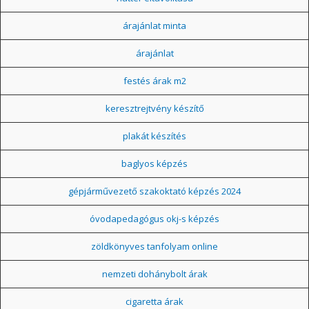
árajánlat minta
árajánlat
festés árak m2
keresztrejtvény készítő
plakát készítés
baglyos képzés
gépjárművezető szakoktató képzés 2024
óvodapedagógus okj-s képzés
zöldkönyves tanfolyam online
nemzeti dohánybolt árak
cigaretta árak