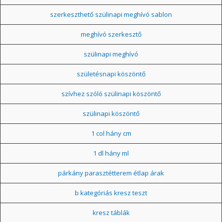
szerkeszthető szülinapi meghívó sablon
meghívó szerkesztő
szülinapi meghívó
születésnapi köszöntő
szívhez szóló szülinapi köszöntő
szülinapi köszöntő
1 col hány cm
1 dl hány ml
párkány parasztétterem étlap árak
b kategóriás kresz teszt
kresz táblák