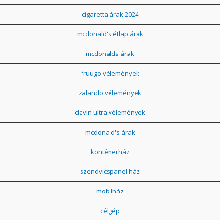
cigaretta árak 2024
mcdonald's étlap árak
mcdonalds árak
fruugo vélemények
zalando vélemények
clavin ultra vélemények
mcdonald's árak
konténerház
szendvicspanel ház
mobilház
célgép