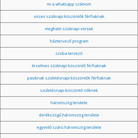
mi a whatsapp számom
vicces szülinapi köszöntők férfiaknak
megható szülinapi versek
háztervező program
szoba tervező
érzelmes szülinapi köszöntő férfiaknak
pasiknak születésnapi köszöntők férfiaknak
születésnapi köszöntő nőknek
háromszög területe
derékszögű háromszög területe
egyenlő szárú háromszög területe