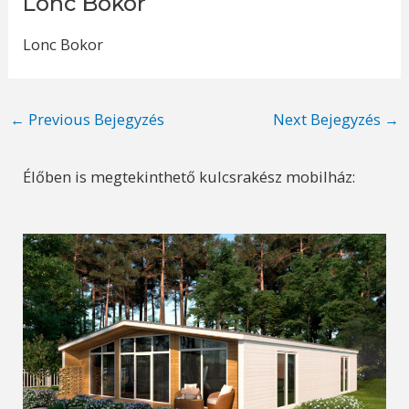
Lonc Bokor
Lonc Bokor
Post
←
Previous Bejegyzés
Next Bejegyzés
→
navigation
Élőben is megtekinthető kulcsrakész mobilház: