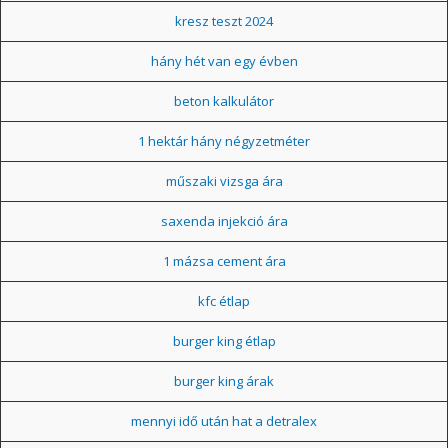
kresz teszt 2024
hány hét van egy évben
beton kalkulátor
1 hektár hány négyzetméter
műszaki vizsga ára
saxenda injekció ára
1 mázsa cement ára
kfc étlap
burger king étlap
burger king árak
mennyi idő után hat a detralex