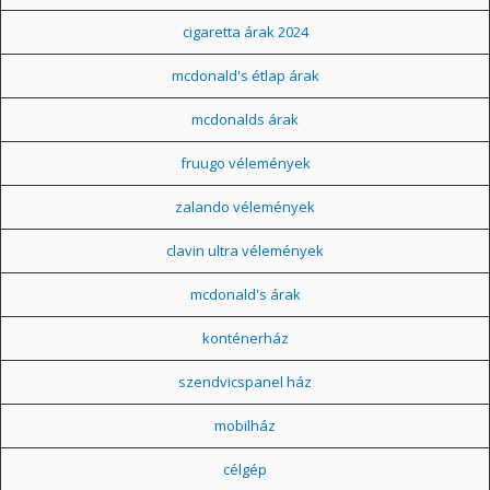
cigaretta árak 2024
mcdonald's étlap árak
mcdonalds árak
fruugo vélemények
zalando vélemények
clavin ultra vélemények
mcdonald's árak
konténerház
szendvicspanel ház
mobilház
célgép