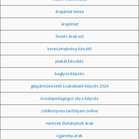
árajánlat minta
árajánlat
festés árak m2
keresztrejtvény készítő
plakát készítés
baglyos képzés
gépjárművezető szakoktató képzés 2024
óvodapedagógus okj-s képzés
zöldkönyves tanfolyam online
nemzeti dohánybolt árak
cigaretta árak