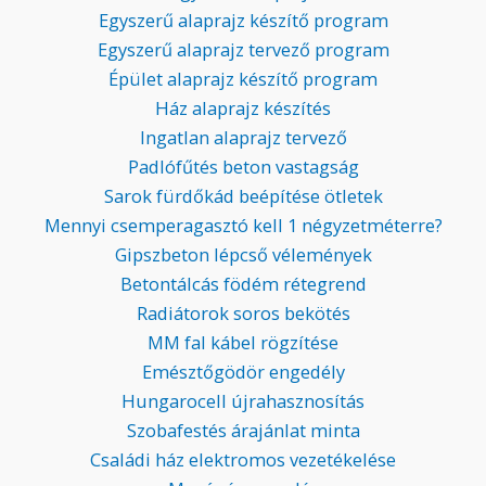
Egyszerű alaprajz készítő program
Egyszerű alaprajz tervező program
Épület alaprajz készítő program
Ház alaprajz készítés
Ingatlan alaprajz tervező
Padlófűtés beton vastagság
Sarok fürdőkád beépítése ötletek
Mennyi csemperagasztó kell 1 négyzetméterre?
Gipszbeton lépcső vélemények
Betontálcás födém rétegrend
Radiátorok soros bekötés
MM fal kábel rögzítése
Emésztőgödör engedély
Hungarocell újrahasznosítás
Szobafestés árajánlat minta
Családi ház elektromos vezetékelése