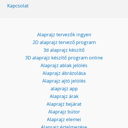
Kapcsolat
Alaprajz tervezők ingyen
2D alaprajz tervező program
3d alaprajz készítő
3D alaprajz készítő program online
Alaprajz ablak jelölés
Alaprajz ábrázolása
Alaprajz ajtó jelölés
alaprajz app
Alaprajz árak
Alaprajz bejárat
Alaprajz bútor
Alaprajz elemei
Alaprajz értelmezése