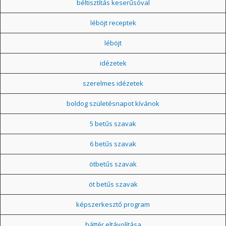
béltisztítás keserűsóval
léböjt receptek
léböjt
idézetek
szerelmes idézetek
boldog születésnapot kívánok
5 betűs szavak
6 betűs szavak
ötbetűs szavak
öt betűs szavak
képszerkesztő program
háttér eltávolítása