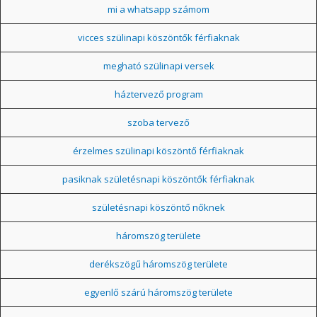
mi a whatsapp számom
vicces szülinapi köszöntők férfiaknak
megható szülinapi versek
háztervező program
szoba tervező
érzelmes szülinapi köszöntő férfiaknak
pasiknak születésnapi köszöntők férfiaknak
születésnapi köszöntő nőknek
háromszög területe
derékszögű háromszög területe
egyenlő szárú háromszög területe