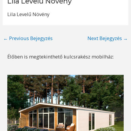
Lila Levelű Növény
Lila Levelű Növény
Post
←
Previous Bejegyzés
Next Bejegyzés
→
navigation
Élőben is megtekinthető kulcsrakész mobilház: