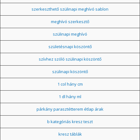
szerkeszthető szülinapi meghívó sablon
meghívó szerkesztő
szülinapi meghívó
születésnapi köszöntő
szívhez szóló szülinapi köszöntő
szülinapi köszöntő
1 col hány cm
1 dl hány ml
párkány parasztétterem étlap árak
b kategóriás kresz teszt
kresz táblák