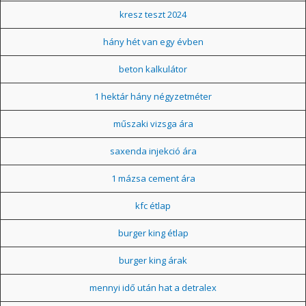
kresz teszt 2024
hány hét van egy évben
beton kalkulátor
1 hektár hány négyzetméter
műszaki vizsga ára
saxenda injekció ára
1 mázsa cement ára
kfc étlap
burger king étlap
burger king árak
mennyi idő után hat a detralex