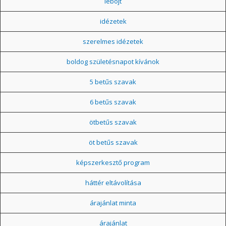
léböjt
idézetek
szerelmes idézetek
boldog születésnapot kívánok
5 betűs szavak
6 betűs szavak
ötbetűs szavak
öt betűs szavak
képszerkesztő program
háttér eltávolítása
árajánlat minta
árajánlat