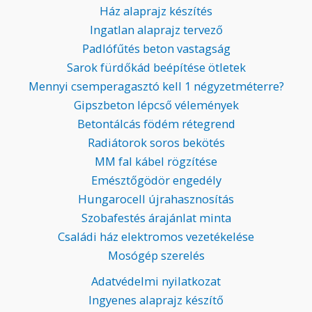
Ház alaprajz készítés
Ingatlan alaprajz tervező
Padlófűtés beton vastagság
Sarok fürdőkád beépítése ötletek
Mennyi csemperagasztó kell 1 négyzetméterre?
Gipszbeton lépcső vélemények
Betontálcás födém rétegrend
Radiátorok soros bekötés
MM fal kábel rögzítése
Emésztőgödör engedély
Hungarocell újrahasznosítás
Szobafestés árajánlat minta
Családi ház elektromos vezetékelése
Mosógép szerelés
Adatvédelmi nyilatkozat
Ingyenes alaprajz készítő