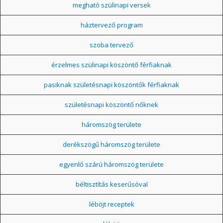
megható szülinapi versek
háztervező program
szoba tervező
érzelmes szülinapi köszöntő férfiaknak
pasiknak születésnapi köszöntők férfiaknak
születésnapi köszöntő nőknek
háromszög területe
derékszögű háromszög területe
egyenlő szárú háromszög területe
béltisztítás keserűsóval
léböjt receptek