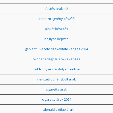
festés árak m2
keresztrejtvény készítő
plakát készítés
baglyos képzés
gépjárművezető szakoktató képzés 2024
óvodapedagógus okj-s képzés
zöldkönyves tanfolyam online
nemzeti dohánybolt árak
cigaretta árak
cigaretta árak 2024
mcdonald's étlap árak