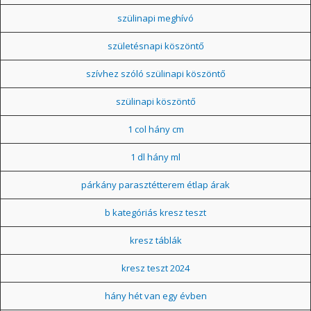
szülinapi meghívó
születésnapi köszöntő
szívhez szóló szülinapi köszöntő
szülinapi köszöntő
1 col hány cm
1 dl hány ml
párkány parasztétterem étlap árak
b kategóriás kresz teszt
kresz táblák
kresz teszt 2024
hány hét van egy évben