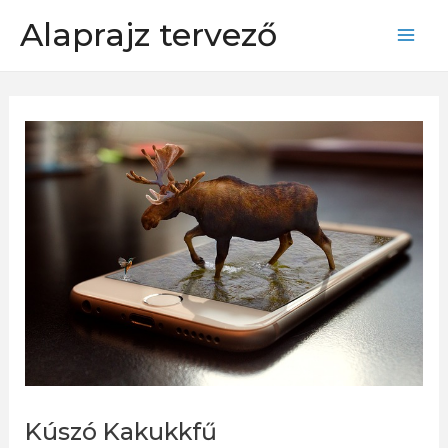
Skip
Alaprajz tervező
to
Mai
content
Men
Kúszó Kakukkfű