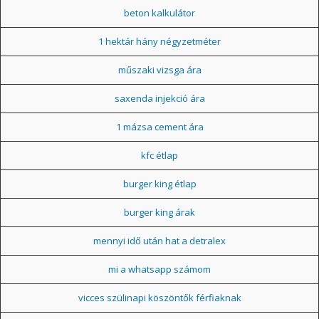
beton kalkulátor
1 hektár hány négyzetméter
műszaki vizsga ára
saxenda injekció ára
1 mázsa cement ára
kfc étlap
burger king étlap
burger king árak
mennyi idő után hat a detralex
mi a whatsapp számom
vicces szülinapi köszöntők férfiaknak