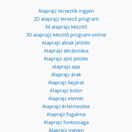
Alaprajz tervezők ingyen
2D alaprajz tervező program
3d alaprajz készítő
3D alaprajz készítő program online
Alaprajz ablak jelölés
Alaprajz ábrázolása
Alaprajz ajtó jelölés
alaprajz app
Alaprajz árak
Alaprajz bejárat
Alaprajz bútor
Alaprajz elemei
Alaprajz értelmezése
Alaprajz fogalma
Alaprajz fontossága
Alaprajz ingyen