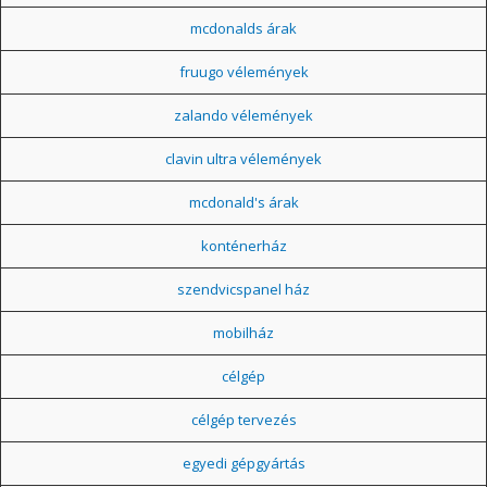
mcdonalds árak
fruugo vélemények
zalando vélemények
clavin ultra vélemények
mcdonald's árak
konténerház
szendvicspanel ház
mobilház
célgép
célgép tervezés
egyedi gépgyártás