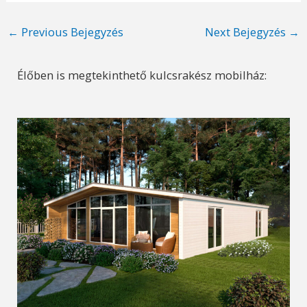
Post
←
Previous Bejegyzés
Next Bejegyzés
→
navigation
Élőben is megtekinthető kulcsrakész mobilház: