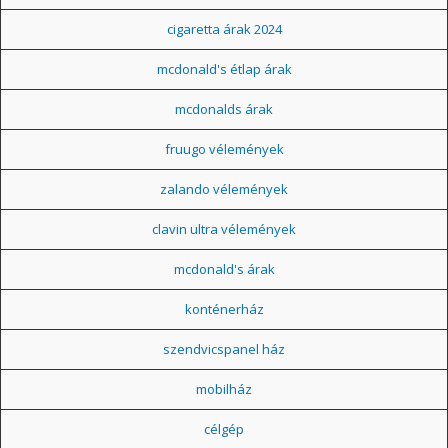
cigaretta árak 2024
mcdonald's étlap árak
mcdonalds árak
fruugo vélemények
zalando vélemények
clavin ultra vélemények
mcdonald's árak
konténerház
szendvicspanel ház
mobilház
célgép