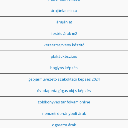
árajánlat minta
árajánlat
festés árak m2
keresztrejtvény készítő
plakát készítés
baglyos képzés
gépjárművezető szakoktató képzés 2024
óvodapedagógus okj-s képzés
zöldkönyves tanfolyam online
nemzeti dohánybolt árak
cigaretta árak