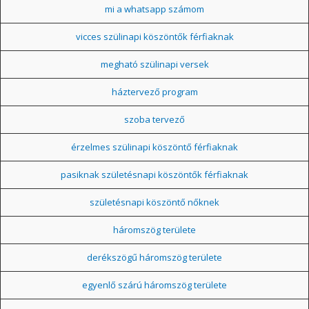
mi a whatsapp számom
vicces szülinapi köszöntők férfiaknak
megható szülinapi versek
háztervező program
szoba tervező
érzelmes szülinapi köszöntő férfiaknak
pasiknak születésnapi köszöntők férfiaknak
születésnapi köszöntő nőknek
háromszög területe
derékszögű háromszög területe
egyenlő szárú háromszög területe