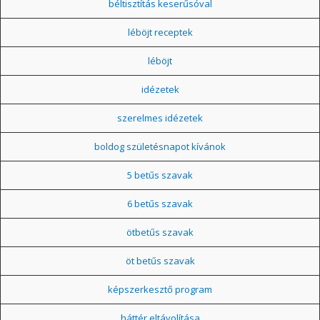
béltisztítás keserűsóval
léböjt receptek
léböjt
idézetek
szerelmes idézetek
boldog születésnapot kívánok
5 betűs szavak
6 betűs szavak
ötbetűs szavak
öt betűs szavak
képszerkesztő program
háttér eltávolítása