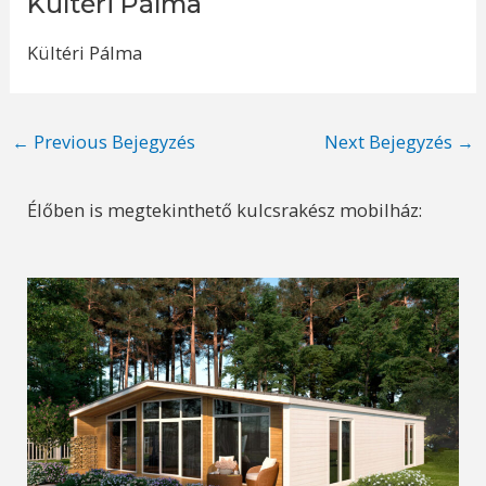
Kültéri Pálma
Kültéri Pálma
Post
←
Previous Bejegyzés
Next Bejegyzés
→
navigation
Élőben is megtekinthető kulcsrakész mobilház: