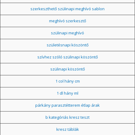
szerkeszthető szülinapi meghívó sablon
meghívó szerkesztő
szülinapi meghívó
születésnapi köszöntő
szívhez szóló szülinapi köszöntő
szülinapi köszöntő
1 col hány cm
1 dl hány ml
párkány parasztétterem étlap árak
b kategóriás kresz teszt
kresz táblák