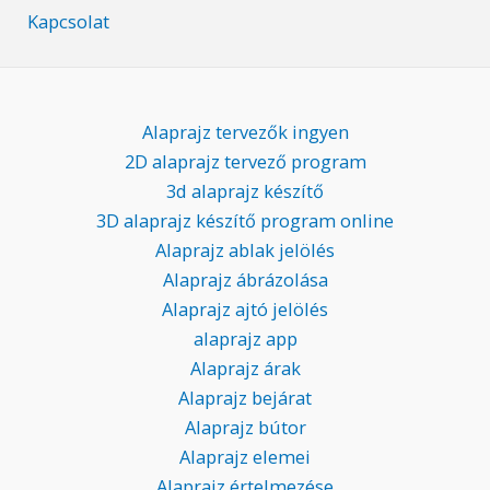
Kapcsolat
Alaprajz tervezők ingyen
2D alaprajz tervező program
3d alaprajz készítő
3D alaprajz készítő program online
Alaprajz ablak jelölés
Alaprajz ábrázolása
Alaprajz ajtó jelölés
alaprajz app
Alaprajz árak
Alaprajz bejárat
Alaprajz bútor
Alaprajz elemei
Alaprajz értelmezése