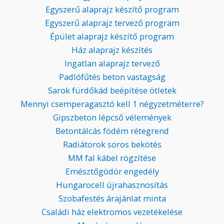
Egyszerű alaprajz készítő program
Egyszerű alaprajz tervező program
Épület alaprajz készítő program
Ház alaprajz készítés
Ingatlan alaprajz tervező
Padlófűtés beton vastagság
Sarok fürdőkád beépítése ötletek
Mennyi csemperagasztó kell 1 négyzetméterre?
Gipszbeton lépcső vélemények
Betontálcás födém rétegrend
Radiátorok soros bekötés
MM fal kábel rögzítése
Emésztőgödör engedély
Hungarocell újrahasznosítás
Szobafestés árajánlat minta
Családi ház elektromos vezetékelése