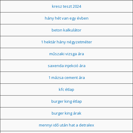
kresz teszt 2024
hány hét van egy évben
beton kalkulátor
1 hektár hány négyzetméter
műszaki vizsga ára
saxenda injekció ára
1 mázsa cement ára
kfc étlap
burger king étlap
burger king árak
mennyi idő után hat a detralex