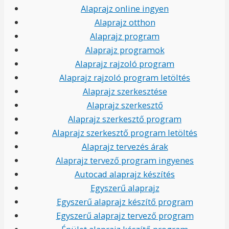
Alaprajz online ingyen
Alaprajz otthon
Alaprajz program
Alaprajz programok
Alaprajz rajzoló program
Alaprajz rajzoló program letöltés
Alaprajz szerkesztése
Alaprajz szerkesztő
Alaprajz szerkesztő program
Alaprajz szerkesztő program letöltés
Alaprajz tervezés árak
Alaprajz tervező program ingyenes
Autocad alaprajz készítés
Egyszerű alaprajz
Egyszerű alaprajz készítő program
Egyszerű alaprajz tervező program