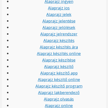
Alaprajz ingyen
Alaprajz ios
Alaprajz jelek
Alaprajz jelentése
Alaprajz jelölések
Alaprajz jelrendszer
Alaprajz készítés
Alaprajz készítés ára
Alaprajz készítés online
Alaprajz készítése
Alaprajz készítő
Alaprajz készítő app
Alaprajz készítő online
Alaprajz készítő program
Alaprajz lakberendező
Alaprajz olvasás
Alaprajz online