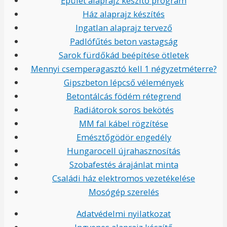
Épület alaprajz készítő program
Ház alaprajz készítés
Ingatlan alaprajz tervező
Padlófűtés beton vastagság
Sarok fürdőkád beépítése ötletek
Mennyi csemperagasztó kell 1 négyzetméterre?
Gipszbeton lépcső vélemények
Betontálcás födém rétegrend
Radiátorok soros bekötés
MM fal kábel rögzítése
Emésztőgödör engedély
Hungarocell újrahasznosítás
Szobafestés árajánlat minta
Családi ház elektromos vezetékelése
Mosógép szerelés
Adatvédelmi nyilatkozat