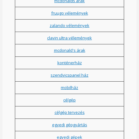
mcdonalds árak
fruugo vélemények
zalando vélemények
clavin ultra vélemények
mcdonald's árak
konténerház
szendvicspanel ház
mobilház
célgép
célgép tervezés
egyedi gépgyártás
egyedi gépek