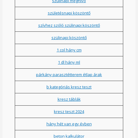
szülinapi meghívó
születésnapi köszöntő
szívhez szóló szülinapi köszöntő
szülinapi köszöntő
1 col hány cm
1 dl hány ml
párkány parasztétterem étlap árak
b kategóriás kresz teszt
kresz táblák
kresz teszt 2024
hány hét van egy évben
beton kalkulátor