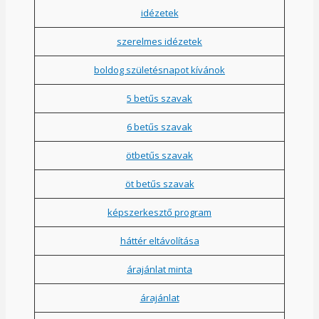
idézetek
szerelmes idézetek
boldog születésnapot kívánok
5 betűs szavak
6 betűs szavak
ötbetűs szavak
öt betűs szavak
képszerkesztő program
háttér eltávolítása
árajánlat minta
árajánlat