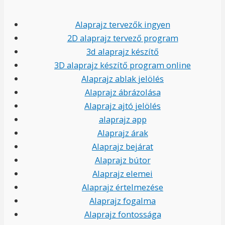
Alaprajz tervezők ingyen
2D alaprajz tervező program
3d alaprajz készítő
3D alaprajz készítő program online
Alaprajz ablak jelölés
Alaprajz ábrázolása
Alaprajz ajtó jelölés
alaprajz app
Alaprajz árak
Alaprajz bejárat
Alaprajz bútor
Alaprajz elemei
Alaprajz értelmezése
Alaprajz fogalma
Alaprajz fontossága