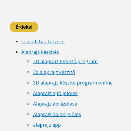
Érdekel
Családi ház tervező
Alaprajz készítés
2D alaprajz tervező program
3d alaprajz készítő
3D alaprajz készítő program online
Alaprajz ajtó jelölés
Alaprajz ábrázolása
Alaprajz ablak jelölés
alaprajz app