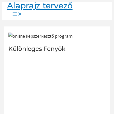
Alaprajz tervező
Skip
to
Main
Menu
content
Különleges Fenyők