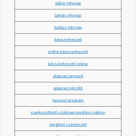
gábor névnap
tamás névnap
balázs névnap
képszerkesztő
online képszerkesztő
képszerkesztő online
alaprajz tervező
alaprajz készítő
tervező program
szerkeszthető szülinapi meghívó sablon
meghívó szerkesztő