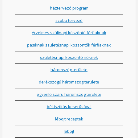
háztervező program
szoba tervező
érzelmes szülinapi köszöntő férfiaknak
pasiknak születésnapi köszöntők férfiaknak
születésnapi köszöntő nőknek
háromszög területe
derékszögű háromszög területe
egyenlő szárú háromszög területe
béltisztítás keserűsóval
léböjt receptek
léböjt