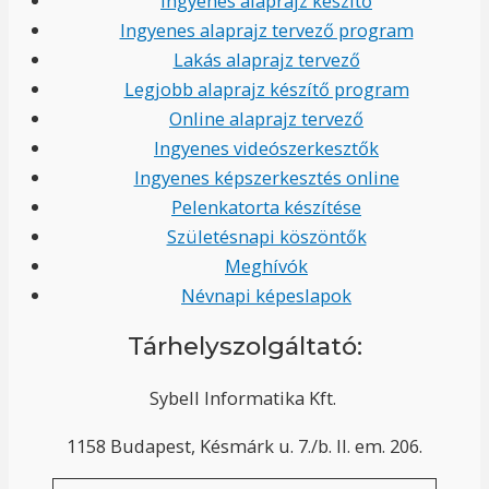
Ingyenes alaprajz készítő
Ingyenes alaprajz tervező program
Lakás alaprajz tervező
Legjobb alaprajz készítő program
Online alaprajz tervező
Ingyenes videószerkesztők
Ingyenes képszerkesztés online
Pelenkatorta készítése
Születésnapi köszöntők
Meghívók
Névnapi képeslapok
Tárhelyszolgáltató:
Sybell Informatika Kft.
1158 Budapest, Késmárk u. 7./b. II. em. 206.