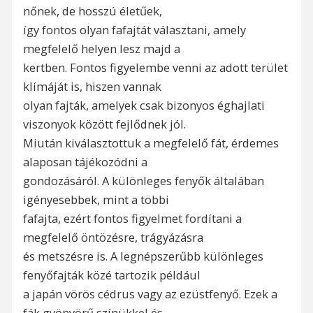
nőnek, de hosszú életűek,
így fontos olyan fafajtát választani, amely
megfelelő helyen lesz majd a
kertben. Fontos figyelembe venni az adott terület
klímáját is, hiszen vannak
olyan fajták, amelyek csak bizonyos éghajlati
viszonyok között fejlődnek jól.
Miután kiválasztottuk a megfelelő fát, érdemes
alaposan tájékozódni a
gondozásáról. A különleges fenyők általában
igényesebbek, mint a többi
fafajta, ezért fontos figyelmet fordítani a
megfelelő öntözésre, trágyázásra
és metszésre is. A legnépszerűbb különleges
fenyőfajták közé tartozik például
a japán vörös cédrus vagy az ezüstfenyő. Ezek a
fák gyönyörű színükkel és