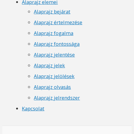
Alaprajz elemei
Alaprajz bejárat
Alaprajz értelmezése
Alaprajz fogalma
Alaprajz fontossága
Alaprajz jelentése
Alaprajz jelek
Alaprajz jelölések
Alaprajz olvasás
Alaprajz jelrendszer
Kapcsolat