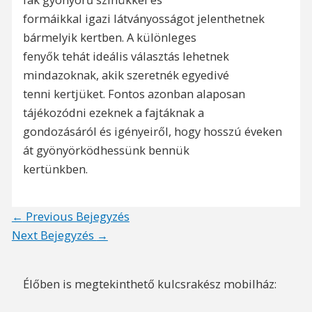
formáikkal igazi látványosságot jelenthetnek
bármelyik kertben. A különleges
fenyők tehát ideális választás lehetnek
mindazoknak, akik szeretnék egyedivé
tenni kertjüket. Fontos azonban alaposan
tájékozódni ezeknek a fajtáknak a
gondozásáról és igényeiről, hogy hosszú éveken
át gyönyörködhessünk bennük
kertünkben.
Post
←
Previous Bejegyzés
navigation
Next Bejegyzés
→
Élőben is megtekinthető kulcsrakész mobilház: