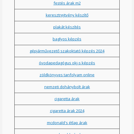
festés árak m2
keresztrejtvény készítő
plakát készítés
baglyos képzés
gépjárművezető szakoktató képzés 2024
óvodapedagógus okj-s képzés
zöldkönyves tanfolyam online
nemzeti dohánybolt árak
cigaretta árak
cigaretta árak 2024
mcdonald's étlap árak