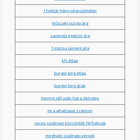
1 hektár hány négyzetméter
műszaki vizsga ára
saxenda injekció ára
1 mázsa cement ára
kfc étlap
burger king étlap
burger king árak
mennyi idő után hat a detralex
mi a whatsapp számom
vicces szülinapi köszöntők férfiaknak
megható szülinapi versek