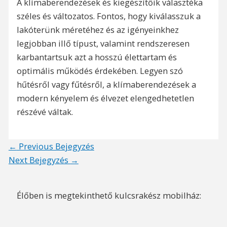
A klímaberendezések és kiegészítőik választéka
széles és változatos. Fontos, hogy kiválasszuk a
lakóterünk méretéhez és az igényeinkhez
legjobban illő típust, valamint rendszeresen
karbantartsuk azt a hosszú élettartam és
optimális működés érdekében. Legyen szó
hűtésről vagy fűtésről, a klímaberendezések a
modern kényelem és élvezet elengedhetetlen
részévé váltak.
Post
←
Previous Bejegyzés
navigation
Next Bejegyzés
→
Élőben is megtekinthető kulcsrakész mobilház: