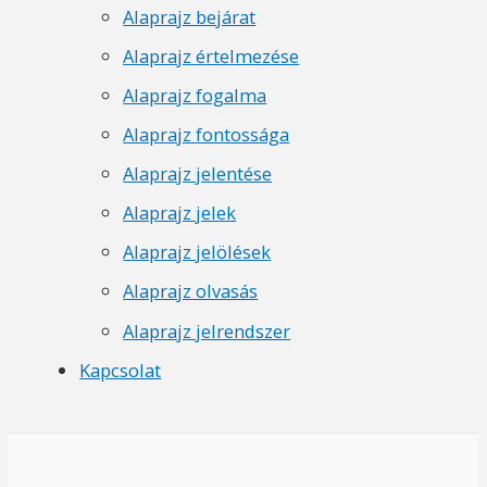
Alaprajz bejárat
Alaprajz értelmezése
Alaprajz fogalma
Alaprajz fontossága
Alaprajz jelentése
Alaprajz jelek
Alaprajz jelölések
Alaprajz olvasás
Alaprajz jelrendszer
Kapcsolat