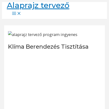
Alaprajz tervező
Skip
to
Main
Menu
content
Klíma Berendezés Tisztítása