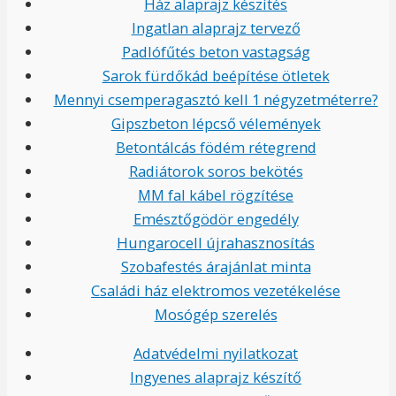
Ház alaprajz készítés
Ingatlan alaprajz tervező
Padlófűtés beton vastagság
Sarok fürdőkád beépítése ötletek
Mennyi csemperagasztó kell 1 négyzetméterre?
Gipszbeton lépcső vélemények
Betontálcás födém rétegrend
Radiátorok soros bekötés
MM fal kábel rögzítése
Emésztőgödör engedély
Hungarocell újrahasznosítás
Szobafestés árajánlat minta
Családi ház elektromos vezetékelése
Mosógép szerelés
Adatvédelmi nyilatkozat
Ingyenes alaprajz készítő