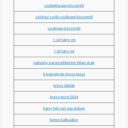
születésnapi köszöntő
szívhez szóló szülinapi köszöntő
szülinapi köszöntő
1 col hány cm
1 dl hány ml
párkány parasztétterem étlap árak
b kategóriás kresz teszt
kresz táblák
kresz teszt 2024
hány hét van egy évben
beton kalkulátor