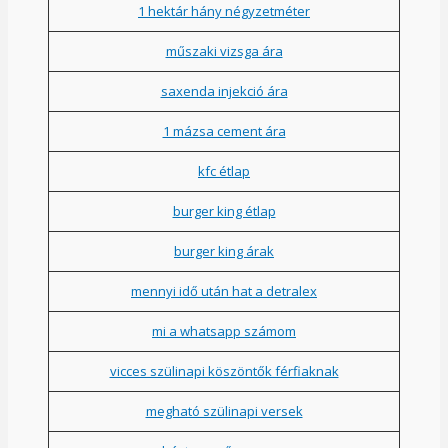
1 hektár hány négyzetméter
műszaki vizsga ára
saxenda injekció ára
1 mázsa cement ára
kfc étlap
burger king étlap
burger king árak
mennyi idő után hat a detralex
mi a whatsapp számom
vicces szülinapi köszöntők férfiaknak
megható szülinapi versek