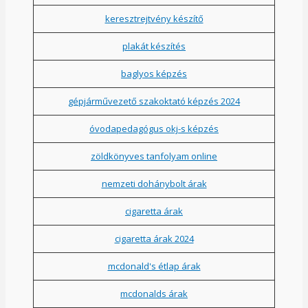
keresztrejtvény készítő
plakát készítés
baglyos képzés
gépjárművezető szakoktató képzés 2024
óvodapedagógus okj-s képzés
zöldkönyves tanfolyam online
nemzeti dohánybolt árak
cigaretta árak
cigaretta árak 2024
mcdonald's étlap árak
mcdonalds árak