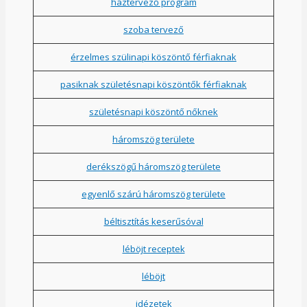
háztervező program
szoba tervező
érzelmes szülinapi köszöntő férfiaknak
pasiknak születésnapi köszöntők férfiaknak
születésnapi köszöntő nőknek
háromszög területe
derékszögű háromszög területe
egyenlő szárú háromszög területe
béltisztítás keserűsóval
léböjt receptek
léböjt
idézetek