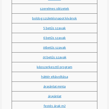
szerelmes idézetek
boldog születésnapot kívánok
5 betűs szavak
6 betűs szavak
ötbetűs szavak
öt betűs szavak
képszerkesztő program
háttér eltávolítása
árajánlat minta
árajánlat
festés árak m2