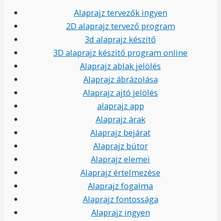
Alaprajz tervezők ingyen
2D alaprajz tervező program
3d alaprajz készítő
3D alaprajz készítő program online
Alaprajz ablak jelölés
Alaprajz ábrázolása
Alaprajz ajtó jelölés
alaprajz app
Alaprajz árak
Alaprajz bejárat
Alaprajz bútor
Alaprajz elemei
Alaprajz értelmezése
Alaprajz fogalma
Alaprajz fontossága
Alaprajz ingyen