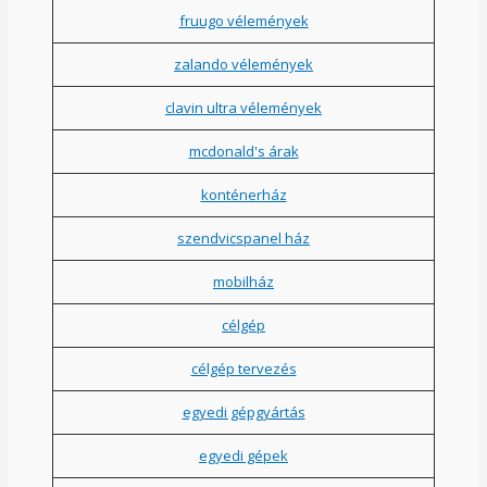
fruugo vélemények
zalando vélemények
clavin ultra vélemények
mcdonald's árak
konténerház
szendvicspanel ház
mobilház
célgép
célgép tervezés
egyedi gépgyártás
egyedi gépek