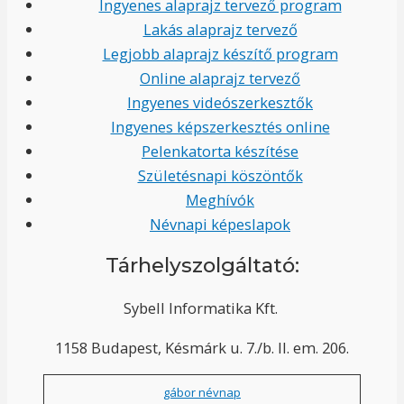
Ingyenes alaprajz tervező program
Lakás alaprajz tervező
Legjobb alaprajz készítő program
Online alaprajz tervező
Ingyenes videószerkesztők
Ingyenes képszerkesztés online
Pelenkatorta készítése
Születésnapi köszöntők
Meghívók
Névnapi képeslapok
Tárhelyszolgáltató:
Sybell Informatika Kft.
1158 Budapest, Késmárk u. 7./b. II. em. 206.
gábor névnap