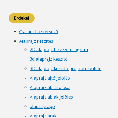
Érdekel
Családi ház tervező
Alaprajz készítés
2D alaprajz tervező program
3d alaprajz készítő
3D alaprajz készítő program online
Alaprajz ajtó jelölés
Alaprajz ábrázolása
Alaprajz ablak jelölés
alaprajz app
Alaprajz árak