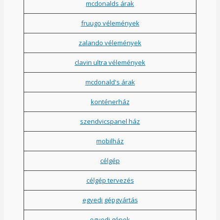
mcdonalds árak
fruugo vélemények
zalando vélemények
clavin ultra vélemények
mcdonald's árak
konténerház
szendvicspanel ház
mobilház
célgép
célgép tervezés
egyedi gépgyártás
egyedi gépek