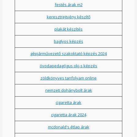
festés árak m2
keresztrejtvény készítő
plakát készítés
baglyos képzés
gépjárművezető szakoktató képzés 2024
óvodapedagógus okj-s képzés
zöldkönyves tanfolyam online
nemzeti dohánybolt árak
cigaretta árak
cigaretta árak 2024
mcdonald's étlap árak