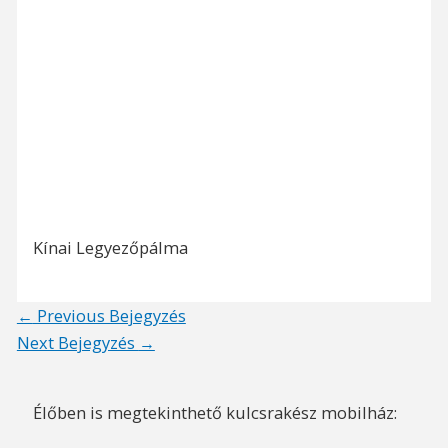
Kínai Legyezőpálma
Post
←
Previous Bejegyzés
navigation
Next Bejegyzés
→
Élőben is megtekinthető kulcsrakész mobilház: