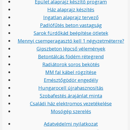
Épület alaprajz készítő program
Ház alaprajz készítés
Ingatlan alaprajz tervező
Padlófűtés beton vastagság
Sarok fürdőkád beépítése ötletek
Mennyi csemperagasztó kell 1 négyzetméterre?
Gipszbeton lépcső vélemények
Betontálcás födém rétegrend
Radiátorok soros bekötés
MM fal kábel rögzítése
Emésztőgödör engedély
Hungarocell újrahasznosítás
Szobafestés árajánlat minta
Családi ház elektromos vezetékelése
Mosógép szerelés
Adatvédelmi nyilatkozat