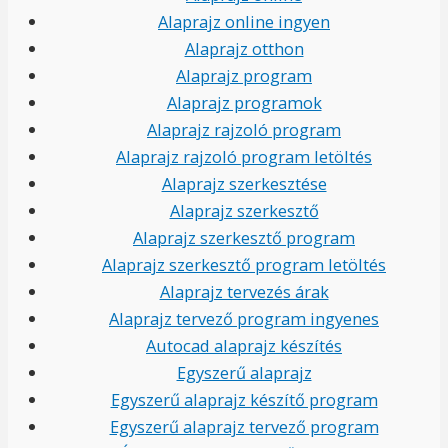
Alaprajz online ingyen
Alaprajz otthon
Alaprajz program
Alaprajz programok
Alaprajz rajzoló program
Alaprajz rajzoló program letöltés
Alaprajz szerkesztése
Alaprajz szerkesztő
Alaprajz szerkesztő program
Alaprajz szerkesztő program letöltés
Alaprajz tervezés árak
Alaprajz tervező program ingyenes
Autocad alaprajz készítés
Egyszerű alaprajz
Egyszerű alaprajz készítő program
Egyszerű alaprajz tervező program