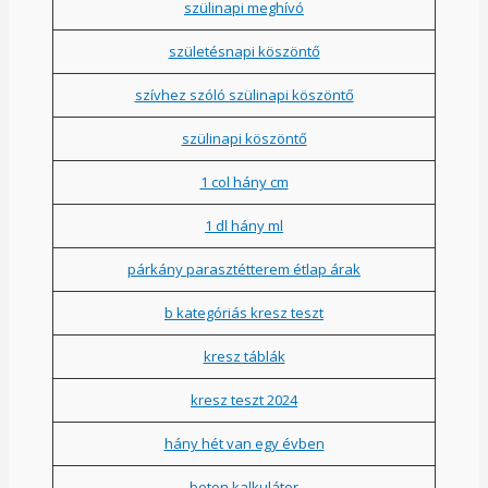
szülinapi meghívó
születésnapi köszöntő
szívhez szóló szülinapi köszöntő
szülinapi köszöntő
1 col hány cm
1 dl hány ml
párkány parasztétterem étlap árak
b kategóriás kresz teszt
kresz táblák
kresz teszt 2024
hány hét van egy évben
beton kalkulátor