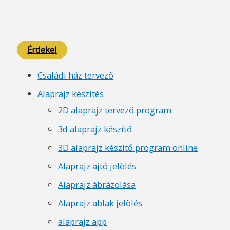
Érdekel
Családi ház tervező
Alaprajz készítés
2D alaprajz tervező program
3d alaprajz készítő
3D alaprajz készítő program online
Alaprajz ajtó jelölés
Alaprajz ábrázolása
Alaprajz ablak jelölés
alaprajz app