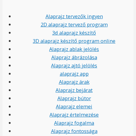
Alaprajz tervezők ingyen
2D alaprajz tervező program
3d alaprajz készítő
3D alaprajz készítő program online
Alaprajz ablak jelölés
Alaprajz ábrázolása
Alaprajz ajtó jelölés
alaprajz app
Alaprajz árak
Alaprajz bejárat
Alaprajz bútor
Alaprajz elemei
Alaprajz értelmezése
Alaprajz fogalma
Alaprajz fontossága