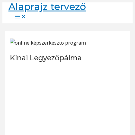
Alaprajz tervező
Skip
to
Main
Menu
content
Kínai Legyezőpálma