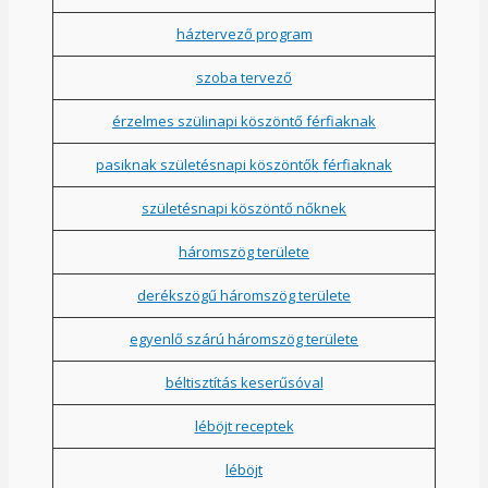
háztervező program
szoba tervező
érzelmes szülinapi köszöntő férfiaknak
pasiknak születésnapi köszöntők férfiaknak
születésnapi köszöntő nőknek
háromszög területe
derékszögű háromszög területe
egyenlő szárú háromszög területe
béltisztítás keserűsóval
léböjt receptek
léböjt