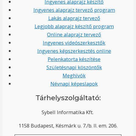
Ingyenes alaprajz készítő
Ingyenes alaprajz tervező program
Lakás alaprajz tervező
Legjobb alaprajz készítő program
Online alaprajz tervező
Ingyenes videószerkesztők
Ingyenes képszerkesztés online
Pelenkatorta készítése
Születésnapi köszöntők
Meghívók
Névnapi képeslapok
Tárhelyszolgáltató:
Sybell Informatika Kft.
1158 Budapest, Késmárk u. 7./b. II. em. 206.