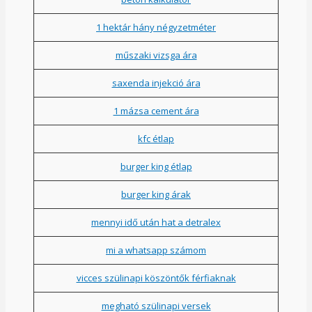
1 hektár hány négyzetméter
műszaki vizsga ára
saxenda injekció ára
1 mázsa cement ára
kfc étlap
burger king étlap
burger king árak
mennyi idő után hat a detralex
mi a whatsapp számom
vicces szülinapi köszöntők férfiaknak
megható szülinapi versek