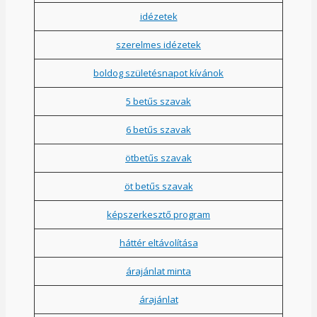
idézetek
szerelmes idézetek
boldog születésnapot kívánok
5 betűs szavak
6 betűs szavak
ötbetűs szavak
öt betűs szavak
képszerkesztő program
háttér eltávolítása
árajánlat minta
árajánlat