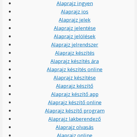
Alaprajz ingyen
Alaprajz ios
Alaprajz jelek
Alaprajz jelentése
Alaprajz jelölések
Alaprajz jelrendszer
Alaprajz készítés
Alaprajz készítés ára
Alaprajz készítés online
Alaprajz készítése
Alaprajz készítő
Alaprajz készítő app
Alaprajz készítő online
Alaprajz készítő program
Alaprajz lakberendező
Alaprajz olvasás
Alaprajz online