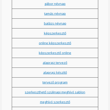
gábor névnap
tamás névnap
balázs névnap
képszerkesztő
online képszerkesztő
képszerkesztő online
alaprajz tervező
alaprajz készítő
tervező program
szerkeszthető szülinapi meghívó sablon
meghívó szerkesztő