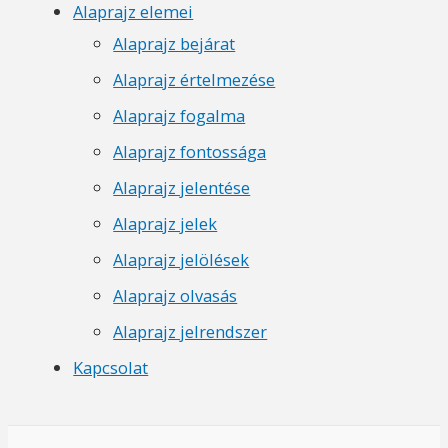
Alaprajz elemei
Alaprajz bejárat
Alaprajz értelmezése
Alaprajz fogalma
Alaprajz fontossága
Alaprajz jelentése
Alaprajz jelek
Alaprajz jelölések
Alaprajz olvasás
Alaprajz jelrendszer
Kapcsolat