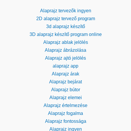
Alaprajz tervezők ingyen
2D alaprajz tervező program
3d alaprajz készítő
3D alaprajz készítő program online
Alaprajz ablak jelölés
Alaprajz ábrázolása
Alaprajz ajtó jelölés
alaprajz app
Alaprajz árak
Alaprajz bejárat
Alaprajz bútor
Alaprajz elemei
Alaprajz értelmezése
Alaprajz fogalma
Alaprajz fontossága
Alaprajz ingyen