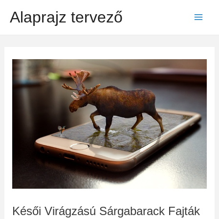
Skip
Alaprajz tervező
to
Mai
content
Men
Késői Virágzású Sárgabarack Fajták