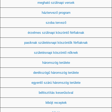
megható szülinapi versek
háztervező program
szoba tervező
érzelmes szülinapi köszöntő férfiaknak
pasiknak születésnapi köszöntők férfiaknak
születésnapi köszöntő nőknek
háromszög területe
derékszögű háromszög területe
egyenlő szárú háromszög területe
béltisztítás keserűsóval
léböjt receptek