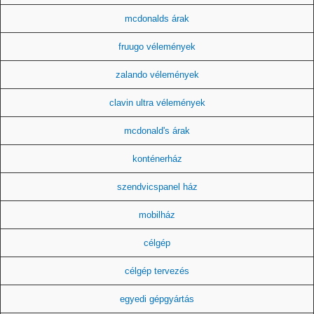
mcdonalds árak
fruugo vélemények
zalando vélemények
clavin ultra vélemények
mcdonald's árak
konténerház
szendvicspanel ház
mobilház
célgép
célgép tervezés
egyedi gépgyártás