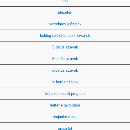
léböjt
idézetek
szerelmes idézetek
boldog születésnapot kívánok
5 betűs szavak
6 betűs szavak
ötbetűs szavak
öt betűs szavak
képszerkesztő program
háttér eltávolítása
árajánlat minta
árajánlat