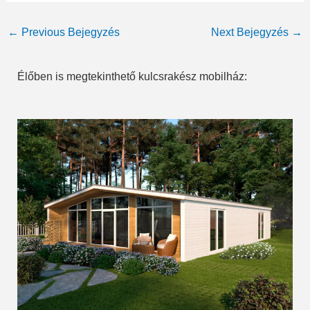
Post
←
Previous Bejegyzés
Next Bejegyzés
→
navigation
Élőben is megtekinthető kulcsrakész mobilház: