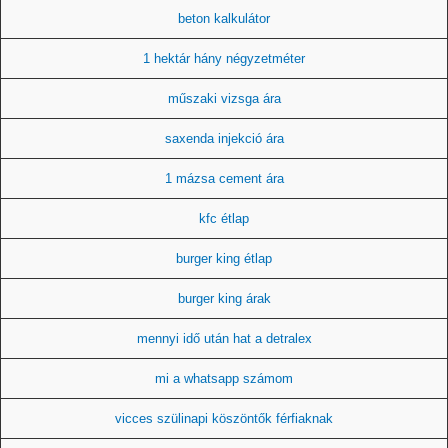
beton kalkulátor
1 hektár hány négyzetméter
műszaki vizsga ára
saxenda injekció ára
1 mázsa cement ára
kfc étlap
burger king étlap
burger king árak
mennyi idő után hat a detralex
mi a whatsapp számom
vicces szülinapi köszöntők férfiaknak