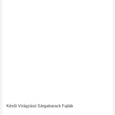
Késői Virágzású Sárgabarack Fajták