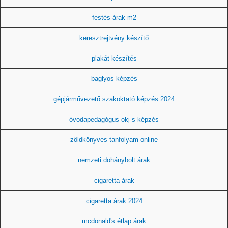
festés árak m2
keresztrejtvény készítő
plakát készítés
baglyos képzés
gépjárművezető szakoktató képzés 2024
óvodapedagógus okj-s képzés
zöldkönyves tanfolyam online
nemzeti dohánybolt árak
cigaretta árak
cigaretta árak 2024
mcdonald's étlap árak