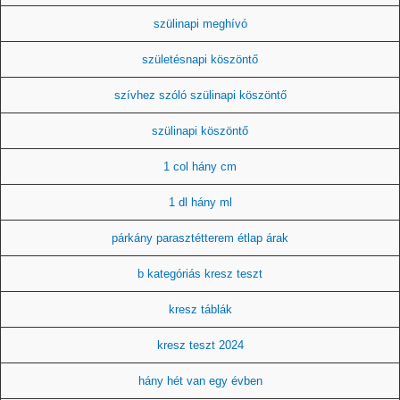
szülinapi meghívó
születésnapi köszöntő
szívhez szóló szülinapi köszöntő
szülinapi köszöntő
1 col hány cm
1 dl hány ml
párkány parasztétterem étlap árak
b kategóriás kresz teszt
kresz táblák
kresz teszt 2024
hány hét van egy évben