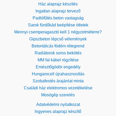
Ház alaprajz készítés
Ingatlan alaprajz tervező
Padlófűtés beton vastagság
Sarok fürdőkád beépítése ötletek
Mennyi csemperagasztó kell 1 négyzetméterre?
Gipszbeton lépcső vélemények
Betontálcás födém rétegrend
Radiátorok soros bekötés
MM fal kábel rögzítése
Emésztőgödör engedély
Hungarocell újrahasznosítás
Szobafestés árajánlat minta
Családi ház elektromos vezetékelése
Mosógép szerelés
Adatvédelmi nyilatkozat
Ingyenes alaprajz készítő