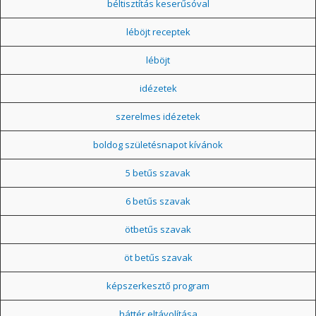
béltisztítás keserűsóval
léböjt receptek
léböjt
idézetek
szerelmes idézetek
boldog születésnapot kívánok
5 betűs szavak
6 betűs szavak
ötbetűs szavak
öt betűs szavak
képszerkesztő program
háttér eltávolítása