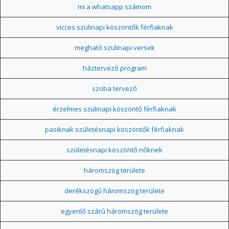
mi a whatsapp számom
vicces szülinapi köszöntők férfiaknak
megható szülinapi versek
háztervező program
szoba tervező
érzelmes szülinapi köszöntő férfiaknak
pasiknak születésnapi köszöntők férfiaknak
születésnapi köszöntő nőknek
háromszög területe
derékszögű háromszög területe
egyenlő szárú háromszög területe