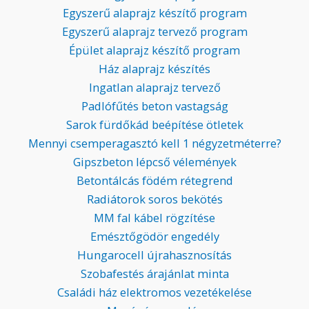
Egyszerű alaprajz készítő program
Egyszerű alaprajz tervező program
Épület alaprajz készítő program
Ház alaprajz készítés
Ingatlan alaprajz tervező
Padlófűtés beton vastagság
Sarok fürdőkád beépítése ötletek
Mennyi csemperagasztó kell 1 négyzetméterre?
Gipszbeton lépcső vélemények
Betontálcás födém rétegrend
Radiátorok soros bekötés
MM fal kábel rögzítése
Emésztőgödör engedély
Hungarocell újrahasznosítás
Szobafestés árajánlat minta
Családi ház elektromos vezetékelése