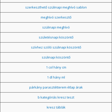
szerkeszthető szülinapi meghívó sablon
meghívó szerkesztő
szülinapi meghívó
születésnapi köszöntő
szívhez szóló szülinapi köszöntő
szülinapi köszöntő
1 col hány cm
1 dl hány ml
párkány parasztétterem étlap árak
b kategóriás kresz teszt
kresz táblák