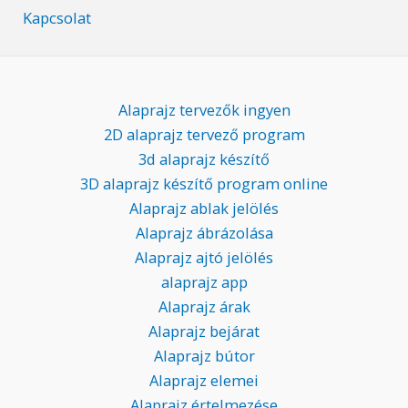
Kapcsolat
Alaprajz tervezők ingyen
2D alaprajz tervező program
3d alaprajz készítő
3D alaprajz készítő program online
Alaprajz ablak jelölés
Alaprajz ábrázolása
Alaprajz ajtó jelölés
alaprajz app
Alaprajz árak
Alaprajz bejárat
Alaprajz bútor
Alaprajz elemei
Alaprajz értelmezése