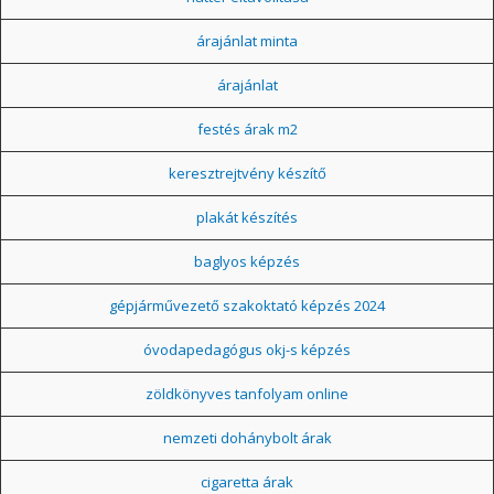
árajánlat minta
árajánlat
festés árak m2
keresztrejtvény készítő
plakát készítés
baglyos képzés
gépjárművezető szakoktató képzés 2024
óvodapedagógus okj-s képzés
zöldkönyves tanfolyam online
nemzeti dohánybolt árak
cigaretta árak