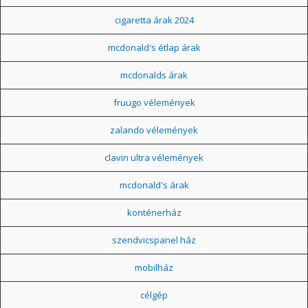
cigaretta árak 2024
mcdonald's étlap árak
mcdonalds árak
fruugo vélemények
zalando vélemények
clavin ultra vélemények
mcdonald's árak
konténerház
szendvicspanel ház
mobilház
célgép