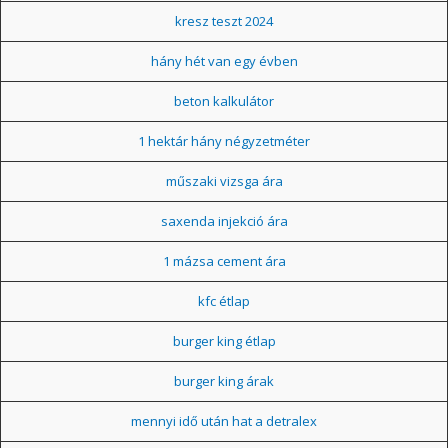
kresz teszt 2024
hány hét van egy évben
beton kalkulátor
1 hektár hány négyzetméter
műszaki vizsga ára
saxenda injekció ára
1 mázsa cement ára
kfc étlap
burger king étlap
burger king árak
mennyi idő után hat a detralex