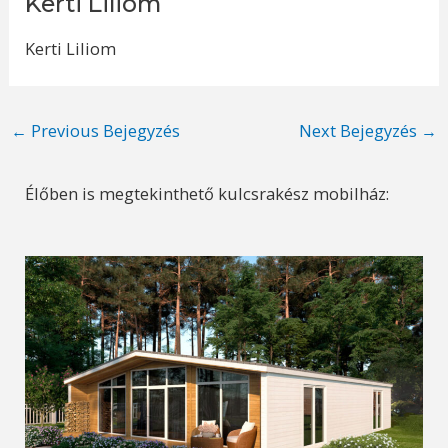
Kerti Liliom
Kerti Liliom
Post
←
Previous Bejegyzés
Next Bejegyzés
→
navigation
Élőben is megtekinthető kulcsrakész mobilház: