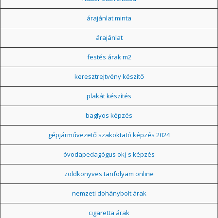
árajánlat minta
árajánlat
festés árak m2
keresztrejtvény készítő
plakát készítés
baglyos képzés
gépjárművezető szakoktató képzés 2024
óvodapedagógus okj-s képzés
zöldkönyves tanfolyam online
nemzeti dohánybolt árak
cigaretta árak