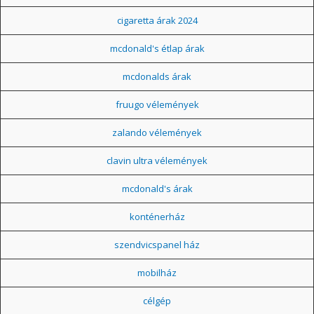
cigaretta árak 2024
mcdonald's étlap árak
mcdonalds árak
fruugo vélemények
zalando vélemények
clavin ultra vélemények
mcdonald's árak
konténerház
szendvicspanel ház
mobilház
célgép