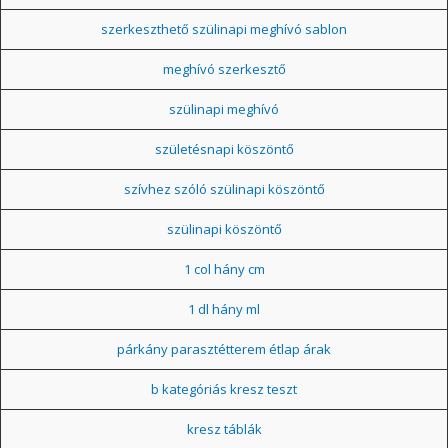
szerkeszthető szülinapi meghívó sablon
meghívó szerkesztő
szülinapi meghívó
születésnapi köszöntő
szívhez szóló szülinapi köszöntő
szülinapi köszöntő
1 col hány cm
1 dl hány ml
párkány parasztétterem étlap árak
b kategóriás kresz teszt
kresz táblák