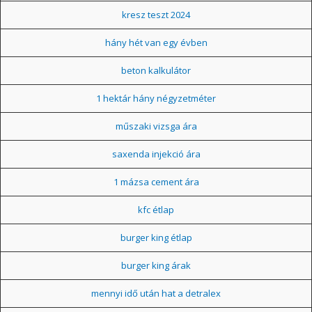
kresz teszt 2024
hány hét van egy évben
beton kalkulátor
1 hektár hány négyzetméter
műszaki vizsga ára
saxenda injekció ára
1 mázsa cement ára
kfc étlap
burger king étlap
burger king árak
mennyi idő után hat a detralex