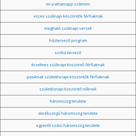
mi a whatsapp számom
vicces szülinapi köszöntők férfiaknak
megható szülinapi versek
háztervező program
szoba tervező
érzelmes szülinapi köszöntő férfiaknak
pasiknak születésnapi köszöntők férfiaknak
születésnapi köszöntő nőknek
háromszög területe
derékszögű háromszög területe
egyenlő szárú háromszög területe