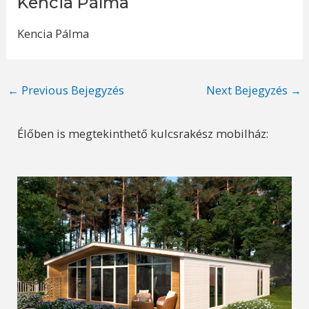
Kencia Pálma
Kencia Pálma
Post
←
Previous Bejegyzés
Next Bejegyzés
→
navigation
Élőben is megtekinthető kulcsrakész mobilház: