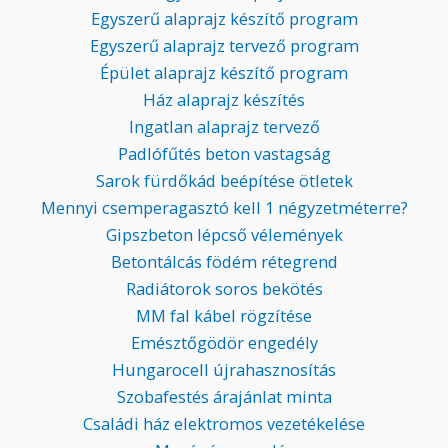
Egyszerű alaprajz készítő program
Egyszerű alaprajz tervező program
Épület alaprajz készítő program
Ház alaprajz készítés
Ingatlan alaprajz tervező
Padlófűtés beton vastagság
Sarok fürdőkád beépítése ötletek
Mennyi csemperagasztó kell 1 négyzetméterre?
Gipszbeton lépcső vélemények
Betontálcás födém rétegrend
Radiátorok soros bekötés
MM fal kábel rögzítése
Emésztőgödör engedély
Hungarocell újrahasznosítás
Szobafestés árajánlat minta
Családi ház elektromos vezetékelése