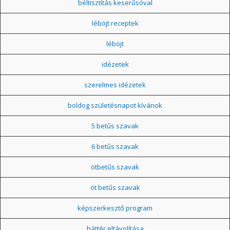
béltisztítás keserűsóval
léböjt receptek
léböjt
idézetek
szerelmes idézetek
boldog születésnapot kívánok
5 betűs szavak
6 betűs szavak
ötbetűs szavak
öt betűs szavak
képszerkesztő program
háttér eltávolítása