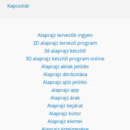
Kapcsolat
Alaprajz tervezők ingyen
2D alaprajz tervező program
3d alaprajz készítő
3D alaprajz készítő program online
Alaprajz ablak jelölés
Alaprajz ábrázolása
Alaprajz ajtó jelölés
alaprajz app
Alaprajz árak
Alaprajz bejárat
Alaprajz bútor
Alaprajz elemei
Alaprajz értelmezése