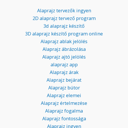
Alaprajz tervezők ingyen
2D alaprajz tervező program
3d alaprajz készítő
3D alaprajz készítő program online
Alaprajz ablak jelölés
Alaprajz ábrázolása
Alaprajz ajtó jelölés
alaprajz app
Alaprajz árak
Alaprajz bejárat
Alaprajz bútor
Alaprajz elemei
Alaprajz értelmezése
Alaprajz fogalma
Alaprajz fontossága
Alaprajz ingyen