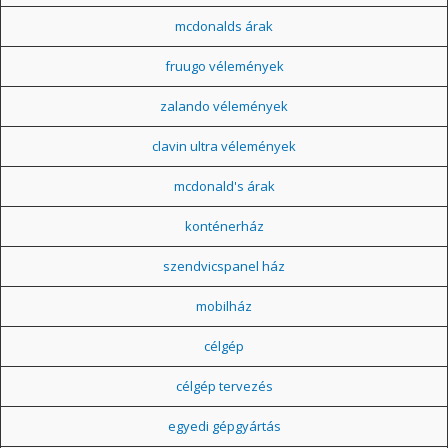
mcdonalds árak
fruugo vélemények
zalando vélemények
clavin ultra vélemények
mcdonald's árak
konténerház
szendvicspanel ház
mobilház
célgép
célgép tervezés
egyedi gépgyártás