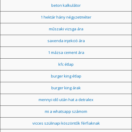
beton kalkulátor
1 hektár hány négyzetméter
műszaki vizsga ára
saxenda injekció ára
1 mázsa cement ára
kfc étlap
burger king étlap
burger king árak
mennyi idő után hat a detralex
mi a whatsapp számom
vicces szülinapi köszöntők férfiaknak