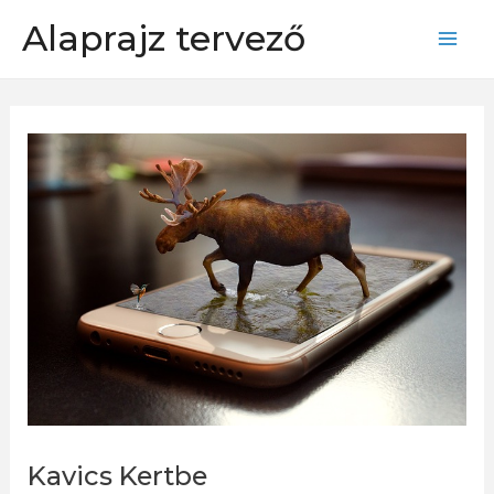
Skip
Alaprajz tervező
to
Mai
content
Men
Kavics Kertbe