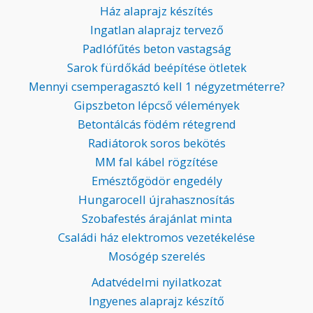
Ház alaprajz készítés
Ingatlan alaprajz tervező
Padlófűtés beton vastagság
Sarok fürdőkád beépítése ötletek
Mennyi csemperagasztó kell 1 négyzetméterre?
Gipszbeton lépcső vélemények
Betontálcás födém rétegrend
Radiátorok soros bekötés
MM fal kábel rögzítése
Emésztőgödör engedély
Hungarocell újrahasznosítás
Szobafestés árajánlat minta
Családi ház elektromos vezetékelése
Mosógép szerelés
Adatvédelmi nyilatkozat
Ingyenes alaprajz készítő