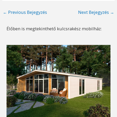
Post
←
Previous Bejegyzés
Next Bejegyzés
→
navigation
Élőben is megtekinthető kulcsrakész mobilház: