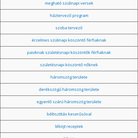
megható szülinapi versek
háztervező program
szoba tervező
érzelmes szülinapi köszöntő férfiaknak
pasiknak születésnapi köszöntők férfiaknak
születésnapi köszöntő nőknek
háromszög területe
derékszögű háromszög területe
egyenlő szárú háromszög területe
béltisztítás keserűsóval
léböjt receptek