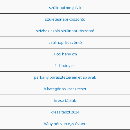
szülinapi meghívó
születésnapi köszöntő
szívhez szóló szülinapi köszöntő
szülinapi köszöntő
1 col hány cm
1 dl hány ml
párkány parasztétterem étlap árak
b kategóriás kresz teszt
kresz táblák
kresz teszt 2024
hány hét van egy évben