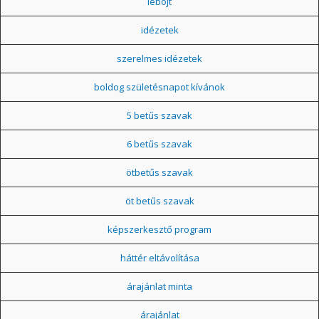
léböjt
idézetek
szerelmes idézetek
boldog születésnapot kívánok
5 betűs szavak
6 betűs szavak
ötbetűs szavak
öt betűs szavak
képszerkesztő program
háttér eltávolítása
árajánlat minta
árajánlat