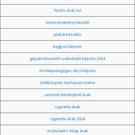
festés árak m2
keresztrejtvény készítő
plakát készítés
baglyos képzés
gépjárművezető szakoktató képzés 2024
óvodapedagógus okj-s képzés
zöldkönyves tanfolyam online
nemzeti dohánybolt árak
cigaretta árak
cigaretta árak 2024
mcdonald's étlap árak