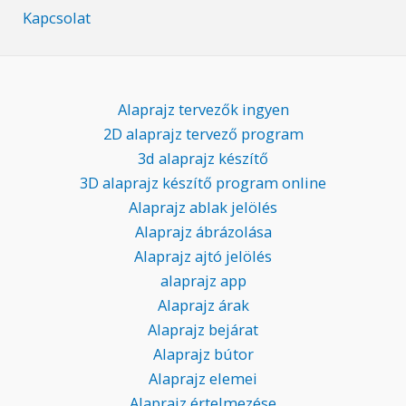
Kapcsolat
Alaprajz tervezők ingyen
2D alaprajz tervező program
3d alaprajz készítő
3D alaprajz készítő program online
Alaprajz ablak jelölés
Alaprajz ábrázolása
Alaprajz ajtó jelölés
alaprajz app
Alaprajz árak
Alaprajz bejárat
Alaprajz bútor
Alaprajz elemei
Alaprajz értelmezése