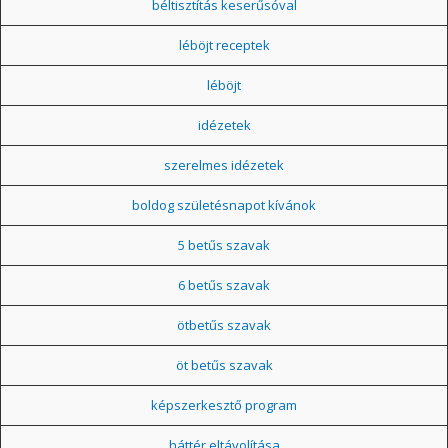
béltisztítás keserűsóval
léböjt receptek
léböjt
idézetek
szerelmes idézetek
boldog születésnapot kívánok
5 betűs szavak
6 betűs szavak
ötbetűs szavak
öt betűs szavak
képszerkesztő program
háttér eltávolítása