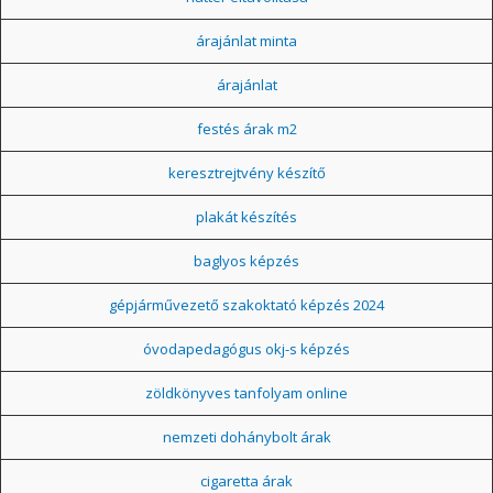
árajánlat minta
árajánlat
festés árak m2
keresztrejtvény készítő
plakát készítés
baglyos képzés
gépjárművezető szakoktató képzés 2024
óvodapedagógus okj-s képzés
zöldkönyves tanfolyam online
nemzeti dohánybolt árak
cigaretta árak