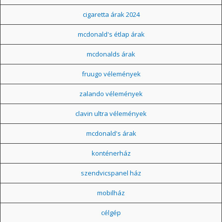
cigaretta árak 2024
mcdonald's étlap árak
mcdonalds árak
fruugo vélemények
zalando vélemények
clavin ultra vélemények
mcdonald's árak
konténerház
szendvicspanel ház
mobilház
célgép