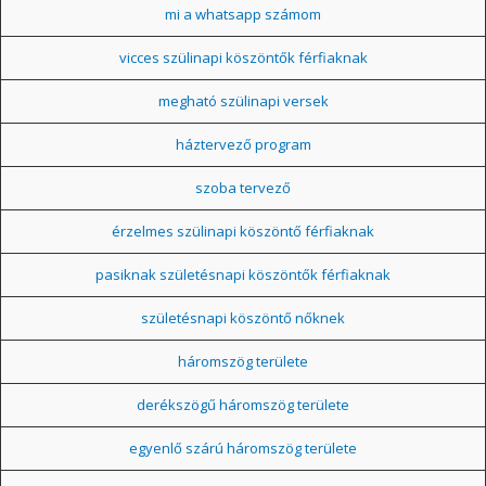
mi a whatsapp számom
vicces szülinapi köszöntők férfiaknak
megható szülinapi versek
háztervező program
szoba tervező
érzelmes szülinapi köszöntő férfiaknak
pasiknak születésnapi köszöntők férfiaknak
születésnapi köszöntő nőknek
háromszög területe
derékszögű háromszög területe
egyenlő szárú háromszög területe