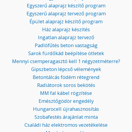
Egyszerű alaprajz készítő program
Egyszerű alaprajz tervező program
Épület alaprajz készítő program
Ház alaprajz készítés
Ingatlan alaprajz tervező
Padlófűtés beton vastagság
Sarok fürdőkád beépítése ötletek
Mennyi csemperagasztó kell 1 négyzetméterre?
Gipszbeton lépcső vélemények
Betontálcás födém rétegrend
Radiátorok soros bekötés
MM fal kábel rögzítése
Emésztőgödör engedély
Hungarocell újrahasznosítás
Szobafestés árajánlat minta
Családi ház elektromos vezetékelése