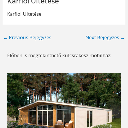
Karfiol Ültetése
Karfiol Ültetése
Post
←
Previous Bejegyzés
Next Bejegyzés
→
navigation
Élőben is megtekinthető kulcsrakész mobilház: