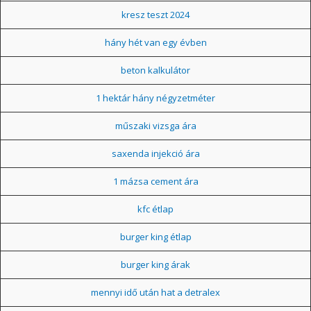
kresz teszt 2024
hány hét van egy évben
beton kalkulátor
1 hektár hány négyzetméter
műszaki vizsga ára
saxenda injekció ára
1 mázsa cement ára
kfc étlap
burger king étlap
burger king árak
mennyi idő után hat a detralex