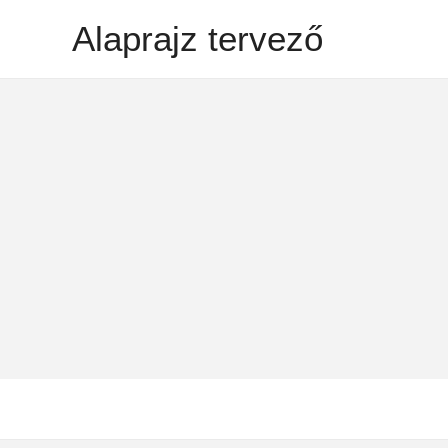
Skip
Alaprajz tervező
to
content