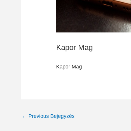
Kapor Mag
Kapor Mag
Post
←
Previous Bejegyzés
navigation