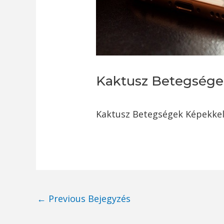
Kaktusz Betegsége
Kaktusz Betegségek Képekke
Post
←
Previous Bejegyzés
navigation