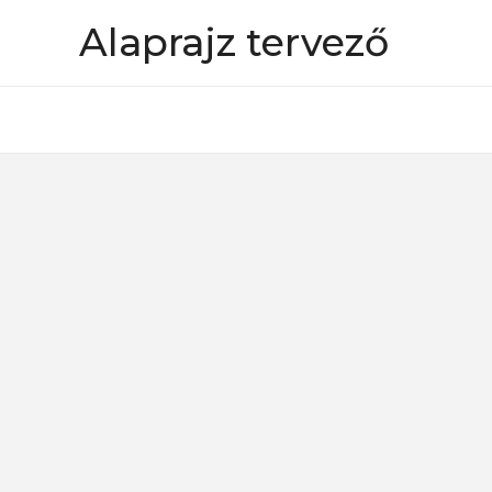
Skip
Alaprajz tervező
to
content