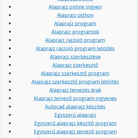
Alaprajz online ingyen
Alaprajz otthon
Alaprajz program
Alaprajz programok
Alaprajz rajzoló program
Alaprajz rajzoló program letöltés
Alaprajz szerkesztése
Alaprajz szerkesztő
Alaprajz szerkesztő program
Alaprajz szerkesztő program letöltés
Alaprajz tervezés árak
Alaprajz tervező program ingyenes
Autocad alaprajz készítés
Egyszerű alaprajz
Egyszerű alaprajz készítő program
Egyszerű alaprajz tervező program