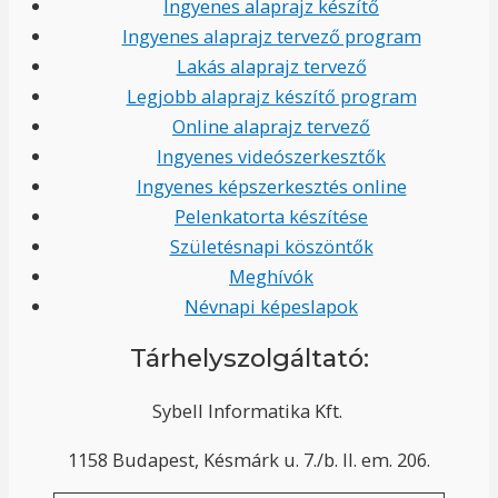
Ingyenes alaprajz készítő
Ingyenes alaprajz tervező program
Lakás alaprajz tervező
Legjobb alaprajz készítő program
Online alaprajz tervező
Ingyenes videószerkesztők
Ingyenes képszerkesztés online
Pelenkatorta készítése
Születésnapi köszöntők
Meghívók
Névnapi képeslapok
Tárhelyszolgáltató:
Sybell Informatika Kft.
1158 Budapest, Késmárk u. 7./b. II. em. 206.