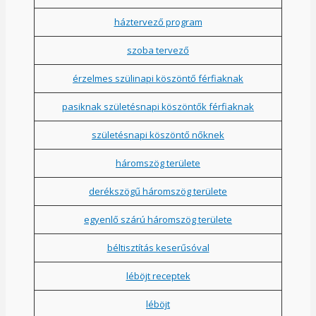
háztervező program
szoba tervező
érzelmes szülinapi köszöntő férfiaknak
pasiknak születésnapi köszöntők férfiaknak
születésnapi köszöntő nőknek
háromszög területe
derékszögű háromszög területe
egyenlő szárú háromszög területe
béltisztítás keserűsóval
léböjt receptek
léböjt