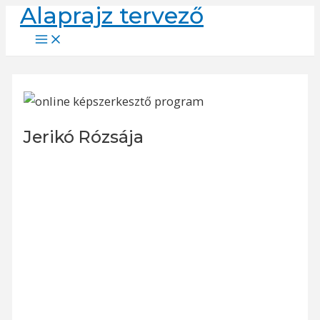
Alaprajz tervező
Skip
to
Main
Menu
content
Jerikó Rózsája