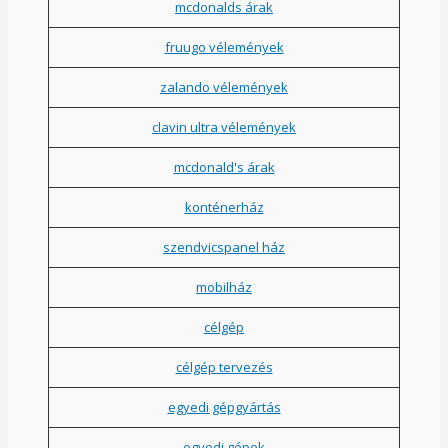
mcdonalds árak
fruugo vélemények
zalando vélemények
clavin ultra vélemények
mcdonald's árak
konténerház
szendvicspanel ház
mobilház
célgép
célgép tervezés
egyedi gépgyártás
egyedi gépek