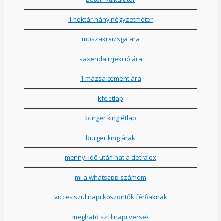
1 hektár hány négyzetméter
műszaki vizsga ára
saxenda injekció ára
1 mázsa cement ára
kfc étlap
burger king étlap
burger king árak
mennyi idő után hat a detralex
mi a whatsapp számom
vicces szülinapi köszöntők férfiaknak
megható szülinapi versek