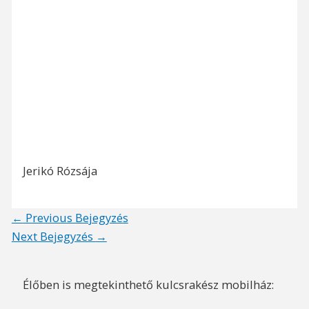
Jerikó Rózsája
Post
←
Previous Bejegyzés
navigation
Next Bejegyzés
→
Élőben is megtekinthető kulcsrakész mobilház: