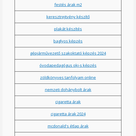
festés árak m2
keresztrejtvény készítő
plakát készítés
baglyos képzés
gépjárművezető szakoktató képzés 2024
óvodapedagógus okj-s képzés
zöldkönyves tanfolyam online
nemzeti dohánybolt árak
cigaretta árak
cigaretta árak 2024
mcdonald's étlap árak