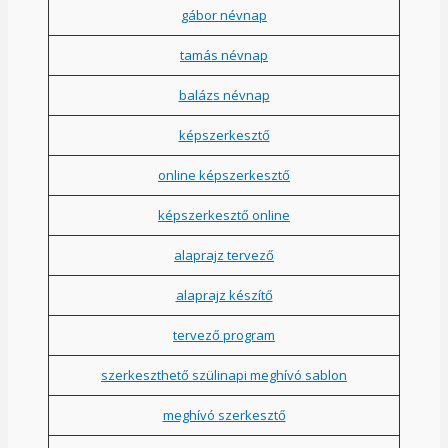
gábor névnap
tamás névnap
balázs névnap
képszerkesztő
online képszerkesztő
képszerkesztő online
alaprajz tervező
alaprajz készítő
tervező program
szerkeszthető szülinapi meghívó sablon
meghívó szerkesztő