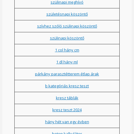
szülinapi meghívó
születésnapi köszöntő
szívhez szóló szülinapi köszöntő
szülinapi köszöntő
1 col hány cm
1 dl hány ml
párkány parasztétterem étlap árak
b kategóriás kresz teszt
kresz táblák
kresz teszt 2024
hány hét van egy évben
beton kalkulátor