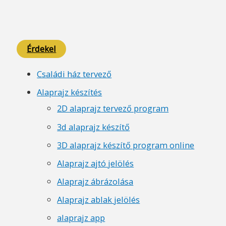
Érdekel
Családi ház tervező
Alaprajz készítés
2D alaprajz tervező program
3d alaprajz készítő
3D alaprajz készítő program online
Alaprajz ajtó jelölés
Alaprajz ábrázolása
Alaprajz ablak jelölés
alaprajz app