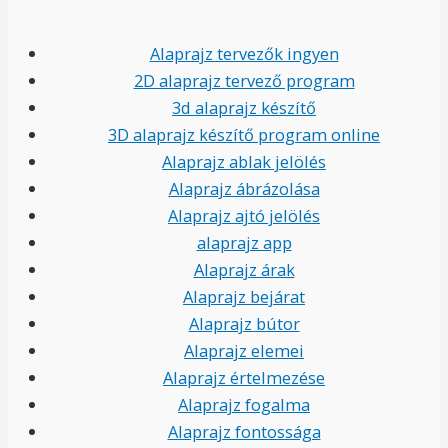
Alaprajz tervezők ingyen
2D alaprajz tervező program
3d alaprajz készítő
3D alaprajz készítő program online
Alaprajz ablak jelölés
Alaprajz ábrázolása
Alaprajz ajtó jelölés
alaprajz app
Alaprajz árak
Alaprajz bejárat
Alaprajz bútor
Alaprajz elemei
Alaprajz értelmezése
Alaprajz fogalma
Alaprajz fontossága