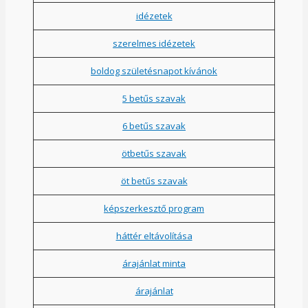
idézetek
szerelmes idézetek
boldog születésnapot kívánok
5 betűs szavak
6 betűs szavak
ötbetűs szavak
öt betűs szavak
képszerkesztő program
háttér eltávolítása
árajánlat minta
árajánlat