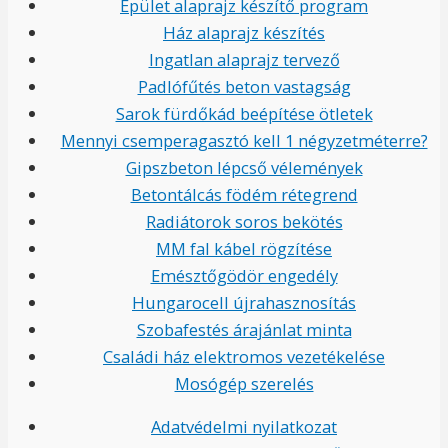
Épület alaprajz készítő program
Ház alaprajz készítés
Ingatlan alaprajz tervező
Padlófűtés beton vastagság
Sarok fürdőkád beépítése ötletek
Mennyi csemperagasztó kell 1 négyzetméterre?
Gipszbeton lépcső vélemények
Betontálcás födém rétegrend
Radiátorok soros bekötés
MM fal kábel rögzítése
Emésztőgödör engedély
Hungarocell újrahasznosítás
Szobafestés árajánlat minta
Családi ház elektromos vezetékelése
Mosógép szerelés
Adatvédelmi nyilatkozat