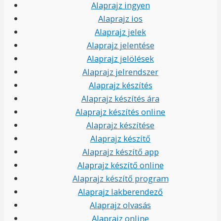
Alaprajz ingyen
Alaprajz ios
Alaprajz jelek
Alaprajz jelentése
Alaprajz jelölések
Alaprajz jelrendszer
Alaprajz készítés
Alaprajz készítés ára
Alaprajz készítés online
Alaprajz készítése
Alaprajz készítő
Alaprajz készítő app
Alaprajz készítő online
Alaprajz készítő program
Alaprajz lakberendező
Alaprajz olvasás
Alaprajz online