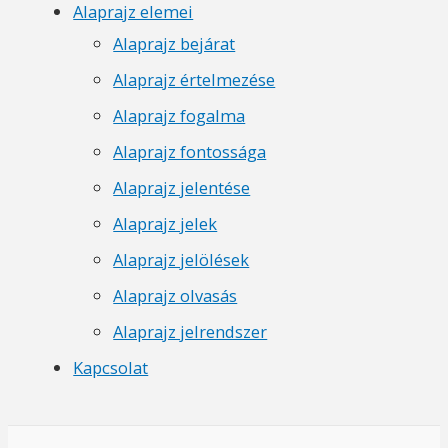
Alaprajz elemei
Alaprajz bejárat
Alaprajz értelmezése
Alaprajz fogalma
Alaprajz fontossága
Alaprajz jelentése
Alaprajz jelek
Alaprajz jelölések
Alaprajz olvasás
Alaprajz jelrendszer
Kapcsolat