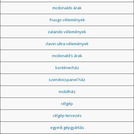
mcdonalds árak
fruugo vélemények
zalando vélemények
clavin ultra vélemények
mcdonald's árak
konténerház
szendvicspanel ház
mobilház
célgép
célgép tervezés
egyedi gépgyártás