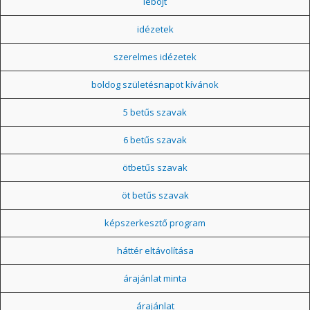
léböjt
idézetek
szerelmes idézetek
boldog születésnapot kívánok
5 betűs szavak
6 betűs szavak
ötbetűs szavak
öt betűs szavak
képszerkesztő program
háttér eltávolítása
árajánlat minta
árajánlat