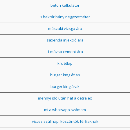
beton kalkulátor
1 hektár hány négyzetméter
műszaki vizsga ára
saxenda injekció ára
1 mázsa cement ára
kfc étlap
burger king étlap
burger king árak
mennyi idő után hat a detralex
mi a whatsapp számom
vicces szülinapi köszöntők férfiaknak