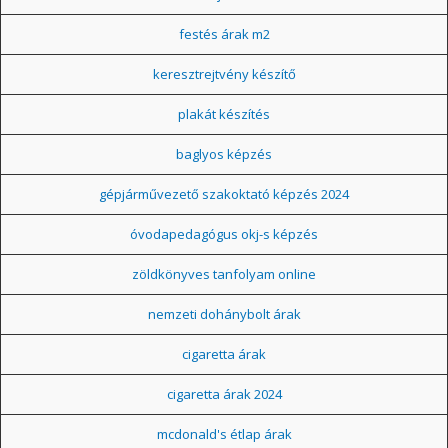
festés árak m2
keresztrejtvény készítő
plakát készítés
baglyos képzés
gépjárművezető szakoktató képzés 2024
óvodapedagógus okj-s képzés
zöldkönyves tanfolyam online
nemzeti dohánybolt árak
cigaretta árak
cigaretta árak 2024
mcdonald's étlap árak