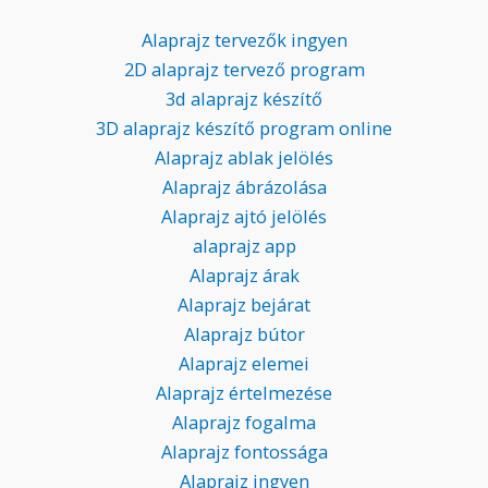
Alaprajz tervezők ingyen
2D alaprajz tervező program
3d alaprajz készítő
3D alaprajz készítő program online
Alaprajz ablak jelölés
Alaprajz ábrázolása
Alaprajz ajtó jelölés
alaprajz app
Alaprajz árak
Alaprajz bejárat
Alaprajz bútor
Alaprajz elemei
Alaprajz értelmezése
Alaprajz fogalma
Alaprajz fontossága
Alaprajz ingyen