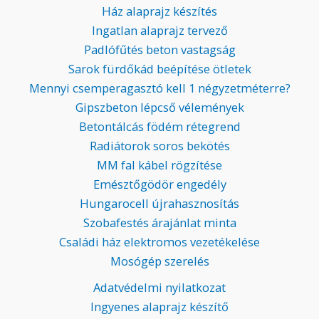
Ház alaprajz készítés
Ingatlan alaprajz tervező
Padlófűtés beton vastagság
Sarok fürdőkád beépítése ötletek
Mennyi csemperagasztó kell 1 négyzetméterre?
Gipszbeton lépcső vélemények
Betontálcás födém rétegrend
Radiátorok soros bekötés
MM fal kábel rögzítése
Emésztőgödör engedély
Hungarocell újrahasznosítás
Szobafestés árajánlat minta
Családi ház elektromos vezetékelése
Mosógép szerelés
Adatvédelmi nyilatkozat
Ingyenes alaprajz készítő