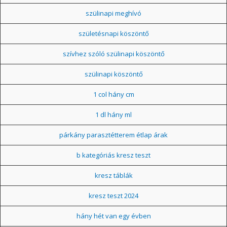
szülinapi meghívó
születésnapi köszöntő
szívhez szóló szülinapi köszöntő
szülinapi köszöntő
1 col hány cm
1 dl hány ml
párkány parasztétterem étlap árak
b kategóriás kresz teszt
kresz táblák
kresz teszt 2024
hány hét van egy évben