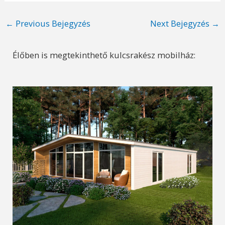
Post
←
Previous Bejegyzés
Next Bejegyzés
→
navigation
Élőben is megtekinthető kulcsrakész mobilház: