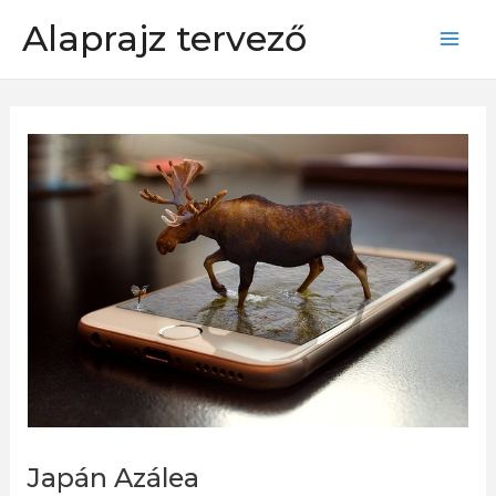
Skip
Alaprajz tervező
to
Mai
content
Men
Japán Azálea