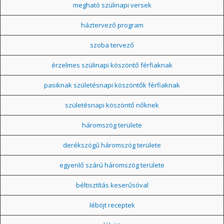
megható szülinapi versek
háztervező program
szoba tervező
érzelmes szülinapi köszöntő férfiaknak
pasiknak születésnapi köszöntők férfiaknak
születésnapi köszöntő nőknek
háromszög területe
derékszögű háromszög területe
egyenlő szárú háromszög területe
béltisztítás keserűsóval
léböjt receptek