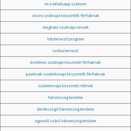
mi a whatsapp számom
vicces szülinapi köszöntők férfiaknak
megható szülinapi versek
háztervező program
szoba tervező
érzelmes szülinapi köszöntő férfiaknak
pasiknak születésnapi köszöntők férfiaknak
születésnapi köszöntő nőknek
háromszög területe
derékszögű háromszög területe
egyenlő szárú háromszög területe