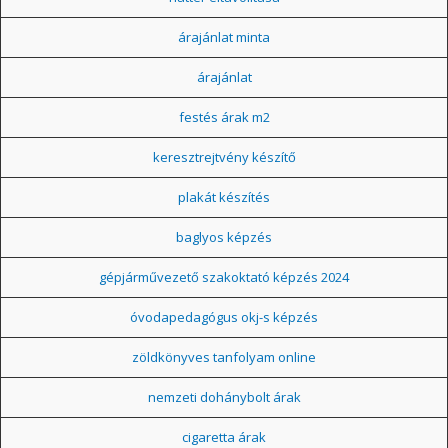
árajánlat minta
árajánlat
festés árak m2
keresztrejtvény készítő
plakát készítés
baglyos képzés
gépjárművezető szakoktató képzés 2024
óvodapedagógus okj-s képzés
zöldkönyves tanfolyam online
nemzeti dohánybolt árak
cigaretta árak