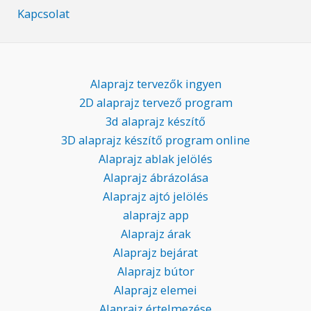
Kapcsolat
Alaprajz tervezők ingyen
2D alaprajz tervező program
3d alaprajz készítő
3D alaprajz készítő program online
Alaprajz ablak jelölés
Alaprajz ábrázolása
Alaprajz ajtó jelölés
alaprajz app
Alaprajz árak
Alaprajz bejárat
Alaprajz bútor
Alaprajz elemei
Alaprajz értelmezése