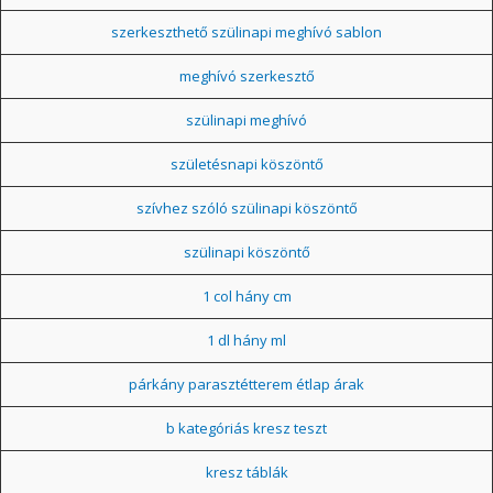
szerkeszthető szülinapi meghívó sablon
meghívó szerkesztő
szülinapi meghívó
születésnapi köszöntő
szívhez szóló szülinapi köszöntő
szülinapi köszöntő
1 col hány cm
1 dl hány ml
párkány parasztétterem étlap árak
b kategóriás kresz teszt
kresz táblák