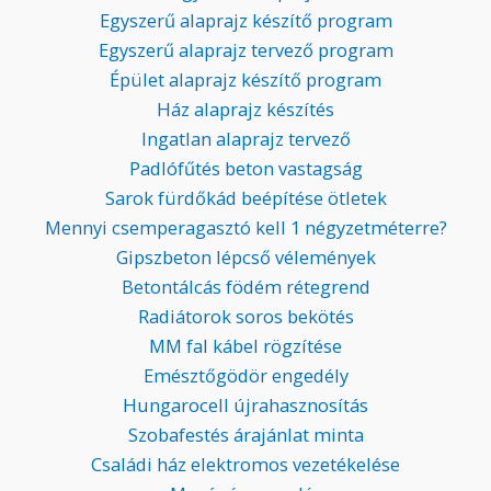
Egyszerű alaprajz készítő program
Egyszerű alaprajz tervező program
Épület alaprajz készítő program
Ház alaprajz készítés
Ingatlan alaprajz tervező
Padlófűtés beton vastagság
Sarok fürdőkád beépítése ötletek
Mennyi csemperagasztó kell 1 négyzetméterre?
Gipszbeton lépcső vélemények
Betontálcás födém rétegrend
Radiátorok soros bekötés
MM fal kábel rögzítése
Emésztőgödör engedély
Hungarocell újrahasznosítás
Szobafestés árajánlat minta
Családi ház elektromos vezetékelése