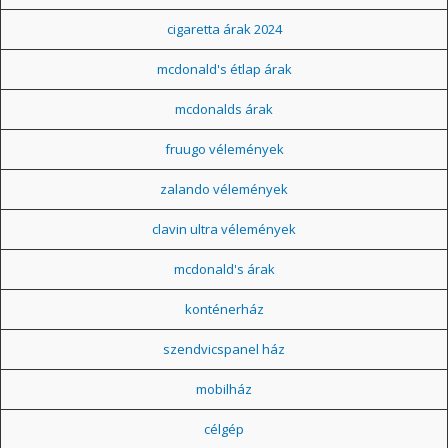
cigaretta árak 2024
mcdonald's étlap árak
mcdonalds árak
fruugo vélemények
zalando vélemények
clavin ultra vélemények
mcdonald's árak
konténerház
szendvicspanel ház
mobilház
célgép