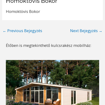
Homoktövis Bokor
Homoktövis Bokor
Post
←
Previous Bejegyzés
Next Bejegyzés
→
navigation
Élőben is megtekinthető kulcsrakész mobilház: