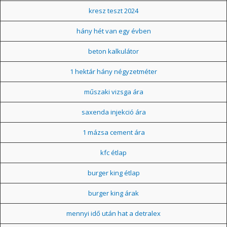
kresz teszt 2024
hány hét van egy évben
beton kalkulátor
1 hektár hány négyzetméter
műszaki vizsga ára
saxenda injekció ára
1 mázsa cement ára
kfc étlap
burger king étlap
burger king árak
mennyi idő után hat a detralex