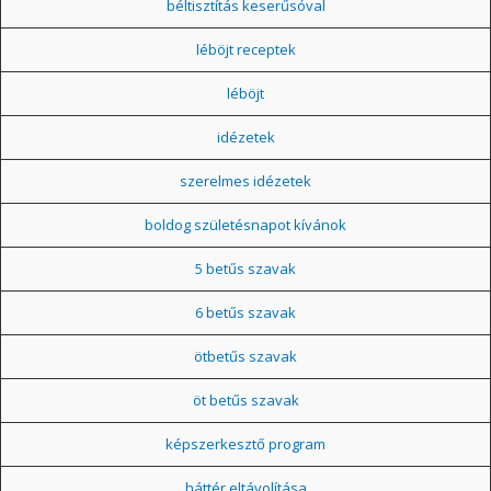
béltisztítás keserűsóval
léböjt receptek
léböjt
idézetek
szerelmes idézetek
boldog születésnapot kívánok
5 betűs szavak
6 betűs szavak
ötbetűs szavak
öt betűs szavak
képszerkesztő program
háttér eltávolítása