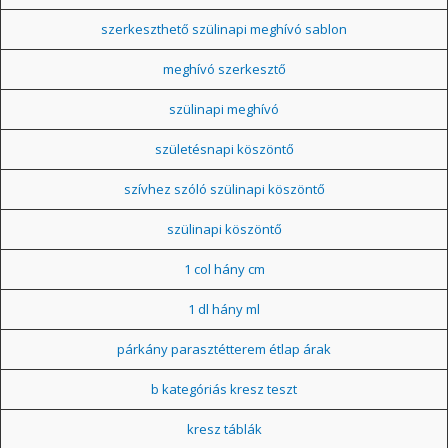
szerkeszthető szülinapi meghívó sablon
meghívó szerkesztő
szülinapi meghívó
születésnapi köszöntő
szívhez szóló szülinapi köszöntő
szülinapi köszöntő
1 col hány cm
1 dl hány ml
párkány parasztétterem étlap árak
b kategóriás kresz teszt
kresz táblák