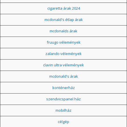
cigaretta árak 2024
mcdonald's étlap árak
mcdonalds árak
fruugo vélemények
zalando vélemények
clavin ultra vélemények
mcdonald's árak
konténerház
szendvicspanel ház
mobilház
célgép