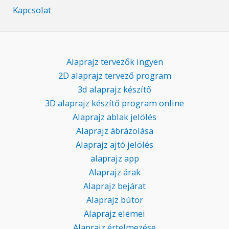
Kapcsolat
Alaprajz tervezők ingyen
2D alaprajz tervező program
3d alaprajz készítő
3D alaprajz készítő program online
Alaprajz ablak jelölés
Alaprajz ábrázolása
Alaprajz ajtó jelölés
alaprajz app
Alaprajz árak
Alaprajz bejárat
Alaprajz bútor
Alaprajz elemei
Alaprajz értelmezése