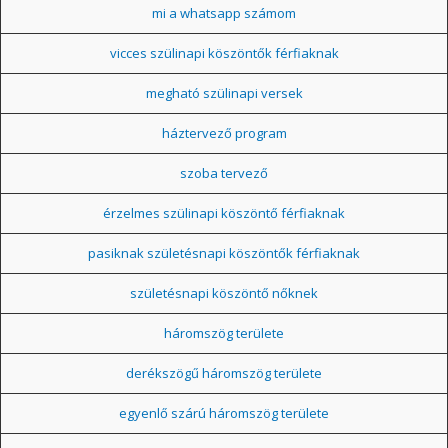
mi a whatsapp számom
vicces szülinapi köszöntők férfiaknak
megható szülinapi versek
háztervező program
szoba tervező
érzelmes szülinapi köszöntő férfiaknak
pasiknak születésnapi köszöntők férfiaknak
születésnapi köszöntő nőknek
háromszög területe
derékszögű háromszög területe
egyenlő szárú háromszög területe