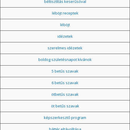
béltisztítás keserűsóval
léböjt receptek
léböjt
idézetek
szerelmes idézetek
boldog születésnapot kívánok
5 betűs szavak
6 betűs szavak
ötbetűs szavak
öt betűs szavak
képszerkesztő program
háttér eltávolítása