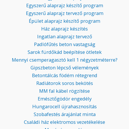
Egyszerű alaprajz készítő program
Egyszerű alaprajz tervező program
Épület alaprajz készítő program
Ház alaprajz készítés
Ingatlan alaprajz tervező
Padlófűtés beton vastagság
Sarok fürdőkád beépítése ötletek
Mennyi csemperagasztó kell 1 négyzetméterre?
Gipszbeton lépcső vélemények
Betontálcás födém rétegrend
Radiátorok soros bekötés
MM fal kábel rögzítése
Emésztőgödör engedély
Hungarocell újrahasznosítás
Szobafestés árajánlat minta
Családi ház elektromos vezetékelése