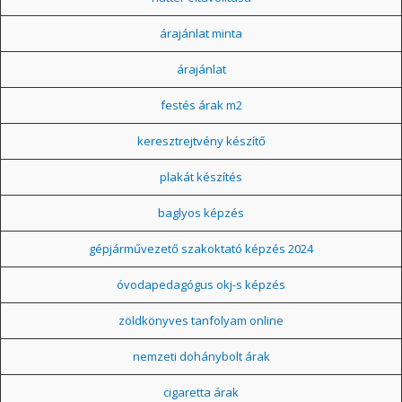
árajánlat minta
árajánlat
festés árak m2
keresztrejtvény készítő
plakát készítés
baglyos képzés
gépjárművezető szakoktató képzés 2024
óvodapedagógus okj-s képzés
zöldkönyves tanfolyam online
nemzeti dohánybolt árak
cigaretta árak