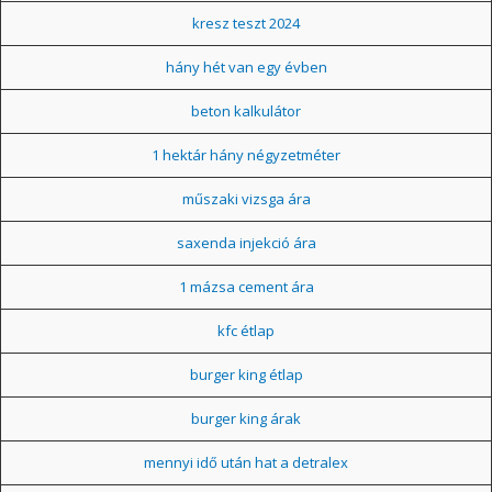
kresz teszt 2024
hány hét van egy évben
beton kalkulátor
1 hektár hány négyzetméter
műszaki vizsga ára
saxenda injekció ára
1 mázsa cement ára
kfc étlap
burger king étlap
burger king árak
mennyi idő után hat a detralex