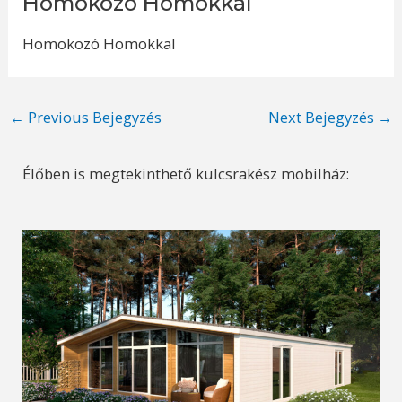
Homokozó Homokkal
Homokozó Homokkal
Post
←
Previous Bejegyzés
Next Bejegyzés
→
navigation
Élőben is megtekinthető kulcsrakész mobilház: