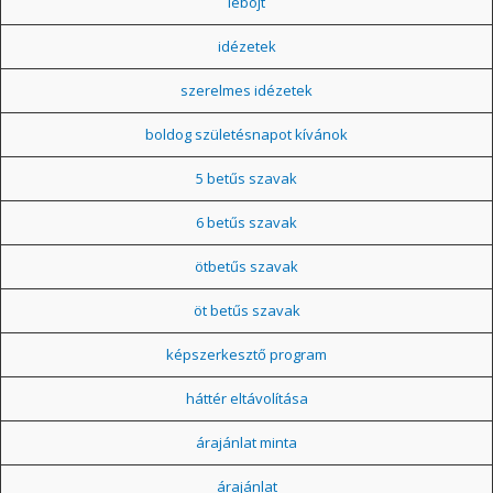
léböjt
idézetek
szerelmes idézetek
boldog születésnapot kívánok
5 betűs szavak
6 betűs szavak
ötbetűs szavak
öt betűs szavak
képszerkesztő program
háttér eltávolítása
árajánlat minta
árajánlat