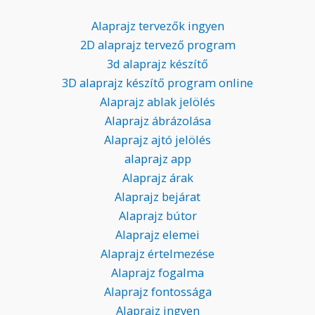
Alaprajz tervezők ingyen
2D alaprajz tervező program
3d alaprajz készítő
3D alaprajz készítő program online
Alaprajz ablak jelölés
Alaprajz ábrázolása
Alaprajz ajtó jelölés
alaprajz app
Alaprajz árak
Alaprajz bejárat
Alaprajz bútor
Alaprajz elemei
Alaprajz értelmezése
Alaprajz fogalma
Alaprajz fontossága
Alaprajz ingyen