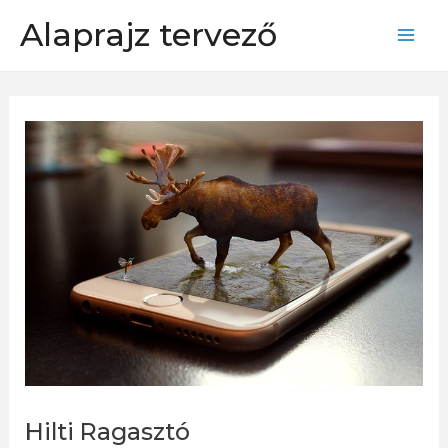
Skip
Alaprajz tervező
to
Mai
content
Men
Hilti Ragasztó