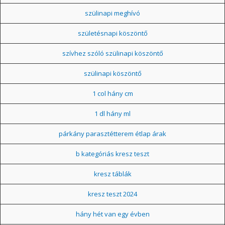
szülinapi meghívó
születésnapi köszöntő
szívhez szóló szülinapi köszöntő
szülinapi köszöntő
1 col hány cm
1 dl hány ml
párkány parasztétterem étlap árak
b kategóriás kresz teszt
kresz táblák
kresz teszt 2024
hány hét van egy évben