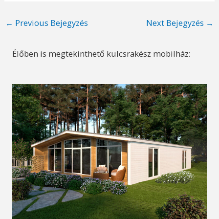
Post
←
Previous Bejegyzés
Next Bejegyzés
→
navigation
Élőben is megtekinthető kulcsrakész mobilház: