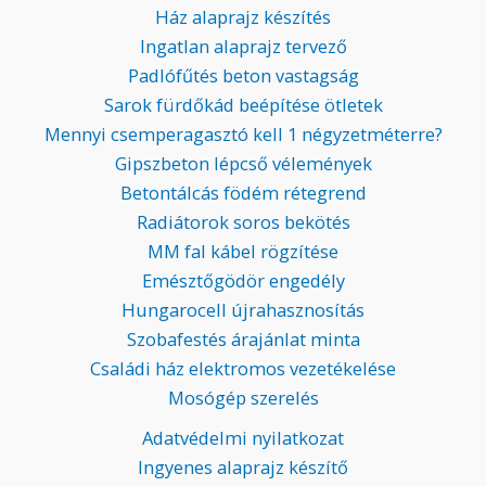
Ház alaprajz készítés
Ingatlan alaprajz tervező
Padlófűtés beton vastagság
Sarok fürdőkád beépítése ötletek
Mennyi csemperagasztó kell 1 négyzetméterre?
Gipszbeton lépcső vélemények
Betontálcás födém rétegrend
Radiátorok soros bekötés
MM fal kábel rögzítése
Emésztőgödör engedély
Hungarocell újrahasznosítás
Szobafestés árajánlat minta
Családi ház elektromos vezetékelése
Mosógép szerelés
Adatvédelmi nyilatkozat
Ingyenes alaprajz készítő