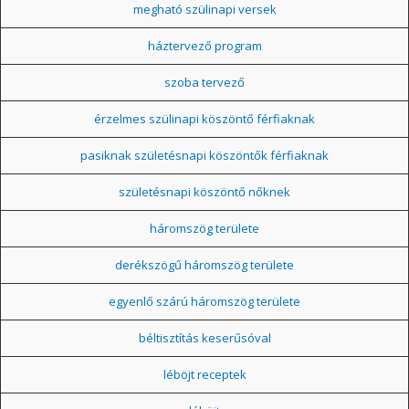
megható szülinapi versek
háztervező program
szoba tervező
érzelmes szülinapi köszöntő férfiaknak
pasiknak születésnapi köszöntők férfiaknak
születésnapi köszöntő nőknek
háromszög területe
derékszögű háromszög területe
egyenlő szárú háromszög területe
béltisztítás keserűsóval
léböjt receptek