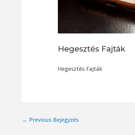
Hegesztés Fajták
Hegesztés Fajták
Post
←
Previous Bejegyzés
navigation