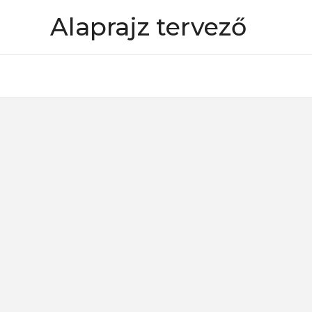
Skip
Alaprajz tervező
to
content