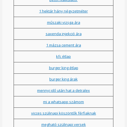
1 hektár hány négyzetméter
műszaki vizsga ára
saxenda injekció ára
1 mázsa cement ára
kfc étlap
burger king étlap
burger king árak
mennyi idő után hat a detralex
mi a whatsapp számom
vicces szülinapi köszöntők férfiaknak
megható szülinapi versek