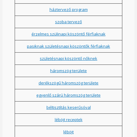
háztervező program
szoba tervező
érzelmes szülinapi köszöntő férfiaknak
pasiknak születésnapi köszöntők férfiaknak
születésnapi köszöntő nőknek
háromszög területe
derékszögű háromszög területe
egyenlő szárú háromszög területe
béltisztítás keserűsóval
léböjt receptek
léböjt