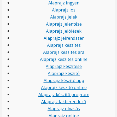
Alaprajz ingyen
Alaprajz ios
Alaprajz jelek
Alaprajz jelentése
Alaprajz jelölések
Alaprajz jelrendszer
Alaprajz készítés
Alaprajz készítés ára
Alaprajz készítés online
Alaprajz készítése
Alaprajz készítő
Alaprajz készítő app
Alaprajz készítő online
Alaprajz készítő program
Alaprajz lakberendező
Alaprajz olvasás
Alaprajz online