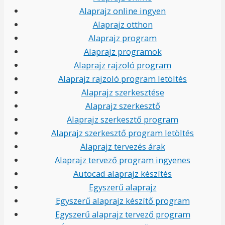
Alaprajz online ingyen
Alaprajz otthon
Alaprajz program
Alaprajz programok
Alaprajz rajzoló program
Alaprajz rajzoló program letöltés
Alaprajz szerkesztése
Alaprajz szerkesztő
Alaprajz szerkesztő program
Alaprajz szerkesztő program letöltés
Alaprajz tervezés árak
Alaprajz tervező program ingyenes
Autocad alaprajz készítés
Egyszerű alaprajz
Egyszerű alaprajz készítő program
Egyszerű alaprajz tervező program