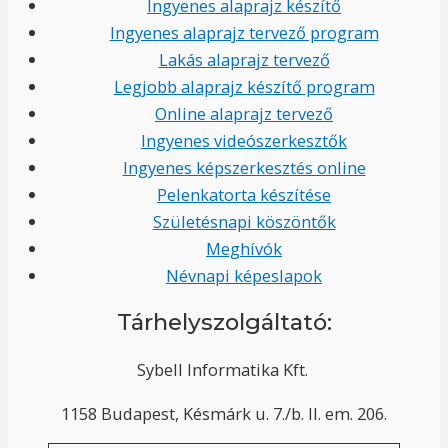
Ingyenes alaprajz készítő
Ingyenes alaprajz tervező program
Lakás alaprajz tervező
Legjobb alaprajz készítő program
Online alaprajz tervező
Ingyenes videószerkesztők
Ingyenes képszerkesztés online
Pelenkatorta készítése
Születésnapi köszöntők
Meghívók
Névnapi képeslapok
Tárhelyszolgáltató:
Sybell Informatika Kft.
1158 Budapest, Késmárk u. 7./b. II. em. 206.