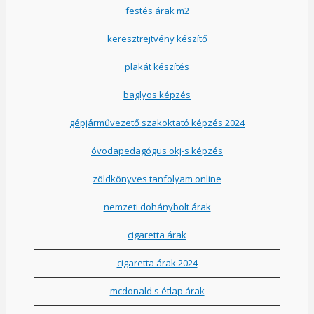
festés árak m2
keresztrejtvény készítő
plakát készítés
baglyos képzés
gépjárművezető szakoktató képzés 2024
óvodapedagógus okj-s képzés
zöldkönyves tanfolyam online
nemzeti dohánybolt árak
cigaretta árak
cigaretta árak 2024
mcdonald's étlap árak