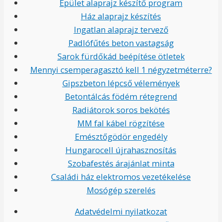
Épület alaprajz készítő program
Ház alaprajz készítés
Ingatlan alaprajz tervező
Padlófűtés beton vastagság
Sarok fürdőkád beépítése ötletek
Mennyi csemperagasztó kell 1 négyzetméterre?
Gipszbeton lépcső vélemények
Betontálcás födém rétegrend
Radiátorok soros bekötés
MM fal kábel rögzítése
Emésztőgödör engedély
Hungarocell újrahasznosítás
Szobafestés árajánlat minta
Családi ház elektromos vezetékelése
Mosógép szerelés
Adatvédelmi nyilatkozat