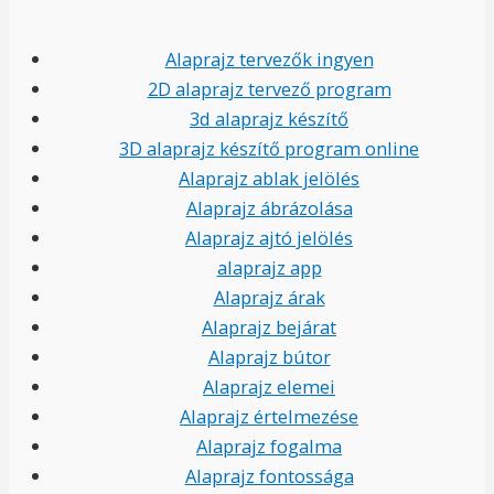
Alaprajz tervezők ingyen
2D alaprajz tervező program
3d alaprajz készítő
3D alaprajz készítő program online
Alaprajz ablak jelölés
Alaprajz ábrázolása
Alaprajz ajtó jelölés
alaprajz app
Alaprajz árak
Alaprajz bejárat
Alaprajz bútor
Alaprajz elemei
Alaprajz értelmezése
Alaprajz fogalma
Alaprajz fontossága