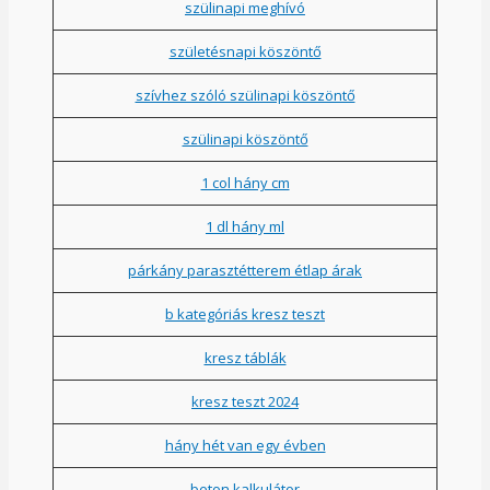
szülinapi meghívó
születésnapi köszöntő
szívhez szóló szülinapi köszöntő
szülinapi köszöntő
1 col hány cm
1 dl hány ml
párkány parasztétterem étlap árak
b kategóriás kresz teszt
kresz táblák
kresz teszt 2024
hány hét van egy évben
beton kalkulátor