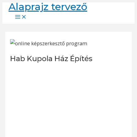
Alaprajz tervező
Skip
to
Main
Menu
content
Hab Kupola Ház Építés