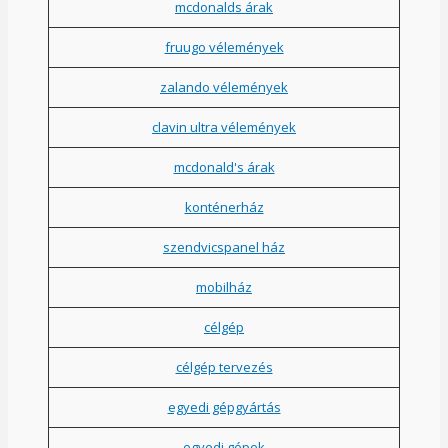
mcdonalds árak
fruugo vélemények
zalando vélemények
clavin ultra vélemények
mcdonald's árak
konténerház
szendvicspanel ház
mobilház
célgép
célgép tervezés
egyedi gépgyártás
egyedi gépek