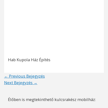
Hab Kupola Ház Építés
Post
←
Previous Bejegyzés
navigation
Next Bejegyzés
→
Élőben is megtekinthető kulcsrakész mobilház: