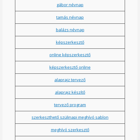
gábor névnap
tamás névnap
balázs névnap
képszerkesztő
online képszerkesztő
képszerkesztő online
alaprajz tervező
alaprajz készítő
tervező program
szerkeszthető szülinapi meghívó sablon
meghívó szerkesztő