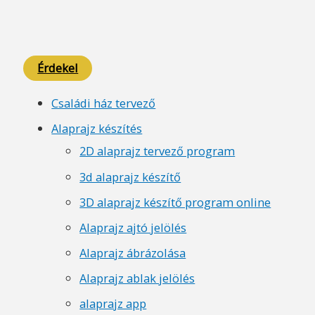
Érdekel
Családi ház tervező
Alaprajz készítés
2D alaprajz tervező program
3d alaprajz készítő
3D alaprajz készítő program online
Alaprajz ajtó jelölés
Alaprajz ábrázolása
Alaprajz ablak jelölés
alaprajz app