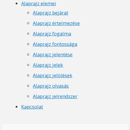
Alaprajz elemei
Alaprajz bejárat
Alaprajz értelmezése
Alaprajz fogalma
Alaprajz fontossága
Alaprajz jelentése
Alaprajz jelek
Alaprajz jelölések
Alaprajz olvasás
Alaprajz jelrendszer
Kapcsolat