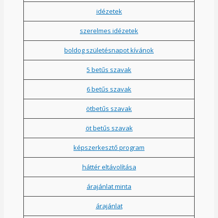
idézetek
szerelmes idézetek
boldog születésnapot kívánok
5 betűs szavak
6 betűs szavak
ötbetűs szavak
öt betűs szavak
képszerkesztő program
háttér eltávolítása
árajánlat minta
árajánlat