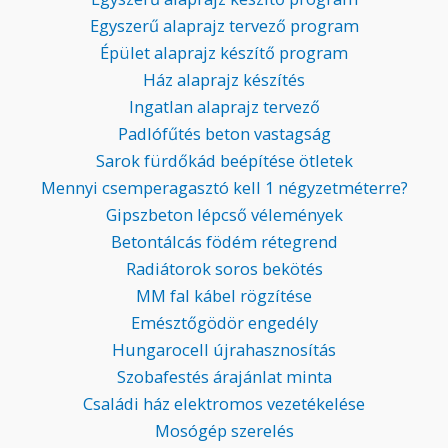
Egyszerű alaprajz tervező program
Épület alaprajz készítő program
Ház alaprajz készítés
Ingatlan alaprajz tervező
Padlófűtés beton vastagság
Sarok fürdőkád beépítése ötletek
Mennyi csemperagasztó kell 1 négyzetméterre?
Gipszbeton lépcső vélemények
Betontálcás födém rétegrend
Radiátorok soros bekötés
MM fal kábel rögzítése
Emésztőgödör engedély
Hungarocell újrahasznosítás
Szobafestés árajánlat minta
Családi ház elektromos vezetékelése
Mosógép szerelés