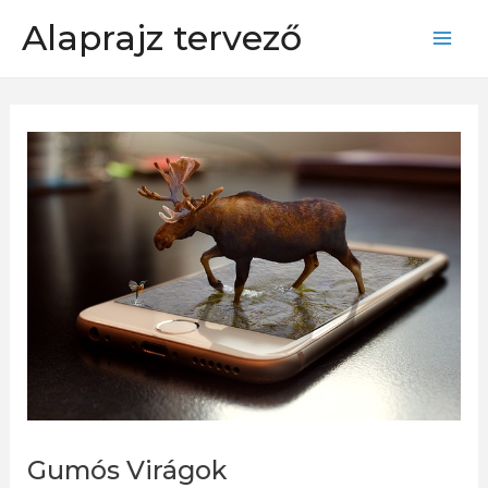
Skip
Alaprajz tervező
to
Mai
content
Men
Gumós Virágok