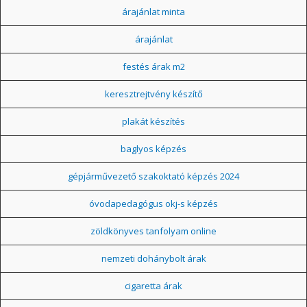
árajánlat minta
árajánlat
festés árak m2
keresztrejtvény készítő
plakát készítés
baglyos képzés
gépjárművezető szakoktató képzés 2024
óvodapedagógus okj-s képzés
zöldkönyves tanfolyam online
nemzeti dohánybolt árak
cigaretta árak