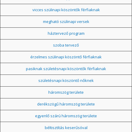
vicces szülinapi köszöntők férfiaknak
megható szülinapi versek
háztervező program
szoba tervező
érzelmes szülinapi köszöntő férfiaknak
pasiknak születésnapi köszöntők férfiaknak
születésnapi köszöntő nőknek
háromszög területe
derékszögű háromszög területe
egyenlő szárú háromszög területe
béltisztítás keserűsóval