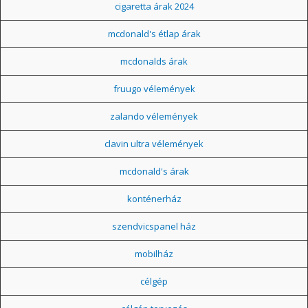
cigaretta árak 2024
mcdonald's étlap árak
mcdonalds árak
fruugo vélemények
zalando vélemények
clavin ultra vélemények
mcdonald's árak
konténerház
szendvicspanel ház
mobilház
célgép