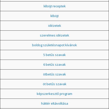
léböjt receptek
léböjt
idézetek
szerelmes idézetek
boldog születésnapot kívánok
5 betűs szavak
6 betűs szavak
ötbetűs szavak
öt betűs szavak
képszerkesztő program
háttér eltávolítása