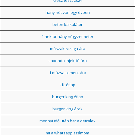
kresz teszt 2024
hány hét van egy évben
beton kalkulátor
1 hektár hány négyzetméter
műszaki vizsga ára
saxenda injekció ára
1 mázsa cement ára
kfc étlap
burger king étlap
burger king árak
mennyi idő után hat a detralex
mi a whatsapp számom