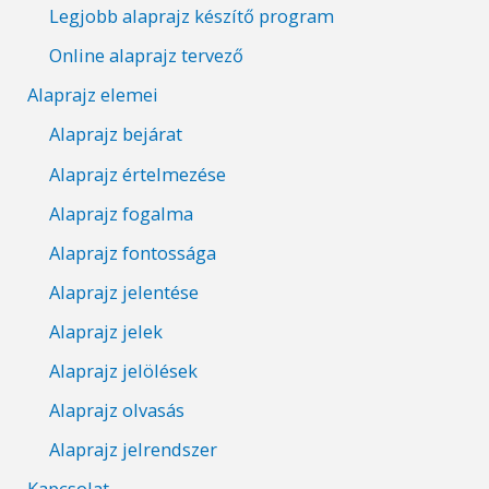
Legjobb alaprajz készítő program
Online alaprajz tervező
Alaprajz elemei
Alaprajz bejárat
Alaprajz értelmezése
Alaprajz fogalma
Alaprajz fontossága
Alaprajz jelentése
Alaprajz jelek
Alaprajz jelölések
Alaprajz olvasás
Alaprajz jelrendszer
Kapcsolat