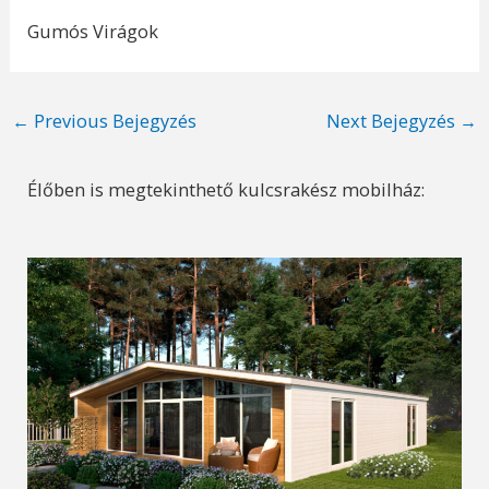
Gumós Virágok
Post
←
Previous Bejegyzés
Next Bejegyzés
→
navigation
Élőben is megtekinthető kulcsrakész mobilház: