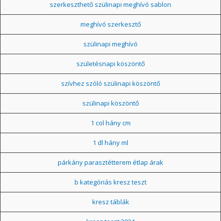
szerkeszthető szülinapi meghívó sablon
meghívó szerkesztő
szülinapi meghívó
születésnapi köszöntő
szívhez szóló szülinapi köszöntő
szülinapi köszöntő
1 col hány cm
1 dl hány ml
párkány parasztétterem étlap árak
b kategóriás kresz teszt
kresz táblák