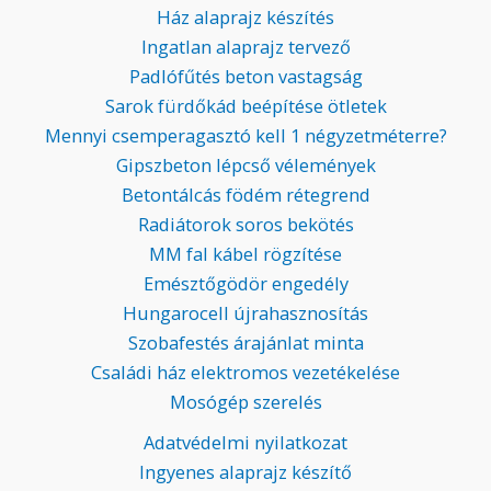
Ház alaprajz készítés
Ingatlan alaprajz tervező
Padlófűtés beton vastagság
Sarok fürdőkád beépítése ötletek
Mennyi csemperagasztó kell 1 négyzetméterre?
Gipszbeton lépcső vélemények
Betontálcás födém rétegrend
Radiátorok soros bekötés
MM fal kábel rögzítése
Emésztőgödör engedély
Hungarocell újrahasznosítás
Szobafestés árajánlat minta
Családi ház elektromos vezetékelése
Mosógép szerelés
Adatvédelmi nyilatkozat
Ingyenes alaprajz készítő