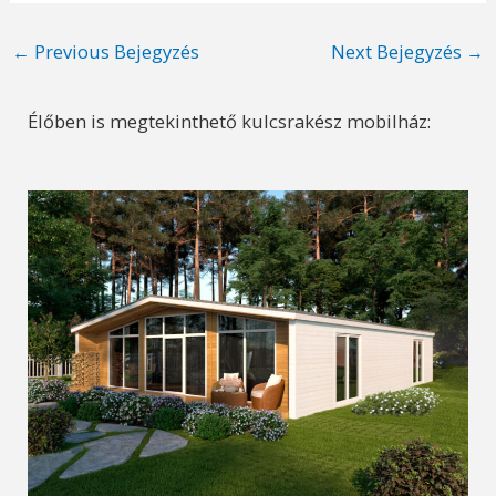
Post
←
Previous Bejegyzés
Next Bejegyzés
→
navigation
Élőben is megtekinthető kulcsrakész mobilház: