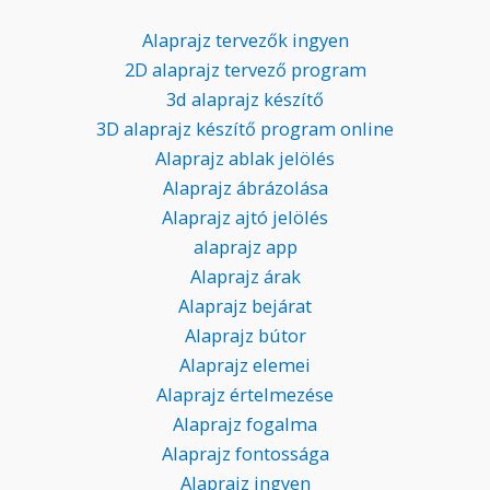
Alaprajz tervezők ingyen
2D alaprajz tervező program
3d alaprajz készítő
3D alaprajz készítő program online
Alaprajz ablak jelölés
Alaprajz ábrázolása
Alaprajz ajtó jelölés
alaprajz app
Alaprajz árak
Alaprajz bejárat
Alaprajz bútor
Alaprajz elemei
Alaprajz értelmezése
Alaprajz fogalma
Alaprajz fontossága
Alaprajz ingyen