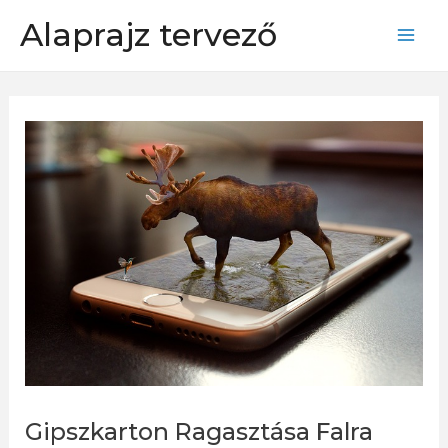
Skip
Alaprajz tervező
to
Mai
content
Men
Gipszkarton Ragasztása Falra