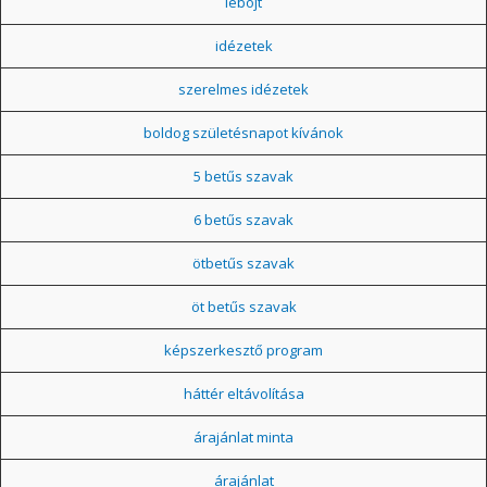
léböjt
idézetek
szerelmes idézetek
boldog születésnapot kívánok
5 betűs szavak
6 betűs szavak
ötbetűs szavak
öt betűs szavak
képszerkesztő program
háttér eltávolítása
árajánlat minta
árajánlat