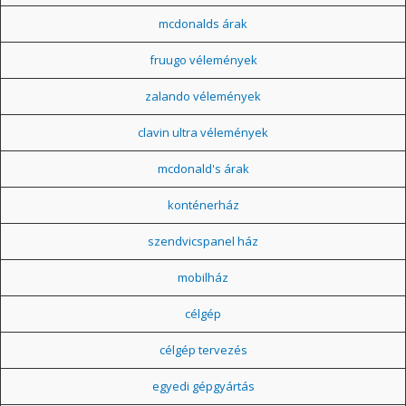
mcdonalds árak
fruugo vélemények
zalando vélemények
clavin ultra vélemények
mcdonald's árak
konténerház
szendvicspanel ház
mobilház
célgép
célgép tervezés
egyedi gépgyártás