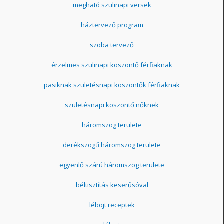
megható szülinapi versek
háztervező program
szoba tervező
érzelmes szülinapi köszöntő férfiaknak
pasiknak születésnapi köszöntők férfiaknak
születésnapi köszöntő nőknek
háromszög területe
derékszögű háromszög területe
egyenlő szárú háromszög területe
béltisztítás keserűsóval
léböjt receptek