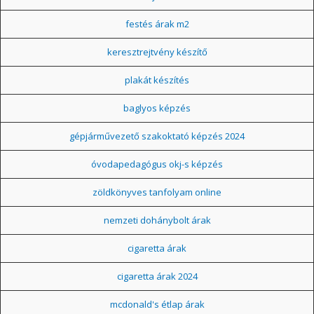
festés árak m2
keresztrejtvény készítő
plakát készítés
baglyos képzés
gépjárművezető szakoktató képzés 2024
óvodapedagógus okj-s képzés
zöldkönyves tanfolyam online
nemzeti dohánybolt árak
cigaretta árak
cigaretta árak 2024
mcdonald's étlap árak