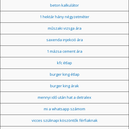
beton kalkulátor
1 hektár hány négyzetméter
műszaki vizsga ára
saxenda injekció ára
1 mázsa cement ára
kfc étlap
burger king étlap
burger king árak
mennyi idő után hat a detralex
mi a whatsapp számom
vicces szülinapi köszöntők férfiaknak