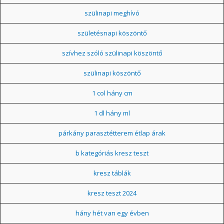
szülinapi meghívó
születésnapi köszöntő
szívhez szóló szülinapi köszöntő
szülinapi köszöntő
1 col hány cm
1 dl hány ml
párkány parasztétterem étlap árak
b kategóriás kresz teszt
kresz táblák
kresz teszt 2024
hány hét van egy évben