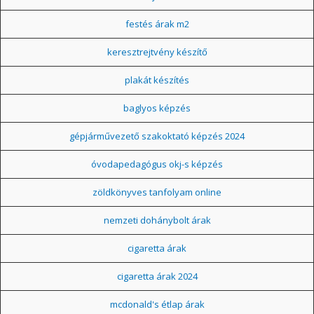
festés árak m2
keresztrejtvény készítő
plakát készítés
baglyos képzés
gépjárművezető szakoktató képzés 2024
óvodapedagógus okj-s képzés
zöldkönyves tanfolyam online
nemzeti dohánybolt árak
cigaretta árak
cigaretta árak 2024
mcdonald's étlap árak