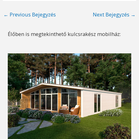
Post
←
Previous Bejegyzés
Next Bejegyzés
→
navigation
Élőben is megtekinthető kulcsrakész mobilház: