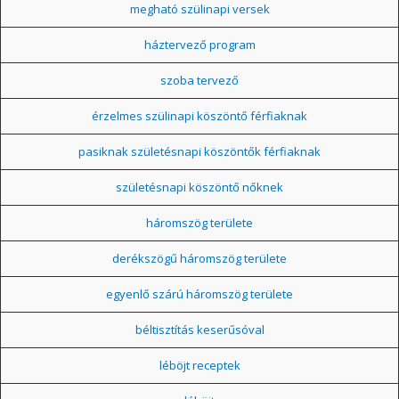
megható szülinapi versek
háztervező program
szoba tervező
érzelmes szülinapi köszöntő férfiaknak
pasiknak születésnapi köszöntők férfiaknak
születésnapi köszöntő nőknek
háromszög területe
derékszögű háromszög területe
egyenlő szárú háromszög területe
béltisztítás keserűsóval
léböjt receptek