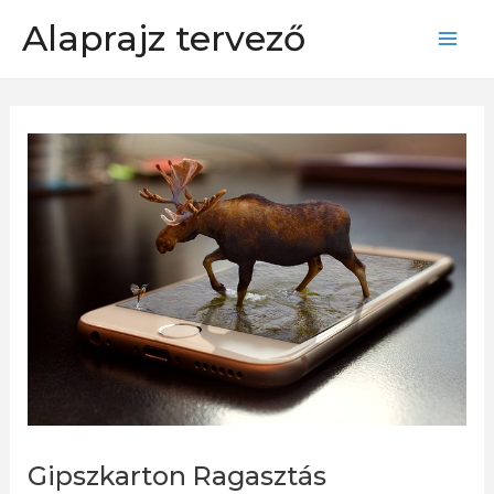
Skip
Alaprajz tervező
to
Mai
content
Men
Gipszkarton Ragasztás