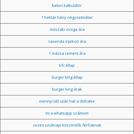
beton kalkulátor
1 hektár hány négyzetméter
műszaki vizsga ára
saxenda injekció ára
1 mázsa cement ára
kfc étlap
burger king étlap
burger king árak
mennyi idő után hat a detralex
mi a whatsapp számom
vicces szülinapi köszöntők férfiaknak