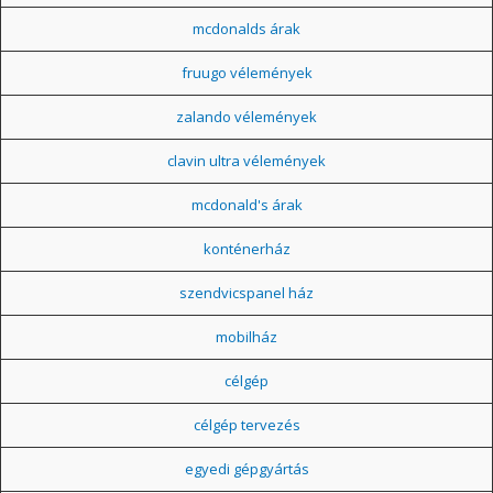
mcdonalds árak
fruugo vélemények
zalando vélemények
clavin ultra vélemények
mcdonald's árak
konténerház
szendvicspanel ház
mobilház
célgép
célgép tervezés
egyedi gépgyártás