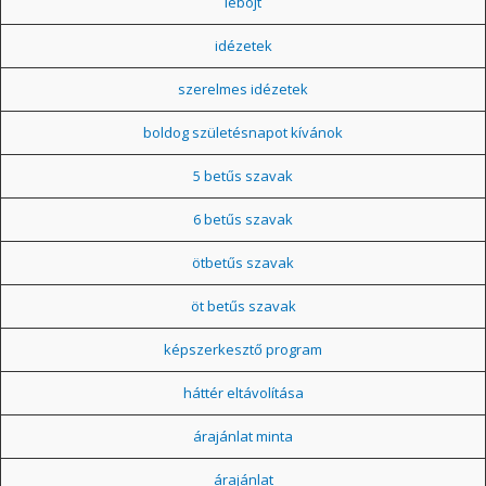
léböjt
idézetek
szerelmes idézetek
boldog születésnapot kívánok
5 betűs szavak
6 betűs szavak
ötbetűs szavak
öt betűs szavak
képszerkesztő program
háttér eltávolítása
árajánlat minta
árajánlat