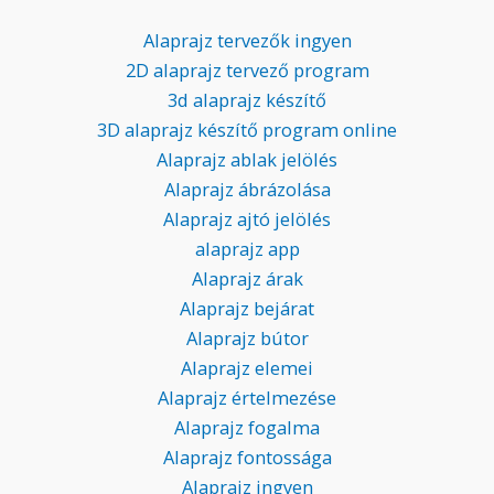
Alaprajz tervezők ingyen
2D alaprajz tervező program
3d alaprajz készítő
3D alaprajz készítő program online
Alaprajz ablak jelölés
Alaprajz ábrázolása
Alaprajz ajtó jelölés
alaprajz app
Alaprajz árak
Alaprajz bejárat
Alaprajz bútor
Alaprajz elemei
Alaprajz értelmezése
Alaprajz fogalma
Alaprajz fontossága
Alaprajz ingyen