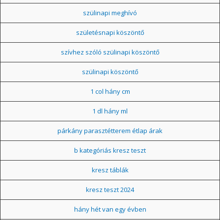
szülinapi meghívó
születésnapi köszöntő
szívhez szóló szülinapi köszöntő
szülinapi köszöntő
1 col hány cm
1 dl hány ml
párkány parasztétterem étlap árak
b kategóriás kresz teszt
kresz táblák
kresz teszt 2024
hány hét van egy évben