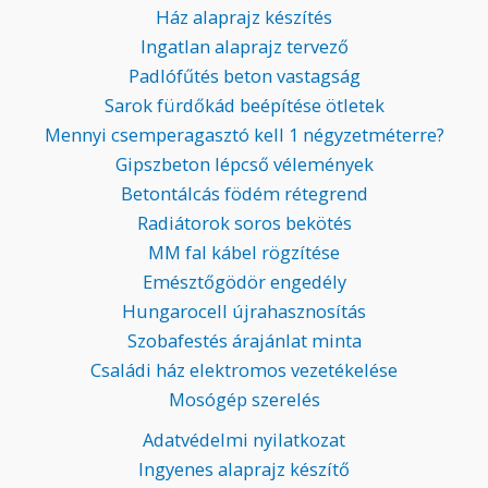
Ház alaprajz készítés
Ingatlan alaprajz tervező
Padlófűtés beton vastagság
Sarok fürdőkád beépítése ötletek
Mennyi csemperagasztó kell 1 négyzetméterre?
Gipszbeton lépcső vélemények
Betontálcás födém rétegrend
Radiátorok soros bekötés
MM fal kábel rögzítése
Emésztőgödör engedély
Hungarocell újrahasznosítás
Szobafestés árajánlat minta
Családi ház elektromos vezetékelése
Mosógép szerelés
Adatvédelmi nyilatkozat
Ingyenes alaprajz készítő