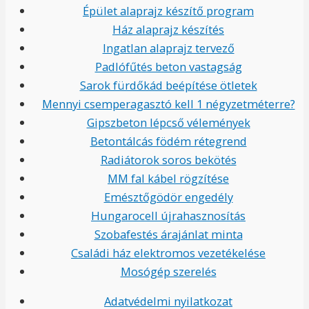
Épület alaprajz készítő program
Ház alaprajz készítés
Ingatlan alaprajz tervező
Padlófűtés beton vastagság
Sarok fürdőkád beépítése ötletek
Mennyi csemperagasztó kell 1 négyzetméterre?
Gipszbeton lépcső vélemények
Betontálcás födém rétegrend
Radiátorok soros bekötés
MM fal kábel rögzítése
Emésztőgödör engedély
Hungarocell újrahasznosítás
Szobafestés árajánlat minta
Családi ház elektromos vezetékelése
Mosógép szerelés
Adatvédelmi nyilatkozat