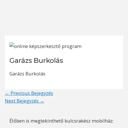
Garázs Burkolás
Garázs Burkolás
Post
←
Previous Bejegyzés
navigation
Next Bejegyzés
→
Élőben is megtekinthető kulcsrakész mobilház: