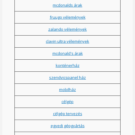
mcdonalds árak
fruugo vélemények
zalando vélemények
clavin ultra vélemények
mcdonald's árak
konténerház
szendvicspanel ház
mobilház
célgép
célgép tervezés
egyedi gépgyártás