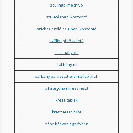
szülinapi meghívó
születésnapi köszöntő
szívhez szóló szülinapi köszöntő
szülinapi köszöntő
1 col hány cm
1 dl hány ml
párkány parasztétterem étlap árak
b kategóriás kresz teszt
kresz táblák
kresz teszt 2024
hány hét van egy évben