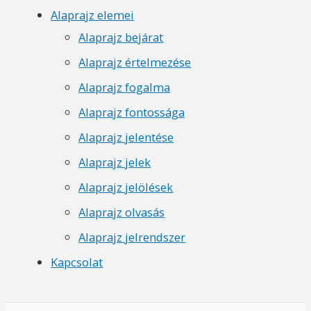
Alaprajz elemei
Alaprajz bejárat
Alaprajz értelmezése
Alaprajz fogalma
Alaprajz fontossága
Alaprajz jelentése
Alaprajz jelek
Alaprajz jelölések
Alaprajz olvasás
Alaprajz jelrendszer
Kapcsolat