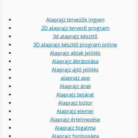
Alaprajz tervezők ingyen
2D alaprajz tervező program
3d alaprajz készítő
3D alaprajz készítő program online
Alaprajz ablak jelölés
Alaprajz ábrázolása
Alaprajz ajtó jelölés
alaprajz app
Alaprajz árak
Alaprajz bejárat
Alaprajz bútor
Alaprajz elemei
Alaprajz értelmezése
Alaprajz fogalma
Alaprajz fontossága