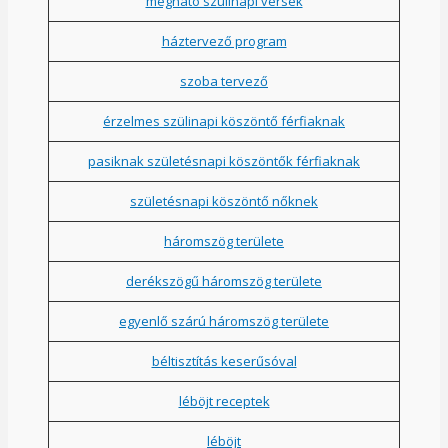
megható szülinapi versek
háztervező program
szoba tervező
érzelmes szülinapi köszöntő férfiaknak
pasiknak születésnapi köszöntők férfiaknak
születésnapi köszöntő nőknek
háromszög területe
derékszögű háromszög területe
egyenlő szárú háromszög területe
béltisztítás keserűsóval
léböjt receptek
léböjt