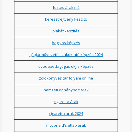
festés árak m2
keresztrejtvény készítő
plakát készítés
baglyos képzés
gépjárművezető szakoktató képzés 2024
óvodapedagógus okj-s képzés
zöldkönyves tanfolyam online
nemzeti dohánybolt árak
cigaretta árak
cigaretta árak 2024
mcdonald's étlap árak