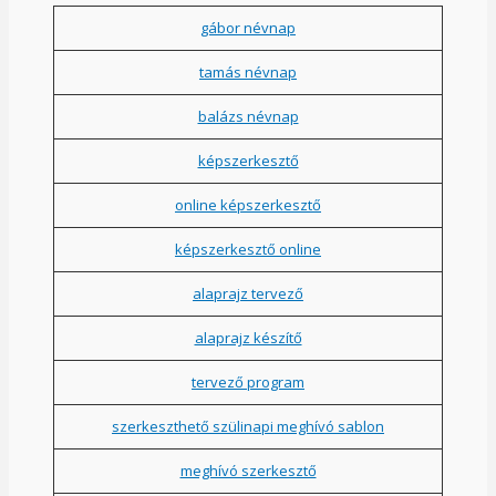
gábor névnap
tamás névnap
balázs névnap
képszerkesztő
online képszerkesztő
képszerkesztő online
alaprajz tervező
alaprajz készítő
tervező program
szerkeszthető szülinapi meghívó sablon
meghívó szerkesztő