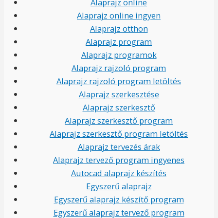
Alaprajz online
Alaprajz online ingyen
Alaprajz otthon
Alaprajz program
Alaprajz programok
Alaprajz rajzoló program
Alaprajz rajzoló program letöltés
Alaprajz szerkesztése
Alaprajz szerkesztő
Alaprajz szerkesztő program
Alaprajz szerkesztő program letöltés
Alaprajz tervezés árak
Alaprajz tervező program ingyenes
Autocad alaprajz készítés
Egyszerű alaprajz
Egyszerű alaprajz készítő program
Egyszerű alaprajz tervező program