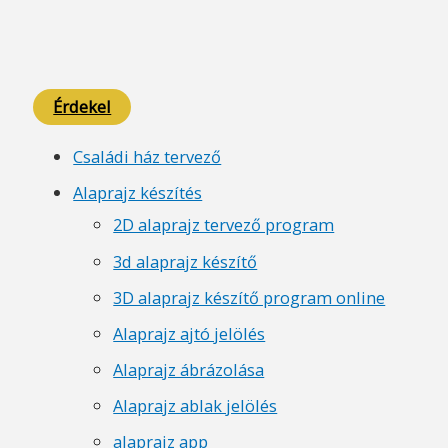
Érdekel
Családi ház tervező
Alaprajz készítés
2D alaprajz tervező program
3d alaprajz készítő
3D alaprajz készítő program online
Alaprajz ajtó jelölés
Alaprajz ábrázolása
Alaprajz ablak jelölés
alaprajz app