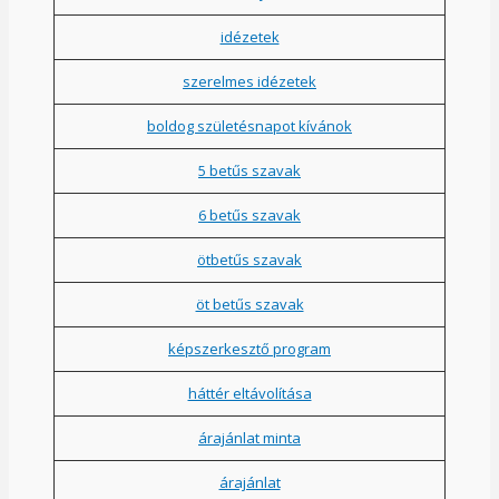
idézetek
szerelmes idézetek
boldog születésnapot kívánok
5 betűs szavak
6 betűs szavak
ötbetűs szavak
öt betűs szavak
képszerkesztő program
háttér eltávolítása
árajánlat minta
árajánlat