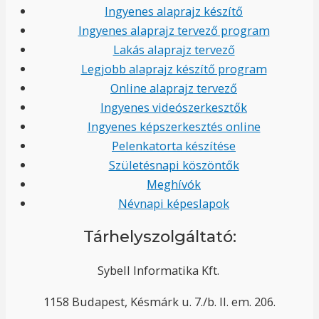
Ingyenes alaprajz készítő
Ingyenes alaprajz tervező program
Lakás alaprajz tervező
Legjobb alaprajz készítő program
Online alaprajz tervező
Ingyenes videószerkesztők
Ingyenes képszerkesztés online
Pelenkatorta készítése
Születésnapi köszöntők
Meghívók
Névnapi képeslapok
Tárhelyszolgáltató:
Sybell Informatika Kft.
1158 Budapest, Késmárk u. 7./b. II. em. 206.