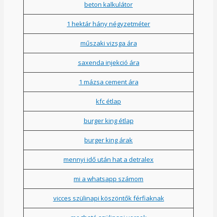
beton kalkulátor
1 hektár hány négyzetméter
műszaki vizsga ára
saxenda injekció ára
1 mázsa cement ára
kfc étlap
burger king étlap
burger king árak
mennyi idő után hat a detralex
mi a whatsapp számom
vicces szülinapi köszöntők férfiaknak