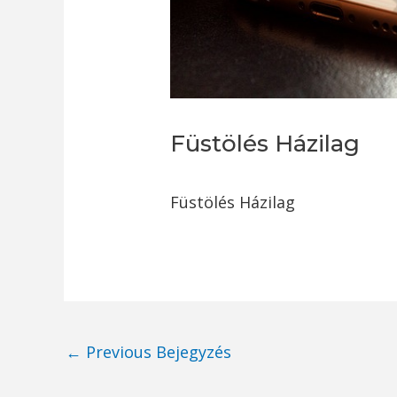
Füstölés Házilag
Füstölés Házilag
Post
←
Previous Bejegyzés
navigation