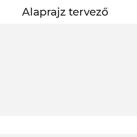
Skip
Alaprajz tervező
to
content