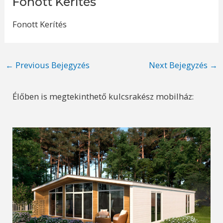
Fonott Kerítés
Fonott Kerítés
Post
←
Previous Bejegyzés
Next Bejegyzés
→
navigation
Élőben is megtekinthető kulcsrakész mobilház: