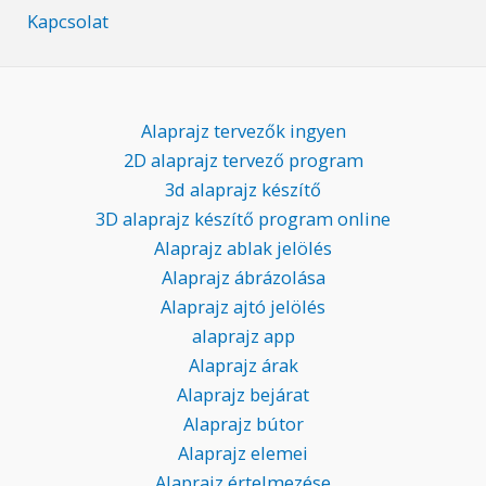
Kapcsolat
Alaprajz tervezők ingyen
2D alaprajz tervező program
3d alaprajz készítő
3D alaprajz készítő program online
Alaprajz ablak jelölés
Alaprajz ábrázolása
Alaprajz ajtó jelölés
alaprajz app
Alaprajz árak
Alaprajz bejárat
Alaprajz bútor
Alaprajz elemei
Alaprajz értelmezése