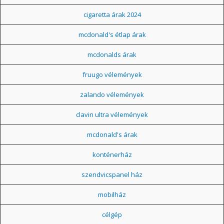
cigaretta árak 2024
mcdonald's étlap árak
mcdonalds árak
fruugo vélemények
zalando vélemények
clavin ultra vélemények
mcdonald's árak
konténerház
szendvicspanel ház
mobilház
célgép