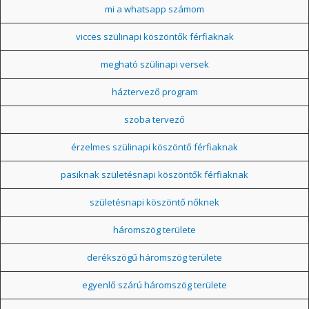
mi a whatsapp számom
vicces szülinapi köszöntők férfiaknak
megható szülinapi versek
háztervező program
szoba tervező
érzelmes szülinapi köszöntő férfiaknak
pasiknak születésnapi köszöntők férfiaknak
születésnapi köszöntő nőknek
háromszög területe
derékszögű háromszög területe
egyenlő szárú háromszög területe