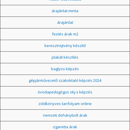
árajánlat minta
árajánlat
festés árak m2
keresztrejtvény készítő
plakát készítés
baglyos képzés
gépjárművezető szakoktató képzés 2024
óvodapedagógus okj-s képzés
zöldkönyves tanfolyam online
nemzeti dohánybolt árak
cigaretta árak