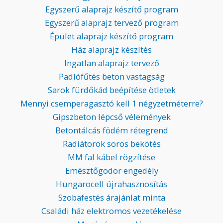
Egyszerű alaprajz készítő program
Egyszerű alaprajz tervező program
Épület alaprajz készítő program
Ház alaprajz készítés
Ingatlan alaprajz tervező
Padlófűtés beton vastagság
Sarok fürdőkád beépítése ötletek
Mennyi csemperagasztó kell 1 négyzetméterre?
Gipszbeton lépcső vélemények
Betontálcás födém rétegrend
Radiátorok soros bekötés
MM fal kábel rögzítése
Emésztőgödör engedély
Hungarocell újrahasznosítás
Szobafestés árajánlat minta
Családi ház elektromos vezetékelése