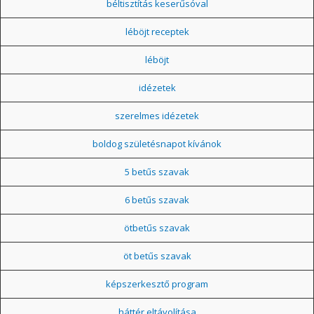
béltisztítás keserűsóval
léböjt receptek
léböjt
idézetek
szerelmes idézetek
boldog születésnapot kívánok
5 betűs szavak
6 betűs szavak
ötbetűs szavak
öt betűs szavak
képszerkesztő program
háttér eltávolítása