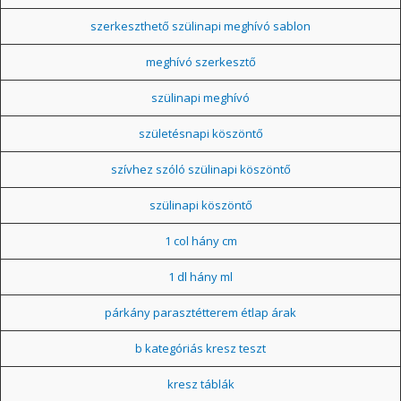
szerkeszthető szülinapi meghívó sablon
meghívó szerkesztő
szülinapi meghívó
születésnapi köszöntő
szívhez szóló szülinapi köszöntő
szülinapi köszöntő
1 col hány cm
1 dl hány ml
párkány parasztétterem étlap árak
b kategóriás kresz teszt
kresz táblák