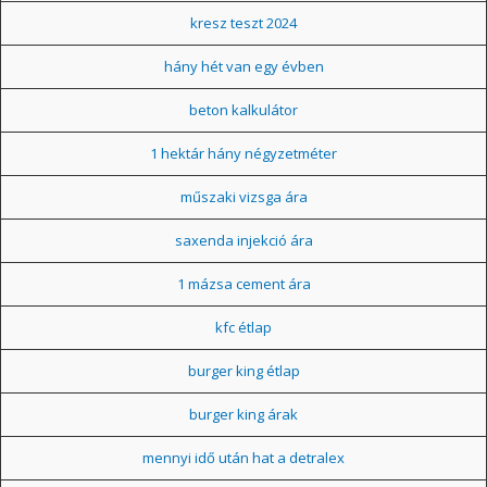
kresz teszt 2024
hány hét van egy évben
beton kalkulátor
1 hektár hány négyzetméter
műszaki vizsga ára
saxenda injekció ára
1 mázsa cement ára
kfc étlap
burger king étlap
burger king árak
mennyi idő után hat a detralex