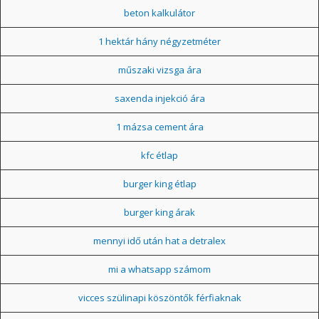
beton kalkulátor
1 hektár hány négyzetméter
műszaki vizsga ára
saxenda injekció ára
1 mázsa cement ára
kfc étlap
burger king étlap
burger king árak
mennyi idő után hat a detralex
mi a whatsapp számom
vicces szülinapi köszöntők férfiaknak