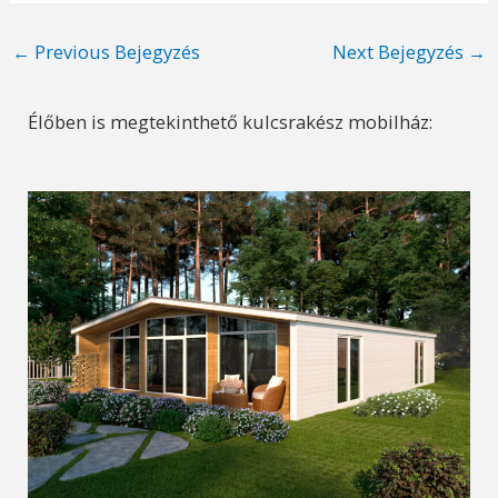
Post
←
Previous Bejegyzés
Next Bejegyzés
→
navigation
Élőben is megtekinthető kulcsrakész mobilház: