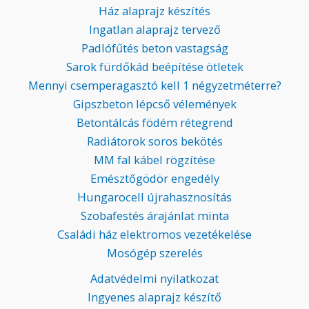
Ház alaprajz készítés
Ingatlan alaprajz tervező
Padlófűtés beton vastagság
Sarok fürdőkád beépítése ötletek
Mennyi csemperagasztó kell 1 négyzetméterre?
Gipszbeton lépcső vélemények
Betontálcás födém rétegrend
Radiátorok soros bekötés
MM fal kábel rögzítése
Emésztőgödör engedély
Hungarocell újrahasznosítás
Szobafestés árajánlat minta
Családi ház elektromos vezetékelése
Mosógép szerelés
Adatvédelmi nyilatkozat
Ingyenes alaprajz készítő