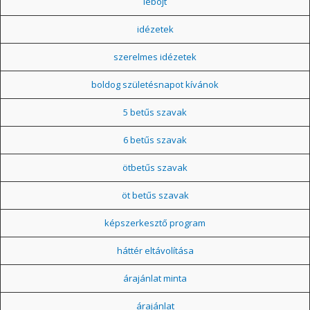
léböjt
idézetek
szerelmes idézetek
boldog születésnapot kívánok
5 betűs szavak
6 betűs szavak
ötbetűs szavak
öt betűs szavak
képszerkesztő program
háttér eltávolítása
árajánlat minta
árajánlat