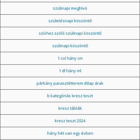
szülinapi meghívó
születésnapi köszöntő
szívhez szóló szülinapi köszöntő
szülinapi köszöntő
1 col hány cm
1 dl hány ml
párkány parasztétterem étlap árak
b kategóriás kresz teszt
kresz táblák
kresz teszt 2024
hány hét van egy évben