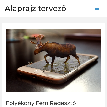
Skip
Alaprajz tervező
to
Mai
content
Men
Folyékony Fém Ragasztó