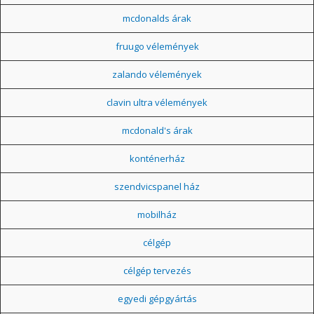
mcdonalds árak
fruugo vélemények
zalando vélemények
clavin ultra vélemények
mcdonald's árak
konténerház
szendvicspanel ház
mobilház
célgép
célgép tervezés
egyedi gépgyártás