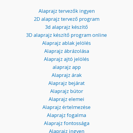
Alaprajz tervezők ingyen
2D alaprajz tervező program
3d alaprajz készítő
3D alaprajz készítő program online
Alaprajz ablak jelölés
Alaprajz ábrázolása
Alaprajz ajtó jelölés
alaprajz app
Alaprajz árak
Alaprajz bejárat
Alaprajz bútor
Alaprajz elemei
Alaprajz értelmezése
Alaprajz fogalma
Alaprajz fontossága
Alaprajz ingyen