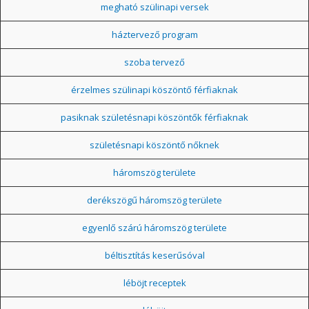
megható szülinapi versek
háztervező program
szoba tervező
érzelmes szülinapi köszöntő férfiaknak
pasiknak születésnapi köszöntők férfiaknak
születésnapi köszöntő nőknek
háromszög területe
derékszögű háromszög területe
egyenlő szárú háromszög területe
béltisztítás keserűsóval
léböjt receptek