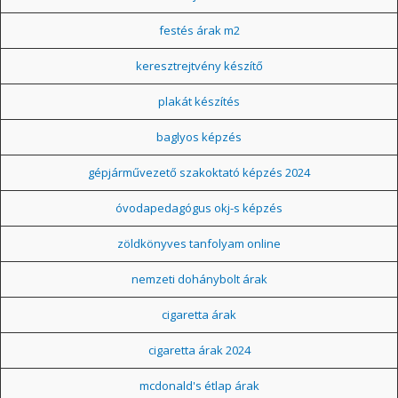
festés árak m2
keresztrejtvény készítő
plakát készítés
baglyos képzés
gépjárművezető szakoktató képzés 2024
óvodapedagógus okj-s képzés
zöldkönyves tanfolyam online
nemzeti dohánybolt árak
cigaretta árak
cigaretta árak 2024
mcdonald's étlap árak