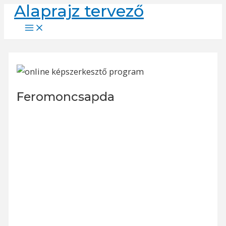
Alaprajz tervező
Skip
to
Main
Menu
content
Feromoncsapda