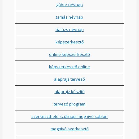
gábor névnap
tamás névnap
balázs névnap
képszerkesztő
online képszerkesztő
képszerkesztő online
alaprajz tervező
alaprajz készítő
tervező program
szerkeszthető szülinapi meghívó sablon
meghívó szerkesztő