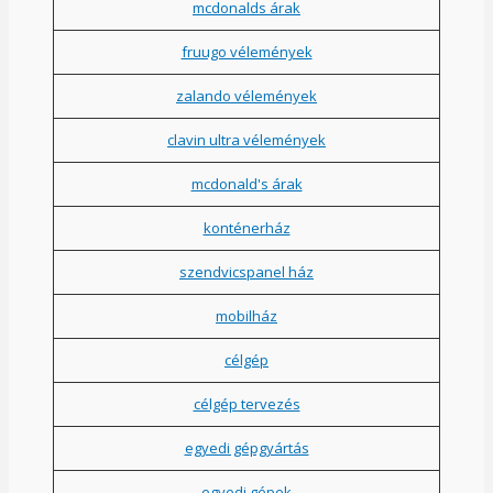
mcdonalds árak
fruugo vélemények
zalando vélemények
clavin ultra vélemények
mcdonald's árak
konténerház
szendvicspanel ház
mobilház
célgép
célgép tervezés
egyedi gépgyártás
egyedi gépek