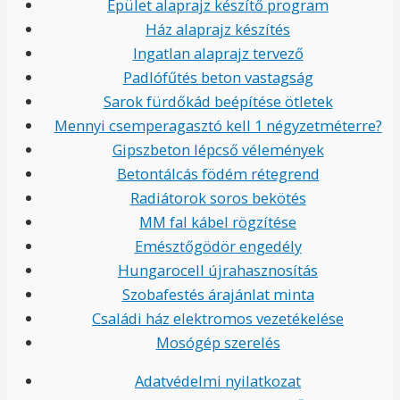
Épület alaprajz készítő program
Ház alaprajz készítés
Ingatlan alaprajz tervező
Padlófűtés beton vastagság
Sarok fürdőkád beépítése ötletek
Mennyi csemperagasztó kell 1 négyzetméterre?
Gipszbeton lépcső vélemények
Betontálcás födém rétegrend
Radiátorok soros bekötés
MM fal kábel rögzítése
Emésztőgödör engedély
Hungarocell újrahasznosítás
Szobafestés árajánlat minta
Családi ház elektromos vezetékelése
Mosógép szerelés
Adatvédelmi nyilatkozat