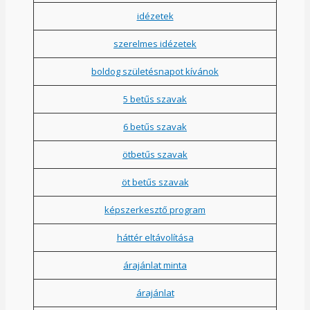
idézetek
szerelmes idézetek
boldog születésnapot kívánok
5 betűs szavak
6 betűs szavak
ötbetűs szavak
öt betűs szavak
képszerkesztő program
háttér eltávolítása
árajánlat minta
árajánlat