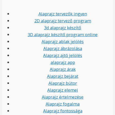
Alaprajz tervezők ingyen
2D alaprajz tervező program
3d alaprajz készítő
3D alaprajz készítő program online
Alaprajz ablak jelölés
Alaprajz ábrázolása
Alaprajz ajtó jelölés
alaprajz app
Alaprajz árak
Alaprajz bejárat
Alaprajz bútor
Alaprajz elemei
Alaprajz értelmezése
Alaprajz fogalma
Alaprajz fontossága