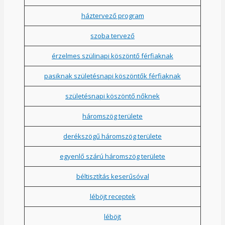
háztervező program
szoba tervező
érzelmes szülinapi köszöntő férfiaknak
pasiknak születésnapi köszöntők férfiaknak
születésnapi köszöntő nőknek
háromszög területe
derékszögű háromszög területe
egyenlő szárú háromszög területe
béltisztítás keserűsóval
léböjt receptek
léböjt