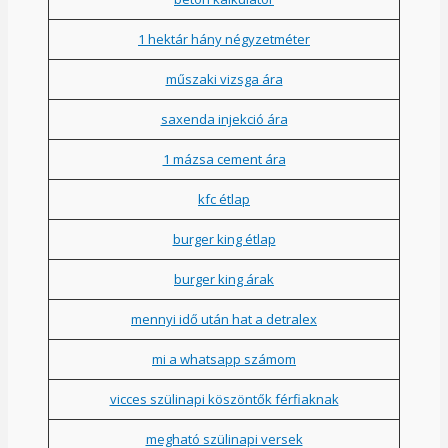
1 hektár hány négyzetméter
műszaki vizsga ára
saxenda injekció ára
1 mázsa cement ára
kfc étlap
burger king étlap
burger king árak
mennyi idő után hat a detralex
mi a whatsapp számom
vicces szülinapi köszöntők férfiaknak
megható szülinapi versek