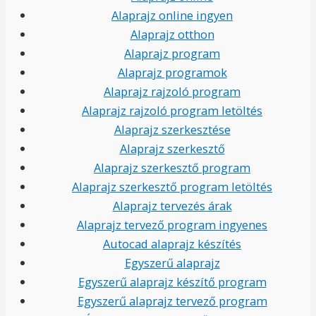
Alaprajz online ingyen
Alaprajz otthon
Alaprajz program
Alaprajz programok
Alaprajz rajzoló program
Alaprajz rajzoló program letöltés
Alaprajz szerkesztése
Alaprajz szerkesztő
Alaprajz szerkesztő program
Alaprajz szerkesztő program letöltés
Alaprajz tervezés árak
Alaprajz tervező program ingyenes
Autocad alaprajz készítés
Egyszerű alaprajz
Egyszerű alaprajz készítő program
Egyszerű alaprajz tervező program