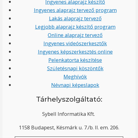
Ingyenes alaprajz készítő
Ingyenes alaprajz tervező program
Lakás alaprajz tervező
Legjobb alaprajz készítő program
Online alaprajz tervező
Ingyenes videószerkesztők
Ingyenes képszerkesztés online
Pelenkatorta készítése
Születésnapi köszöntők
Meghívók
Névnapi képeslapok
Tárhelyszolgáltató:
Sybell Informatika Kft.
1158 Budapest, Késmárk u. 7./b. II. em. 206.