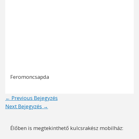
Feromoncsapda
Post
←
Previous Bejegyzés
navigation
Next Bejegyzés
→
Élőben is megtekinthető kulcsrakész mobilház: