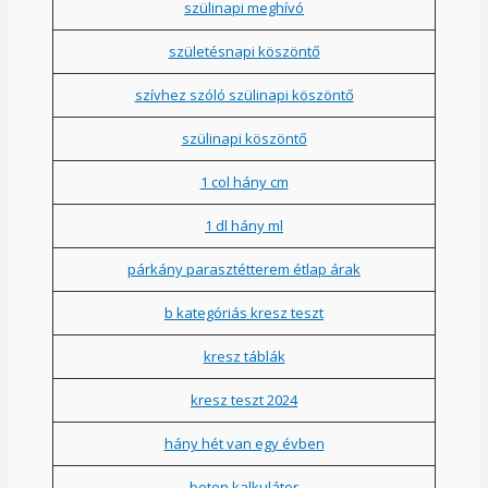
szülinapi meghívó
születésnapi köszöntő
szívhez szóló szülinapi köszöntő
szülinapi köszöntő
1 col hány cm
1 dl hány ml
párkány parasztétterem étlap árak
b kategóriás kresz teszt
kresz táblák
kresz teszt 2024
hány hét van egy évben
beton kalkulátor