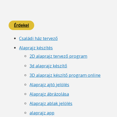
Érdekel
Családi ház tervező
Alaprajz készítés
2D alaprajz tervező program
3d alaprajz készítő
3D alaprajz készítő program online
Alaprajz ajtó jelölés
Alaprajz ábrázolása
Alaprajz ablak jelölés
alaprajz app