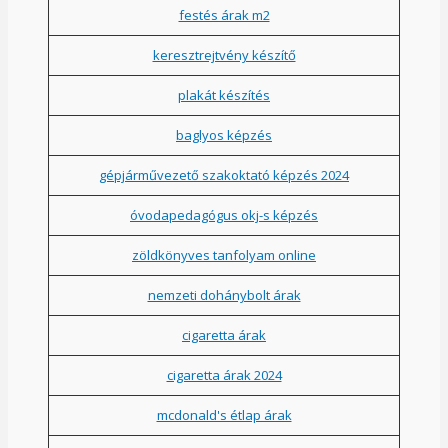
festés árak m2
keresztrejtvény készítő
plakát készítés
baglyos képzés
gépjárművezető szakoktató képzés 2024
óvodapedagógus okj-s képzés
zöldkönyves tanfolyam online
nemzeti dohánybolt árak
cigaretta árak
cigaretta árak 2024
mcdonald's étlap árak