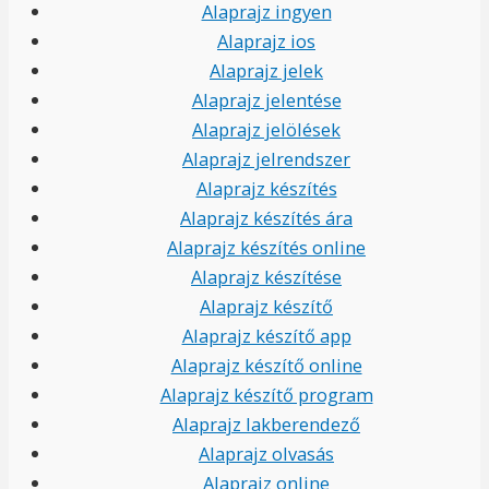
Alaprajz ingyen
Alaprajz ios
Alaprajz jelek
Alaprajz jelentése
Alaprajz jelölések
Alaprajz jelrendszer
Alaprajz készítés
Alaprajz készítés ára
Alaprajz készítés online
Alaprajz készítése
Alaprajz készítő
Alaprajz készítő app
Alaprajz készítő online
Alaprajz készítő program
Alaprajz lakberendező
Alaprajz olvasás
Alaprajz online