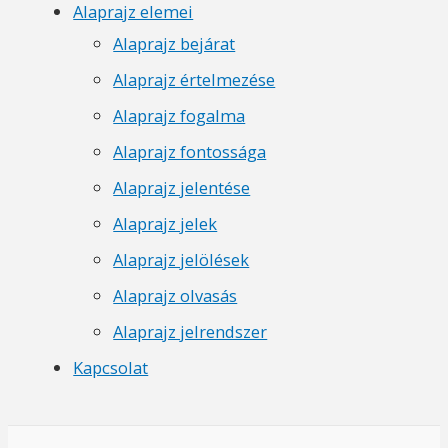
Alaprajz elemei
Alaprajz bejárat
Alaprajz értelmezése
Alaprajz fogalma
Alaprajz fontossága
Alaprajz jelentése
Alaprajz jelek
Alaprajz jelölések
Alaprajz olvasás
Alaprajz jelrendszer
Kapcsolat