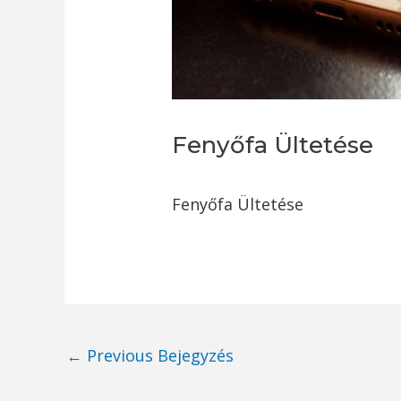
Fenyőfa Ültetése
Fenyőfa Ültetése
Post
←
Previous Bejegyzés
navigation