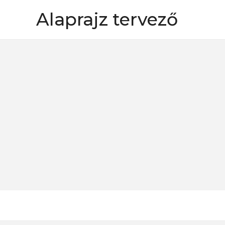
Skip
Alaprajz tervező
to
content