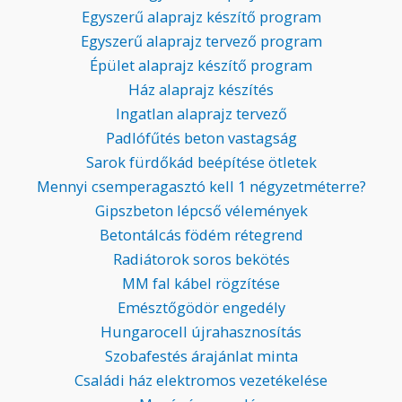
Egyszerű alaprajz készítő program
Egyszerű alaprajz tervező program
Épület alaprajz készítő program
Ház alaprajz készítés
Ingatlan alaprajz tervező
Padlófűtés beton vastagság
Sarok fürdőkád beépítése ötletek
Mennyi csemperagasztó kell 1 négyzetméterre?
Gipszbeton lépcső vélemények
Betontálcás födém rétegrend
Radiátorok soros bekötés
MM fal kábel rögzítése
Emésztőgödör engedély
Hungarocell újrahasznosítás
Szobafestés árajánlat minta
Családi ház elektromos vezetékelése