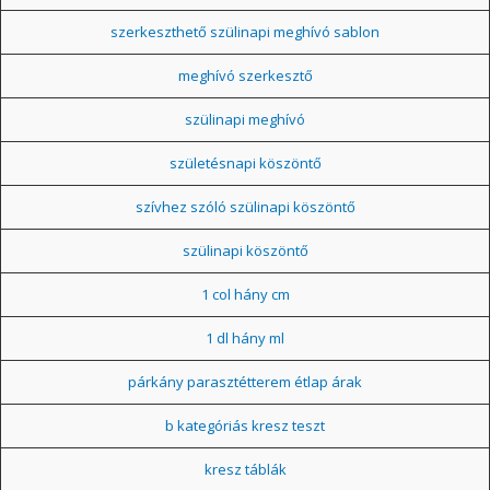
szerkeszthető szülinapi meghívó sablon
meghívó szerkesztő
szülinapi meghívó
születésnapi köszöntő
szívhez szóló szülinapi köszöntő
szülinapi köszöntő
1 col hány cm
1 dl hány ml
párkány parasztétterem étlap árak
b kategóriás kresz teszt
kresz táblák