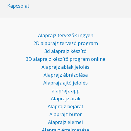
Kapcsolat
Alaprajz tervezők ingyen
2D alaprajz tervező program
3d alaprajz készítő
3D alaprajz készítő program online
Alaprajz ablak jelölés
Alaprajz ábrázolása
Alaprajz ajtó jelölés
alaprajz app
Alaprajz árak
Alaprajz bejárat
Alaprajz bútor
Alaprajz elemei
Alaprajz értelmezése