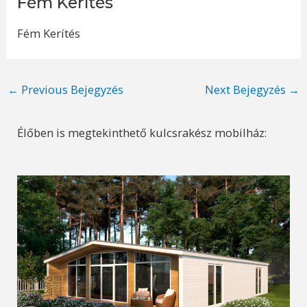
Fém Kerítés
Fém Kerítés
Post
←
Previous Bejegyzés
Next Bejegyzés
→
navigation
Élőben is megtekinthető kulcsrakész mobilház: