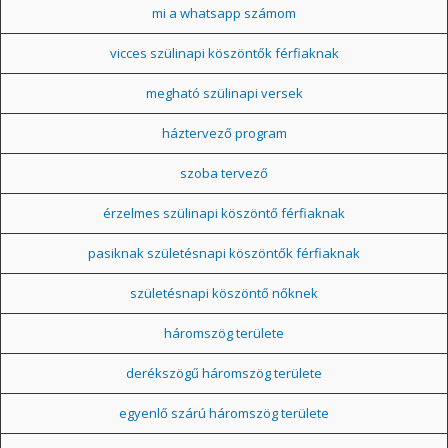
mi a whatsapp számom
vicces szülinapi köszöntők férfiaknak
megható szülinapi versek
háztervező program
szoba tervező
érzelmes szülinapi köszöntő férfiaknak
pasiknak születésnapi köszöntők férfiaknak
születésnapi köszöntő nőknek
háromszög területe
derékszögű háromszög területe
egyenlő szárú háromszög területe