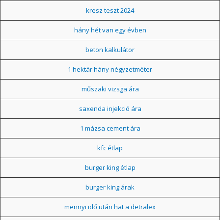
kresz teszt 2024
hány hét van egy évben
beton kalkulátor
1 hektár hány négyzetméter
műszaki vizsga ára
saxenda injekció ára
1 mázsa cement ára
kfc étlap
burger king étlap
burger king árak
mennyi idő után hat a detralex