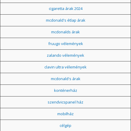
cigaretta árak 2024
mcdonald's étlap árak
mcdonalds árak
fruugo vélemények
zalando vélemények
clavin ultra vélemények
mcdonald's árak
konténerház
szendvicspanel ház
mobilház
célgép