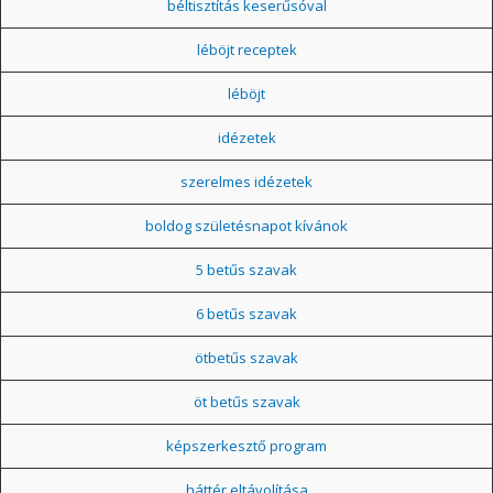
béltisztítás keserűsóval
léböjt receptek
léböjt
idézetek
szerelmes idézetek
boldog születésnapot kívánok
5 betűs szavak
6 betűs szavak
ötbetűs szavak
öt betűs szavak
képszerkesztő program
háttér eltávolítása