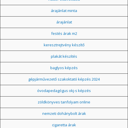
árajánlat minta
árajánlat
festés árak m2
keresztrejtvény készítő
plakát készítés
baglyos képzés
gépjárművezető szakoktató képzés 2024
óvodapedagógus okj-s képzés
zöldkönyves tanfolyam online
nemzeti dohánybolt árak
cigaretta árak