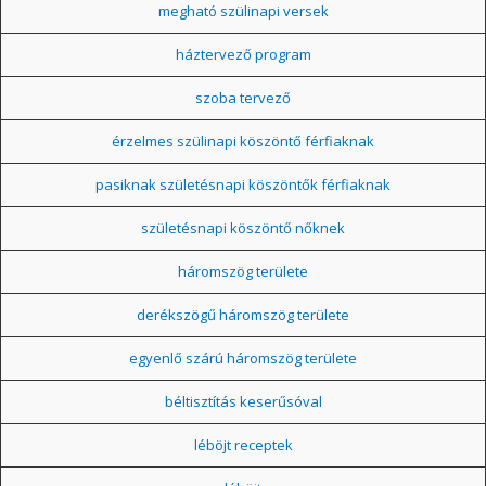
megható szülinapi versek
háztervező program
szoba tervező
érzelmes szülinapi köszöntő férfiaknak
pasiknak születésnapi köszöntők férfiaknak
születésnapi köszöntő nőknek
háromszög területe
derékszögű háromszög területe
egyenlő szárú háromszög területe
béltisztítás keserűsóval
léböjt receptek