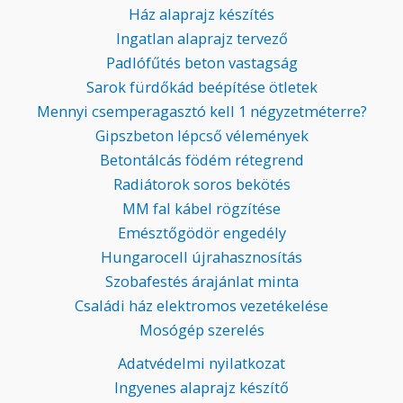
Ház alaprajz készítés
Ingatlan alaprajz tervező
Padlófűtés beton vastagság
Sarok fürdőkád beépítése ötletek
Mennyi csemperagasztó kell 1 négyzetméterre?
Gipszbeton lépcső vélemények
Betontálcás födém rétegrend
Radiátorok soros bekötés
MM fal kábel rögzítése
Emésztőgödör engedély
Hungarocell újrahasznosítás
Szobafestés árajánlat minta
Családi ház elektromos vezetékelése
Mosógép szerelés
Adatvédelmi nyilatkozat
Ingyenes alaprajz készítő