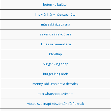
beton kalkulátor
1 hektár hány négyzetméter
műszaki vizsga ára
saxenda injekció ára
1 mázsa cement ára
kfc étlap
burger king étlap
burger king árak
mennyi idő után hat a detralex
mi a whatsapp számom
vicces szülinapi köszöntők férfiaknak