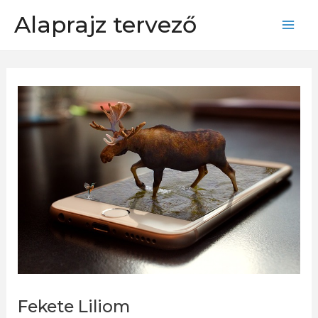
Skip
Alaprajz tervező
to
Mai
content
Men
Fekete Liliom