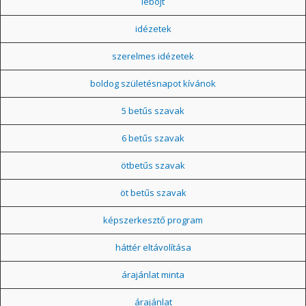
léböjt
idézetek
szerelmes idézetek
boldog születésnapot kívánok
5 betűs szavak
6 betűs szavak
ötbetűs szavak
öt betűs szavak
képszerkesztő program
háttér eltávolítása
árajánlat minta
árajánlat