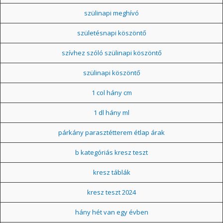
szülinapi meghívó
születésnapi köszöntő
szívhez szóló szülinapi köszöntő
szülinapi köszöntő
1 col hány cm
1 dl hány ml
párkány parasztétterem étlap árak
b kategóriás kresz teszt
kresz táblák
kresz teszt 2024
hány hét van egy évben