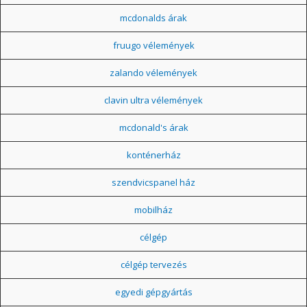
mcdonalds árak
fruugo vélemények
zalando vélemények
clavin ultra vélemények
mcdonald's árak
konténerház
szendvicspanel ház
mobilház
célgép
célgép tervezés
egyedi gépgyártás