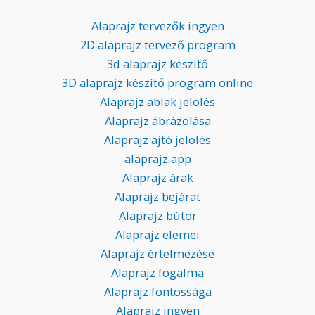
Alaprajz tervezők ingyen
2D alaprajz tervező program
3d alaprajz készítő
3D alaprajz készítő program online
Alaprajz ablak jelölés
Alaprajz ábrázolása
Alaprajz ajtó jelölés
alaprajz app
Alaprajz árak
Alaprajz bejárat
Alaprajz bútor
Alaprajz elemei
Alaprajz értelmezése
Alaprajz fogalma
Alaprajz fontossága
Alaprajz ingyen