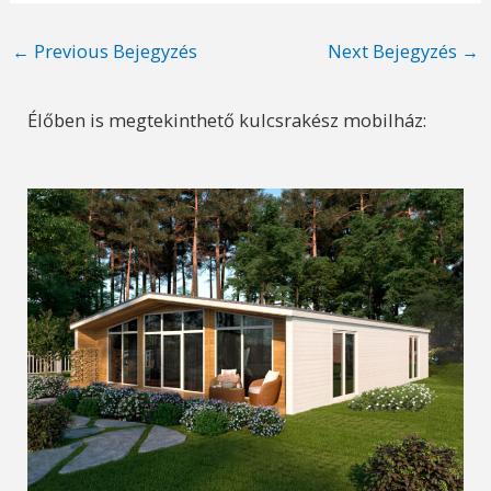
Post
←
Previous Bejegyzés
Next Bejegyzés
→
navigation
Élőben is megtekinthető kulcsrakész mobilház: