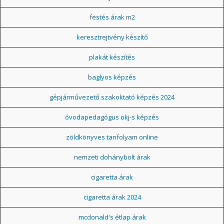
festés árak m2
keresztrejtvény készítő
plakát készítés
baglyos képzés
gépjárművezető szakoktató képzés 2024
óvodapedagógus okj-s képzés
zöldkönyves tanfolyam online
nemzeti dohánybolt árak
cigaretta árak
cigaretta árak 2024
mcdonald's étlap árak