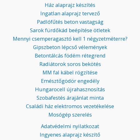
Ház alaprajz készítés
Ingatlan alaprajz tervező
Padlófűtés beton vastagság
Sarok fürdőkád beépítése ötletek
Mennyi csemperagasztó kell 1 négyzetméterre?
Gipszbeton lépcső vélemények
Betontálcás födém rétegrend
Radiátorok soros bekötés
MM fal kábel rögzítése
Emésztőgödör engedély
Hungarocell újrahasznosítás
Szobafestés árajánlat minta
Családi ház elektromos vezetékelése
Mosógép szerelés
Adatvédelmi nyilatkozat
Ingyenes alaprajz készítő