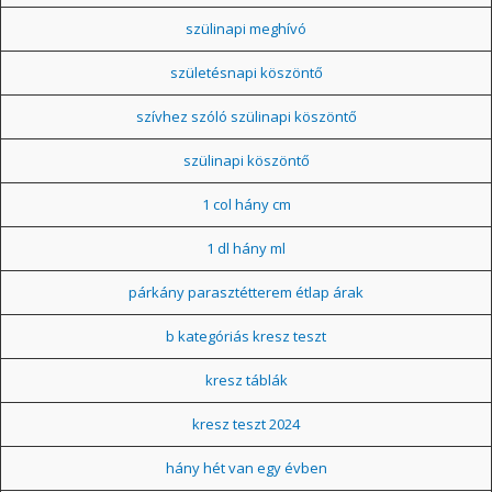
szülinapi meghívó
születésnapi köszöntő
szívhez szóló szülinapi köszöntő
szülinapi köszöntő
1 col hány cm
1 dl hány ml
párkány parasztétterem étlap árak
b kategóriás kresz teszt
kresz táblák
kresz teszt 2024
hány hét van egy évben