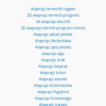
Alaprajz tervezők ingyen
2D alaprajz tervező program
3d alaprajz készítő
3D alaprajz készítő program online
Alaprajz ablak jelölés
Alaprajz ábrázolása
Alaprajz ajtó jelölés
alaprajz app
Alaprajz árak
Alaprajz bejárat
Alaprajz bútor
Alaprajz elemei
Alaprajz értelmezése
Alaprajz fogalma
Alaprajz fontossága
Alaprajz ingyen