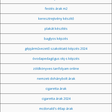
festés árak m2
keresztrejtvény készítő
plakát készítés
baglyos képzés
gépjárművezető szakoktató képzés 2024
óvodapedagógus okj-s képzés
zöldkönyves tanfolyam online
nemzeti dohánybolt árak
cigaretta árak
cigaretta árak 2024
mcdonald's étlap árak