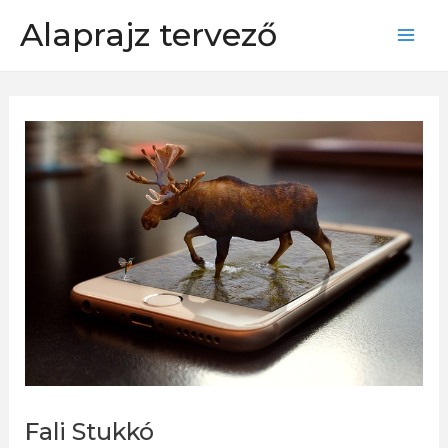
Skip
Alaprajz tervező
to
Mai
content
Men
Fali Stukkó