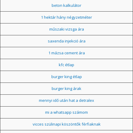
beton kalkulátor
1 hektár hány négyzetméter
műszaki vizsga ára
saxenda injekció ára
1 mázsa cement ára
kfc étlap
burger king étlap
burger king árak
mennyi idő után hat a detralex
mi a whatsapp számom
vicces szülinapi köszöntők férfiaknak