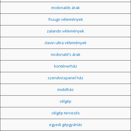
mcdonalds árak
fruugo vélemények
zalando vélemények
clavin ultra vélemények
mcdonald's árak
konténerház
szendvicspanel ház
mobilház
célgép
célgép tervezés
egyedi gépgyártás