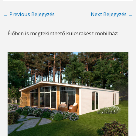
Post
←
Previous Bejegyzés
Next Bejegyzés
→
navigation
Élőben is megtekinthető kulcsrakész mobilház: