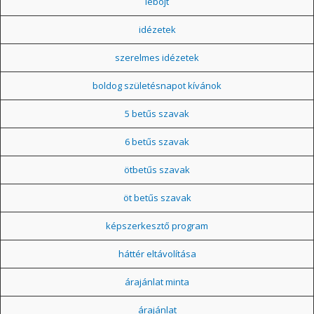
léböjt
idézetek
szerelmes idézetek
boldog születésnapot kívánok
5 betűs szavak
6 betűs szavak
ötbetűs szavak
öt betűs szavak
képszerkesztő program
háttér eltávolítása
árajánlat minta
árajánlat