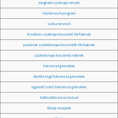
megható szülinapi versek
háztervező program
szoba tervező
érzelmes szülinapi köszöntő férfiaknak
pasiknak születésnapi köszöntők férfiaknak
születésnapi köszöntő nőknek
háromszög területe
derékszögű háromszög területe
egyenlő szárú háromszög területe
béltisztítás keserűsóval
léböjt receptek