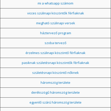
mi a whatsapp számom
vicces szülinapi köszöntők férfiaknak
megható szülinapi versek
háztervező program
szoba tervező
érzelmes szülinapi köszöntő férfiaknak
pasiknak születésnapi köszöntők férfiaknak
születésnapi köszöntő nőknek
háromszög területe
derékszögű háromszög területe
egyenlő szárú háromszög területe