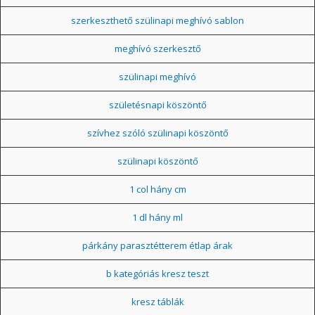
szerkeszthető szülinapi meghívó sablon
meghívó szerkesztő
szülinapi meghívó
születésnapi köszöntő
szívhez szóló szülinapi köszöntő
szülinapi köszöntő
1 col hány cm
1 dl hány ml
párkány parasztétterem étlap árak
b kategóriás kresz teszt
kresz táblák