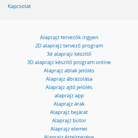
Kapcsolat
Alaprajz tervezők ingyen
2D alaprajz tervező program
3d alaprajz készítő
3D alaprajz készítő program online
Alaprajz ablak jelölés
Alaprajz ábrázolása
Alaprajz ajtó jelölés
alaprajz app
Alaprajz árak
Alaprajz bejárat
Alaprajz bútor
Alaprajz elemei
Alaprajz értelmezése