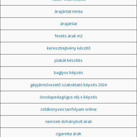
árajánlat minta
árajánlat
festés árak m2
keresztrejtvény készítő
plakát készítés
baglyos képzés
gépjárművezető szakoktató képzés 2024
óvodapedagógus okj-s képzés
zöldkönyves tanfolyam online
nemzeti dohánybolt árak
cigaretta árak