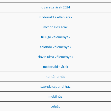
cigaretta árak 2024
mcdonald's étlap árak
mcdonalds árak
fruugo vélemények
zalando vélemények
clavin ultra vélemények
mcdonald's árak
konténerház
szendvicspanel ház
mobilház
célgép