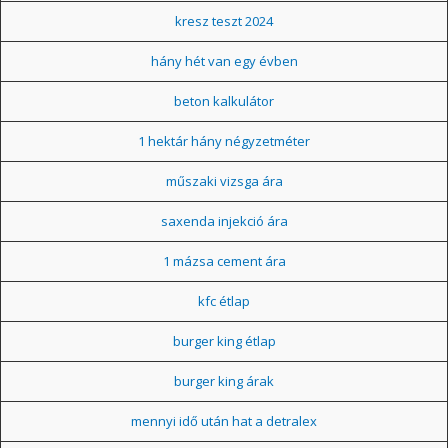
kresz teszt 2024
hány hét van egy évben
beton kalkulátor
1 hektár hány négyzetméter
műszaki vizsga ára
saxenda injekció ára
1 mázsa cement ára
kfc étlap
burger king étlap
burger king árak
mennyi idő után hat a detralex