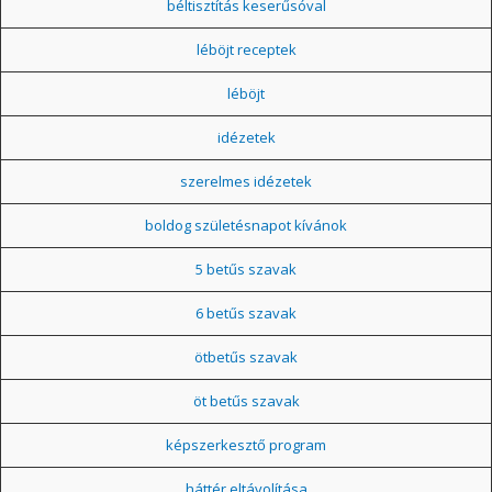
béltisztítás keserűsóval
léböjt receptek
léböjt
idézetek
szerelmes idézetek
boldog születésnapot kívánok
5 betűs szavak
6 betűs szavak
ötbetűs szavak
öt betűs szavak
képszerkesztő program
háttér eltávolítása