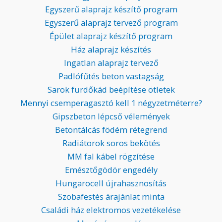
Egyszerű alaprajz készítő program
Egyszerű alaprajz tervező program
Épület alaprajz készítő program
Ház alaprajz készítés
Ingatlan alaprajz tervező
Padlófűtés beton vastagság
Sarok fürdőkád beépítése ötletek
Mennyi csemperagasztó kell 1 négyzetméterre?
Gipszbeton lépcső vélemények
Betontálcás födém rétegrend
Radiátorok soros bekötés
MM fal kábel rögzítése
Emésztőgödör engedély
Hungarocell újrahasznosítás
Szobafestés árajánlat minta
Családi ház elektromos vezetékelése