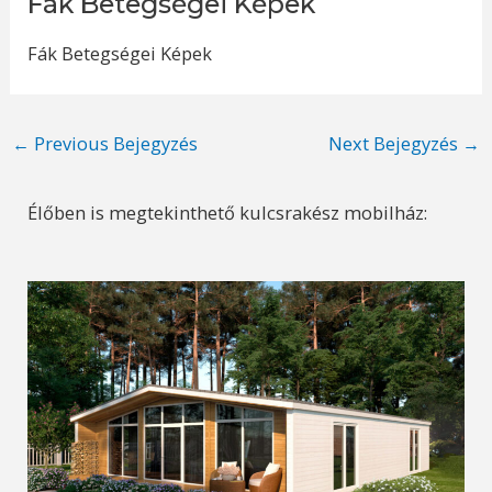
Fák Betegségei Képek
Fák Betegségei Képek
Post
←
Previous Bejegyzés
Next Bejegyzés
→
navigation
Élőben is megtekinthető kulcsrakész mobilház: