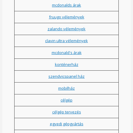
mcdonalds árak
fruugo vélemények
zalando vélemények
clavin ultra vélemények
mcdonald's árak
konténerház
szendvicspanel ház
mobilház
célgép
célgép tervezés
egyedi gépgyártás