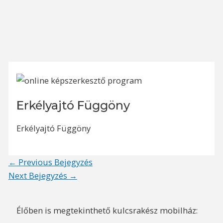
Erkélyajtó Függöny
Erkélyajtó Függöny
Post
←
Previous Bejegyzés
navigation
Next Bejegyzés
→
Élőben is megtekinthető kulcsrakész mobilház: