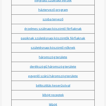
megható szülinapi versek
háztervező program
szoba tervező
érzelmes szülinapi köszöntő férfiaknak
pasiknak születésnapi köszöntők férfiaknak
születésnapi köszöntő nőknek
háromszög területe
derékszögű háromszög területe
egyenlő szárú háromszög területe
béltisztítás keserűsóval
léböjt receptek
léböjt