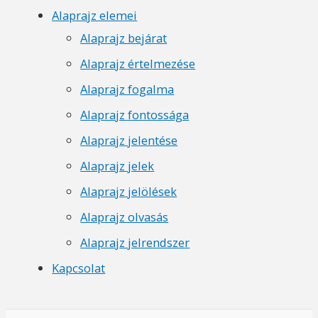
Alaprajz elemei
Alaprajz bejárat
Alaprajz értelmezése
Alaprajz fogalma
Alaprajz fontossága
Alaprajz jelentése
Alaprajz jelek
Alaprajz jelölések
Alaprajz olvasás
Alaprajz jelrendszer
Kapcsolat