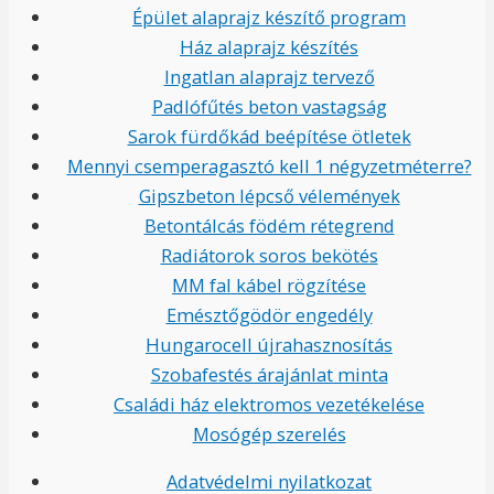
Épület alaprajz készítő program
Ház alaprajz készítés
Ingatlan alaprajz tervező
Padlófűtés beton vastagság
Sarok fürdőkád beépítése ötletek
Mennyi csemperagasztó kell 1 négyzetméterre?
Gipszbeton lépcső vélemények
Betontálcás födém rétegrend
Radiátorok soros bekötés
MM fal kábel rögzítése
Emésztőgödör engedély
Hungarocell újrahasznosítás
Szobafestés árajánlat minta
Családi ház elektromos vezetékelése
Mosógép szerelés
Adatvédelmi nyilatkozat