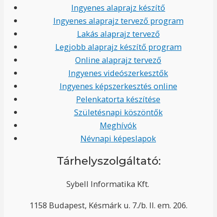
Ingyenes alaprajz készítő
Ingyenes alaprajz tervező program
Lakás alaprajz tervező
Legjobb alaprajz készítő program
Online alaprajz tervező
Ingyenes videószerkesztők
Ingyenes képszerkesztés online
Pelenkatorta készítése
Születésnapi köszöntők
Meghívók
Névnapi képeslapok
Tárhelyszolgáltató:
Sybell Informatika Kft.
1158 Budapest, Késmárk u. 7./b. II. em. 206.