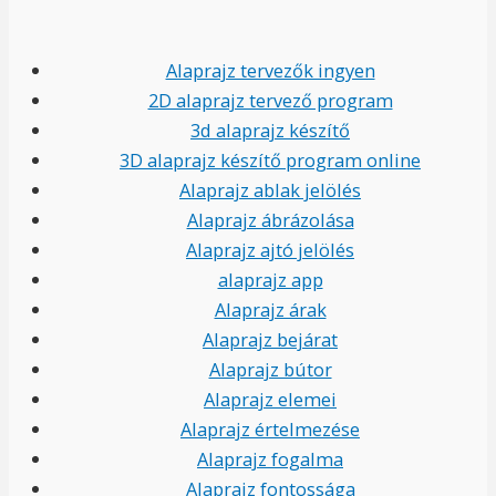
Alaprajz tervezők ingyen
2D alaprajz tervező program
3d alaprajz készítő
3D alaprajz készítő program online
Alaprajz ablak jelölés
Alaprajz ábrázolása
Alaprajz ajtó jelölés
alaprajz app
Alaprajz árak
Alaprajz bejárat
Alaprajz bútor
Alaprajz elemei
Alaprajz értelmezése
Alaprajz fogalma
Alaprajz fontossága