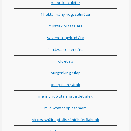
beton kalkulátor
1 hektár hány négyzetméter
műszaki vizsga ára
saxenda injekció ára
1 mázsa cement ára
kfc étlap
burger king étlap
burger king árak
mennyi idő után hat a detralex
mi a whatsapp számom
vicces szülinapi köszöntők férfiaknak