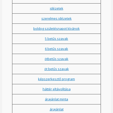
idézetek
szerelmes idézetek
boldog születésnapot kívánok
5 betűs szavak
6 betűs szavak
ötbetűs szavak
öt betűs szavak
képszerkesztő program
háttér eltávolítása
árajánlat minta
árajánlat