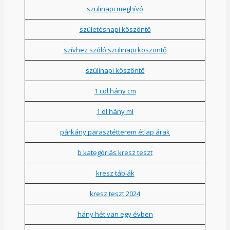
szülinapi meghívó
születésnapi köszöntő
szívhez szóló szülinapi köszöntő
szülinapi köszöntő
1 col hány cm
1 dl hány ml
párkány parasztétterem étlap árak
b kategóriás kresz teszt
kresz táblák
kresz teszt 2024
hány hét van egy évben