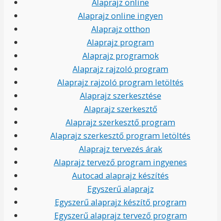
Alaprajz online
Alaprajz online ingyen
Alaprajz otthon
Alaprajz program
Alaprajz programok
Alaprajz rajzoló program
Alaprajz rajzoló program letöltés
Alaprajz szerkesztése
Alaprajz szerkesztő
Alaprajz szerkesztő program
Alaprajz szerkesztő program letöltés
Alaprajz tervezés árak
Alaprajz tervező program ingyenes
Autocad alaprajz készítés
Egyszerű alaprajz
Egyszerű alaprajz készítő program
Egyszerű alaprajz tervező program