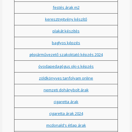
festés árak m2
keresztrejtvény készítő
plakát készítés
baglyos képzés
gépjárművezető szakoktató képzés 2024
óvodapedagógus okj-s képzés
zöldkönyves tanfolyam online
nemzeti dohánybolt árak
cigaretta árak
cigaretta árak 2024
mcdonald's étlap árak