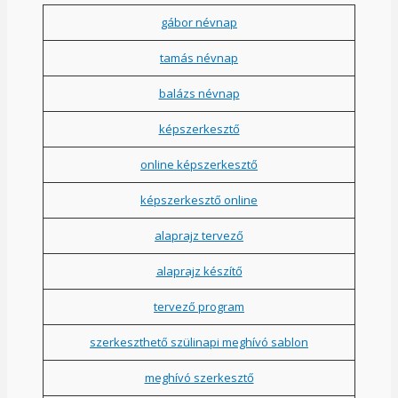
gábor névnap
tamás névnap
balázs névnap
képszerkesztő
online képszerkesztő
képszerkesztő online
alaprajz tervező
alaprajz készítő
tervező program
szerkeszthető szülinapi meghívó sablon
meghívó szerkesztő