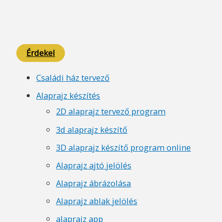
Érdekel
Családi ház tervező
Alaprajz készítés
2D alaprajz tervező program
3d alaprajz készítő
3D alaprajz készítő program online
Alaprajz ajtó jelölés
Alaprajz ábrázolása
Alaprajz ablak jelölés
alaprajz app