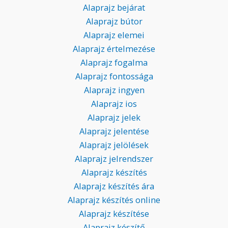
Alaprajz bejárat
Alaprajz bútor
Alaprajz elemei
Alaprajz értelmezése
Alaprajz fogalma
Alaprajz fontossága
Alaprajz ingyen
Alaprajz ios
Alaprajz jelek
Alaprajz jelentése
Alaprajz jelölések
Alaprajz jelrendszer
Alaprajz készítés
Alaprajz készítés ára
Alaprajz készítés online
Alaprajz készítése
Alaprajz készítő