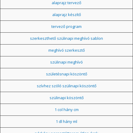
alaprajz tervező
alaprajz készítő
tervező program
szerkeszthető szülinapi meghívó sablon
meghívó szerkesztő
szülinapi meghívó
születésnapi köszöntő
szívhez szóló szülinapi köszöntő
szülinapi köszöntő
1 col hány cm
1 dl hány ml