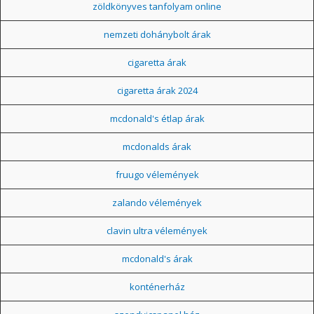
zöldkönyves tanfolyam online
nemzeti dohánybolt árak
cigaretta árak
cigaretta árak 2024
mcdonald's étlap árak
mcdonalds árak
fruugo vélemények
zalando vélemények
clavin ultra vélemények
mcdonald's árak
konténerház