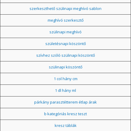
szerkeszthető szülinapi meghívó sablon
meghívó szerkesztő
szülinapi meghívó
születésnapi köszöntő
szívhez szóló szülinapi köszöntő
szülinapi köszöntő
1 col hány cm
1 dl hány ml
párkány parasztétterem étlap árak
b kategóriás kresz teszt
kresz táblák