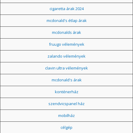
cigaretta árak 2024
mcdonald's étlap árak
mcdonalds árak
fruugo vélemények
zalando vélemények
clavin ultra vélemények
mcdonald's árak
konténerház
szendvicspanel ház
mobilház
célgép