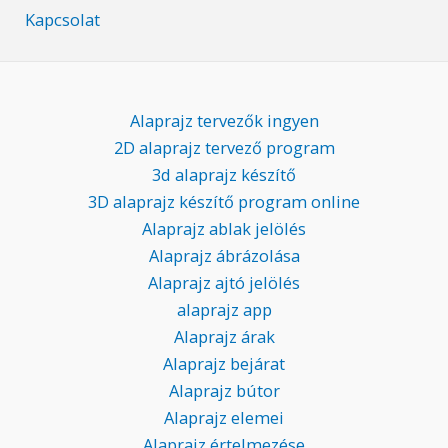
Kapcsolat
Alaprajz tervezők ingyen
2D alaprajz tervező program
3d alaprajz készítő
3D alaprajz készítő program online
Alaprajz ablak jelölés
Alaprajz ábrázolása
Alaprajz ajtó jelölés
alaprajz app
Alaprajz árak
Alaprajz bejárat
Alaprajz bútor
Alaprajz elemei
Alaprajz értelmezése