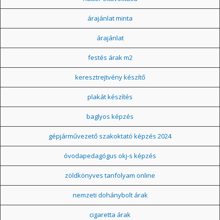
árajánlat minta
árajánlat
festés árak m2
keresztrejtvény készítő
plakát készítés
baglyos képzés
gépjárművezető szakoktató képzés 2024
óvodapedagógus okj-s képzés
zöldkönyves tanfolyam online
nemzeti dohánybolt árak
cigaretta árak