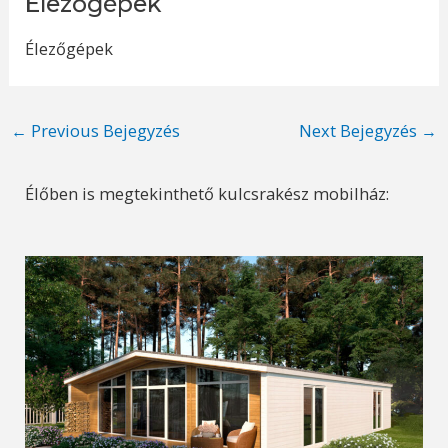
Élezőgépek
Élezőgépek
Post
←
Previous Bejegyzés
Next Bejegyzés
→
navigation
Élőben is megtekinthető kulcsrakész mobilház: