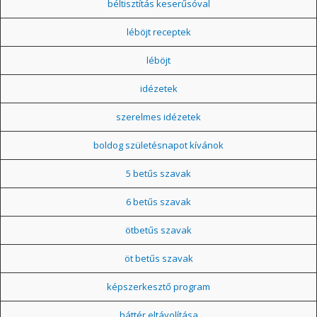
béltisztítás keserűsóval
léböjt receptek
léböjt
idézetek
szerelmes idézetek
boldog születésnapot kívánok
5 betűs szavak
6 betűs szavak
ötbetűs szavak
öt betűs szavak
képszerkesztő program
háttér eltávolítása