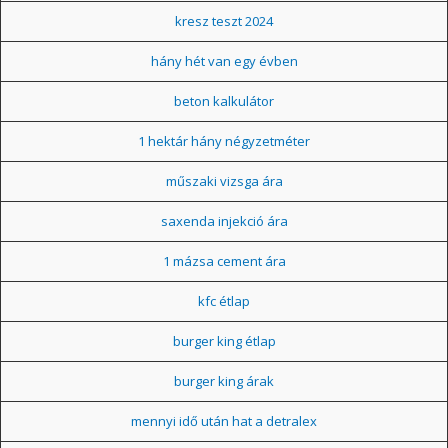
kresz teszt 2024
hány hét van egy évben
beton kalkulátor
1 hektár hány négyzetméter
műszaki vizsga ára
saxenda injekció ára
1 mázsa cement ára
kfc étlap
burger king étlap
burger king árak
mennyi idő után hat a detralex