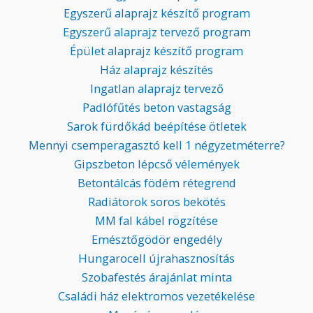
Egyszerű alaprajz készítő program
Egyszerű alaprajz tervező program
Épület alaprajz készítő program
Ház alaprajz készítés
Ingatlan alaprajz tervező
Padlófűtés beton vastagság
Sarok fürdőkád beépítése ötletek
Mennyi csemperagasztó kell 1 négyzetméterre?
Gipszbeton lépcső vélemények
Betontálcás födém rétegrend
Radiátorok soros bekötés
MM fal kábel rögzítése
Emésztőgödör engedély
Hungarocell újrahasznosítás
Szobafestés árajánlat minta
Családi ház elektromos vezetékelése