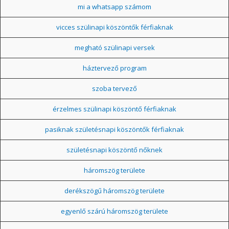
mi a whatsapp számom
vicces szülinapi köszöntők férfiaknak
megható szülinapi versek
háztervező program
szoba tervező
érzelmes szülinapi köszöntő férfiaknak
pasiknak születésnapi köszöntők férfiaknak
születésnapi köszöntő nőknek
háromszög területe
derékszögű háromszög területe
egyenlő szárú háromszög területe