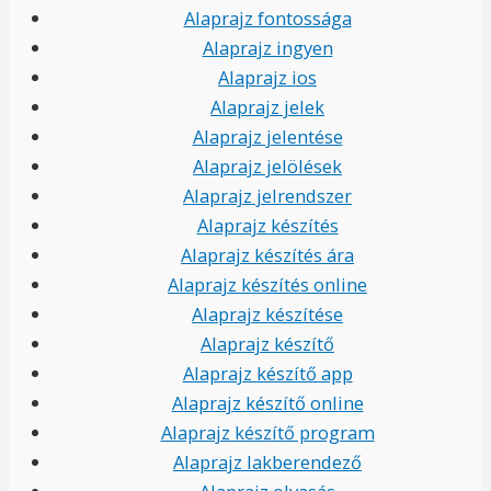
Alaprajz fontossága
Alaprajz ingyen
Alaprajz ios
Alaprajz jelek
Alaprajz jelentése
Alaprajz jelölések
Alaprajz jelrendszer
Alaprajz készítés
Alaprajz készítés ára
Alaprajz készítés online
Alaprajz készítése
Alaprajz készítő
Alaprajz készítő app
Alaprajz készítő online
Alaprajz készítő program
Alaprajz lakberendező