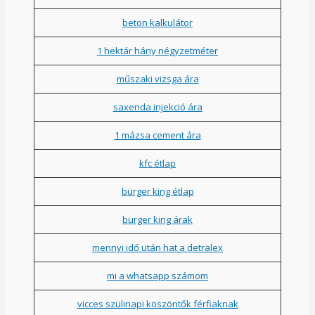
beton kalkulátor
1 hektár hány négyzetméter
műszaki vizsga ára
saxenda injekció ára
1 mázsa cement ára
kfc étlap
burger king étlap
burger king árak
mennyi idő után hat a detralex
mi a whatsapp számom
vicces szülinapi köszöntők férfiaknak