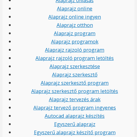
Alaprajz olvasás
Alaprajz online
Alaprajz online ingyen
Alaprajz otthon
Alaprajz program
Alaprajz programok
Alaprajz rajzoló program
Alaprajz rajzoló program letöltés
Alaprajz szerkesztése
Alaprajz szerkesztő
Alaprajz szerkesztő program
Alaprajz szerkesztő program letöltés
Alaprajz tervezés árak
Alaprajz tervező program ingyenes
Autocad alaprajz készítés
Egyszerű alaprajz
Egyszerű alaprajz készítő program