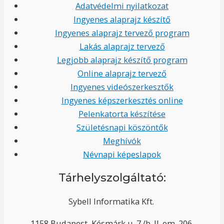
Adatvédelmi nyilatkozat
Ingyenes alaprajz készítő
Ingyenes alaprajz tervező program
Lakás alaprajz tervező
Legjobb alaprajz készítő program
Online alaprajz tervező
Ingyenes videószerkesztők
Ingyenes képszerkesztés online
Pelenkatorta készítése
Születésnapi köszöntők
Meghívók
Névnapi képeslapok
Tárhelyszolgáltató:
Sybell Informatika Kft.
1158 Budapest, Késmárk u. 7./b. II. em. 206.