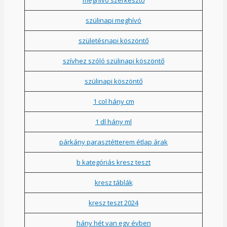
szülinapi meghívó
születésnapi köszöntő
szívhez szóló szülinapi köszöntő
szülinapi köszöntő
1 col hány cm
1 dl hány ml
párkány parasztétterem étlap árak
b kategóriás kresz teszt
kresz táblák
kresz teszt 2024
hány hét van egy évben