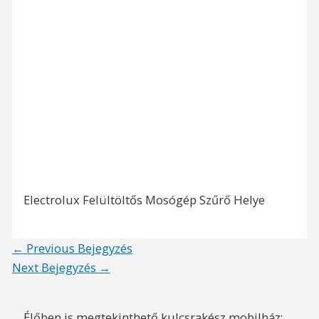
Electrolux Felültöltős Mosógép Szűrő Helye
Post
←
Previous Bejegyzés
navigation
Next Bejegyzés
→
Élőben is megtekinthető kulcsrakész mobilház: