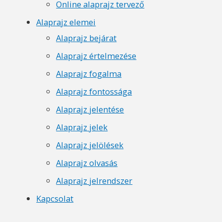
Online alaprajz tervező
Alaprajz elemei
Alaprajz bejárat
Alaprajz értelmezése
Alaprajz fogalma
Alaprajz fontossága
Alaprajz jelentése
Alaprajz jelek
Alaprajz jelölések
Alaprajz olvasás
Alaprajz jelrendszer
Kapcsolat