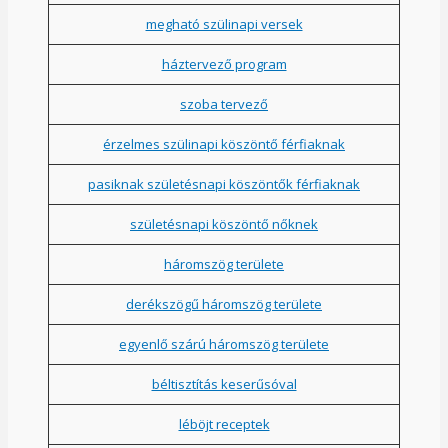
megható szülinapi versek
háztervező program
szoba tervező
érzelmes szülinapi köszöntő férfiaknak
pasiknak születésnapi köszöntők férfiaknak
születésnapi köszöntő nőknek
háromszög területe
derékszögű háromszög területe
egyenlő szárú háromszög területe
béltisztítás keserűsóval
léböjt receptek