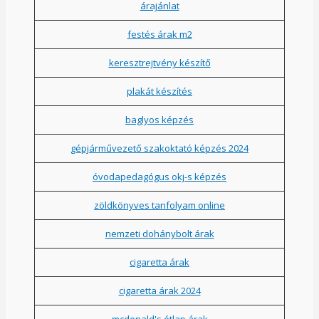
árajánlat
festés árak m2
keresztrejtvény készítő
plakát készítés
baglyos képzés
gépjárművezető szakoktató képzés 2024
óvodapedagógus okj-s képzés
zöldkönyves tanfolyam online
nemzeti dohánybolt árak
cigaretta árak
cigaretta árak 2024
mcdonald's étlap árak