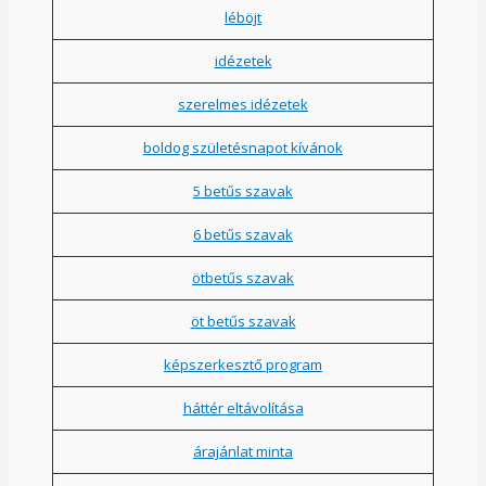
léböjt
idézetek
szerelmes idézetek
boldog születésnapot kívánok
5 betűs szavak
6 betűs szavak
ötbetűs szavak
öt betűs szavak
képszerkesztő program
háttér eltávolítása
árajánlat minta