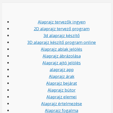
Alaprajz tervezők ingyen
2D alaprajz tervező program
3d alaprajz készítő
3D alaprajz készítő program online
Alaprajz ablak jelölés
Alaprajz ábrázolása
Alaprajz ajtó jelölés
alaprajz app
Alaprajz árak
Alaprajz bejárat
Alaprajz bútor
Alaprajz elemei
Alaprajz értelmezése
Alaprajz fogalma