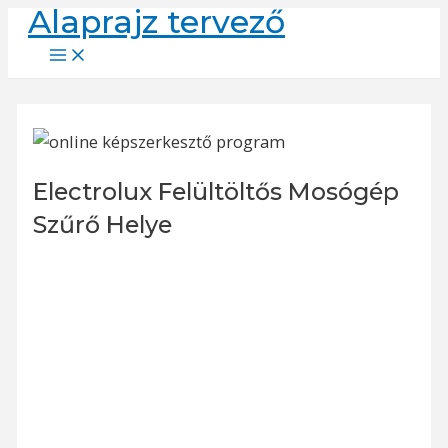
Alaprajz tervező
Skip
to
Main
Menu
content
Electrolux Felültöltős Mosógép
Szűrő Helye