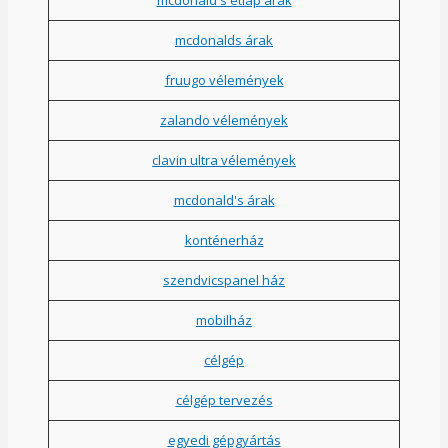
mcdonalds árak
fruugo vélemények
zalando vélemények
clavin ultra vélemények
mcdonald's árak
konténerház
szendvicspanel ház
mobilház
célgép
célgép tervezés
egyedi gépgyártás