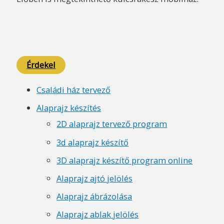
Érdekel
Családi ház tervező
Alaprajz készítés
2D alaprajz tervező program
3d alaprajz készítő
3D alaprajz készítő program online
Alaprajz ajtó jelölés
Alaprajz ábrázolása
Alaprajz ablak jelölés