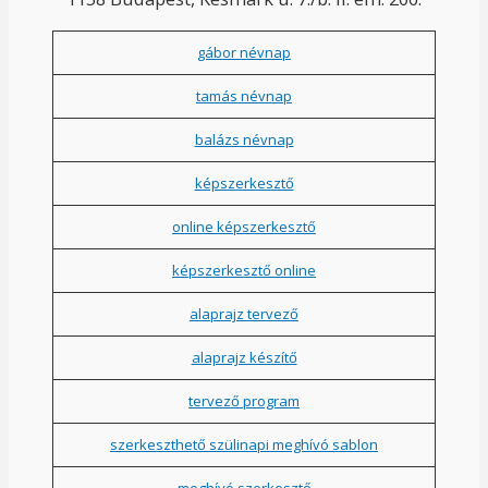
gábor névnap
tamás névnap
balázs névnap
képszerkesztő
online képszerkesztő
képszerkesztő online
alaprajz tervező
alaprajz készítő
tervező program
szerkeszthető szülinapi meghívó sablon
meghívó szerkesztő