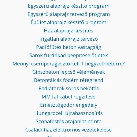
Egyszerű alaprajz készítő program
Egyszerű alaprajz tervező program
Épület alaprajz készítő program
Ház alaprajz készítés
Ingatlan alaprajz tervező
Padlófűtés beton vastagság
Sarok fürdőkád beépítése ötletek
Mennyi csemperagasztó kell 1 négyzetméterre?
Gipszbeton lépcső vélemények
Betontálcás födém rétegrend
Radiátorok soros bekötés
MM fal kábel rögzítése
Emésztőgödör engedély
Hungarocell újrahasznosítás
Szobafestés árajánlat minta
Családi ház elektromos vezetékelése