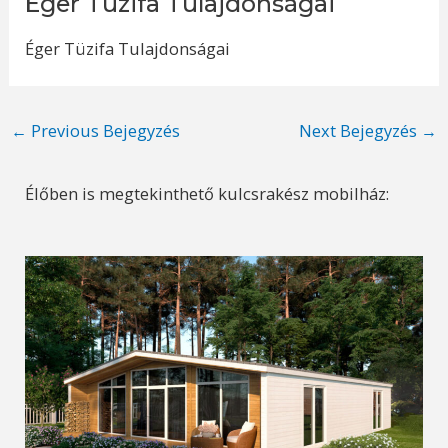
Éger Tüzifa Tulajdonságai
Éger Tüzifa Tulajdonságai
Post
←
Previous Bejegyzés
Next Bejegyzés
→
navigation
Élőben is megtekinthető kulcsrakész mobilház: