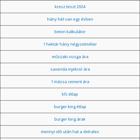
kresz teszt 2024
hány hét van egy évben
beton kalkulátor
1 hektár hány négyzetméter
műszaki vizsga ára
saxenda injekció ára
1 mázsa cement ára
kfc étlap
burger king étlap
burger king árak
mennyi idő után hat a detralex