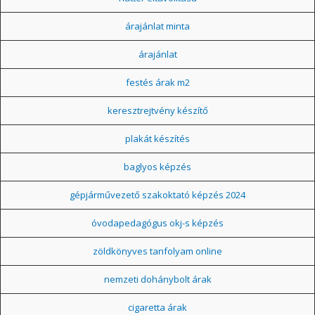
árajánlat minta
árajánlat
festés árak m2
keresztrejtvény készítő
plakát készítés
baglyos képzés
gépjárművezető szakoktató képzés 2024
óvodapedagógus okj-s képzés
zöldkönyves tanfolyam online
nemzeti dohánybolt árak
cigaretta árak