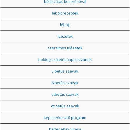
béltisztítás keserűsóval
léböjt receptek
léböjt
idézetek
szerelmes idézetek
boldog születésnapot kívánok
5 betűs szavak
6 betűs szavak
ötbetűs szavak
öt betűs szavak
képszerkesztő program
háttér eltávolítása