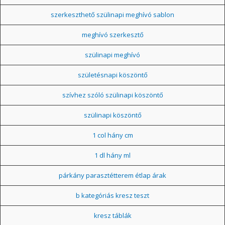
szerkeszthető szülinapi meghívó sablon
meghívó szerkesztő
szülinapi meghívó
születésnapi köszöntő
szívhez szóló szülinapi köszöntő
szülinapi köszöntő
1 col hány cm
1 dl hány ml
párkány parasztétterem étlap árak
b kategóriás kresz teszt
kresz táblák