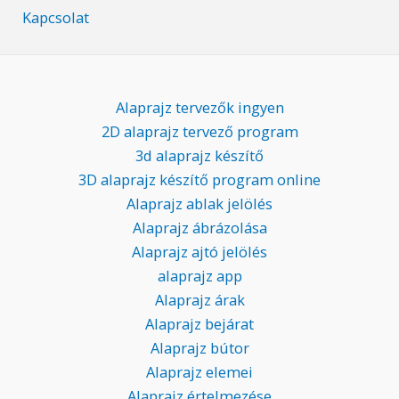
Kapcsolat
Alaprajz tervezők ingyen
2D alaprajz tervező program
3d alaprajz készítő
3D alaprajz készítő program online
Alaprajz ablak jelölés
Alaprajz ábrázolása
Alaprajz ajtó jelölés
alaprajz app
Alaprajz árak
Alaprajz bejárat
Alaprajz bútor
Alaprajz elemei
Alaprajz értelmezése