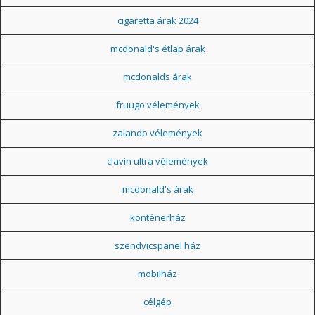
cigaretta árak 2024
mcdonald's étlap árak
mcdonalds árak
fruugo vélemények
zalando vélemények
clavin ultra vélemények
mcdonald's árak
konténerház
szendvicspanel ház
mobilház
célgép