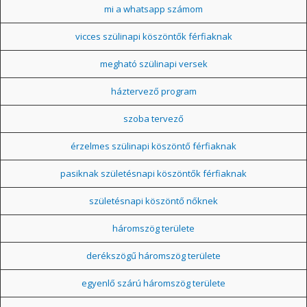
mi a whatsapp számom
vicces szülinapi köszöntők férfiaknak
megható szülinapi versek
háztervező program
szoba tervező
érzelmes szülinapi köszöntő férfiaknak
pasiknak születésnapi köszöntők férfiaknak
születésnapi köszöntő nőknek
háromszög területe
derékszögű háromszög területe
egyenlő szárú háromszög területe