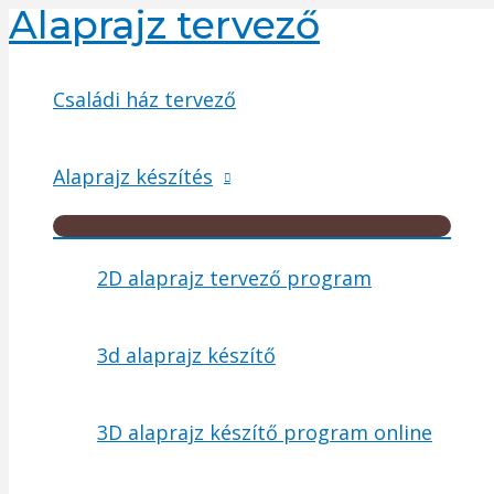
Alaprajz tervező
Skip
to
content
Családi ház tervező
Alaprajz készítés
Menu
Toggle
2D alaprajz tervező program
3d alaprajz készítő
3D alaprajz készítő program online