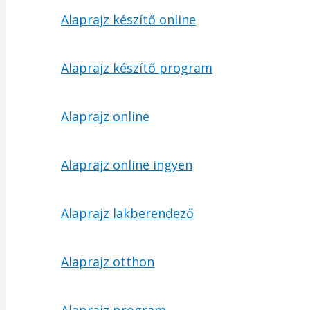
Alaprajz készítő online
Alaprajz készítő program
Alaprajz online
Alaprajz online ingyen
Alaprajz lakberendező
Alaprajz otthon