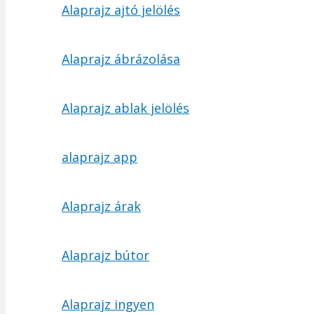
Alaprajz ajtó jelölés
Alaprajz ábrázolása
Alaprajz ablak jelölés
alaprajz app
Alaprajz árak
Alaprajz bútor
Alaprajz ingyen