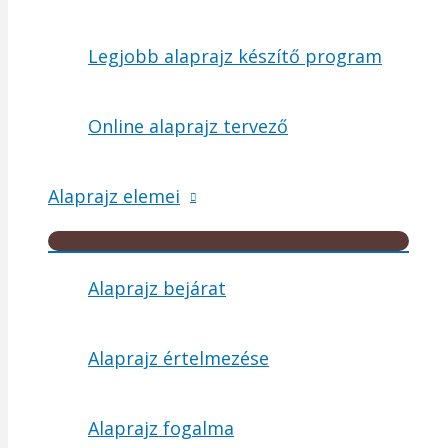
Legjobb alaprajz készítő program
Online alaprajz tervező
Alaprajz elemei
Menu
Toggle
Alaprajz bejárat
Alaprajz értelmezése
Alaprajz fogalma