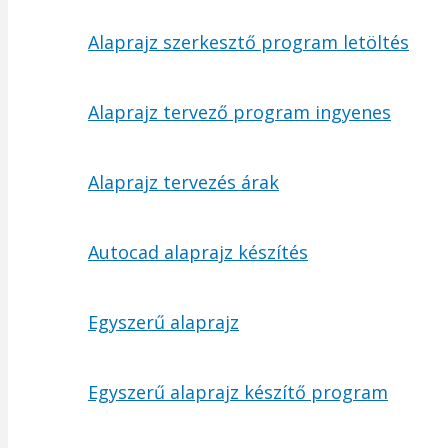
Alaprajz szerkesztő program letöltés
Alaprajz tervező program ingyenes
Alaprajz tervezés árak
Autocad alaprajz készítés
Egyszerű alaprajz
Egyszerű alaprajz készítő program