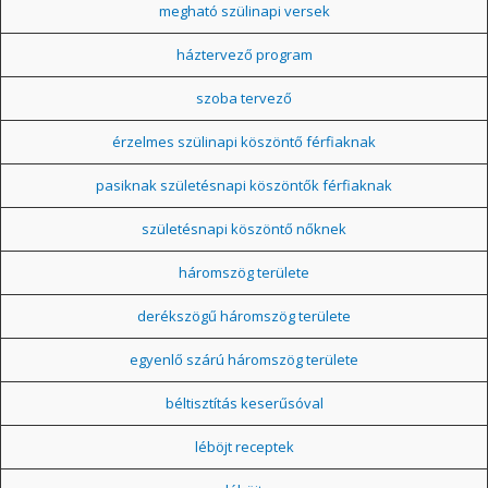
megható szülinapi versek
háztervező program
szoba tervező
érzelmes szülinapi köszöntő férfiaknak
pasiknak születésnapi köszöntők férfiaknak
születésnapi köszöntő nőknek
háromszög területe
derékszögű háromszög területe
egyenlő szárú háromszög területe
béltisztítás keserűsóval
léböjt receptek