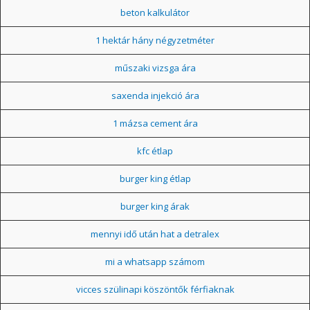
beton kalkulátor
1 hektár hány négyzetméter
műszaki vizsga ára
saxenda injekció ára
1 mázsa cement ára
kfc étlap
burger king étlap
burger king árak
mennyi idő után hat a detralex
mi a whatsapp számom
vicces szülinapi köszöntők férfiaknak