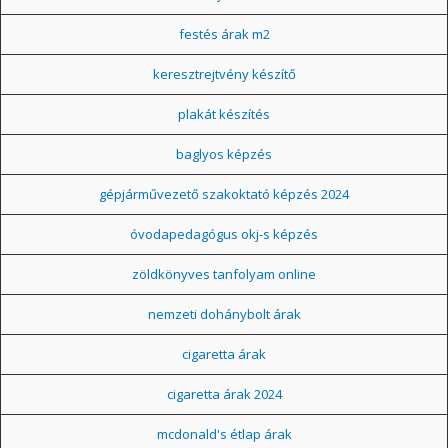
festés árak m2
keresztrejtvény készítő
plakát készítés
baglyos képzés
gépjárművezető szakoktató képzés 2024
óvodapedagógus okj-s képzés
zöldkönyves tanfolyam online
nemzeti dohánybolt árak
cigaretta árak
cigaretta árak 2024
mcdonald's étlap árak